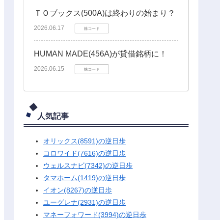
ＴＯブックス(500A)は終わりの始まり？
2026.06.17
株コード
HUMAN MADE(456A)が貸借銘柄に！
2026.06.15
株コード
人気記事
オリックス(8591)の逆日歩
コロワイド(7616)の逆日歩
ウェルスナビ(7342)の逆日歩
タマホーム(1419)の逆日歩
イオン(8267)の逆日歩
ユーグレナ(2931)の逆日歩
マネーフォワード(3994)の逆日歩