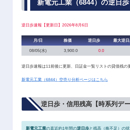
新電元工業（6844）の逆日
逆日歩速報【更新日】2026年8月6日
月/日
株価
逆日歩
最大逆日
08/05(水)
3,900.0
0.0
逆日歩速報は11前後に更新、日証金一覧リストの貸借残の
新電元工業（6844）空売り分析ページはこちら
逆日歩・信用残高【時系列デ
新電元工業
の直近約1年間の
逆日歩
と残高（株不足）の状