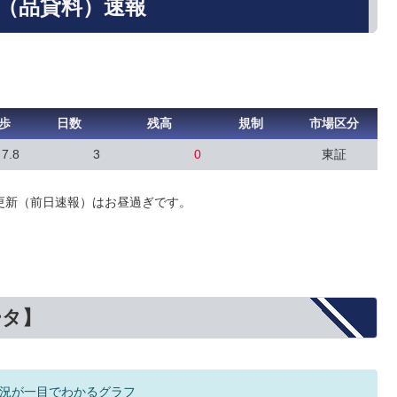
歩（品貸料）速報
歩
日数
残高
規制
市場区分
7.8
3
0
東証
更新（前日速報）はお昼過ぎです。
ータ】
況が一目でわかるグラフ