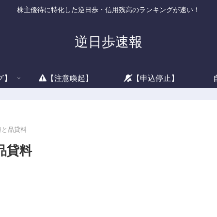
株主優待に特化した逆日歩・信用残高のランキングが速い！
逆日歩速報
グ】
【注意喚起】
【申込停止】
情報と品貸料
品貸料