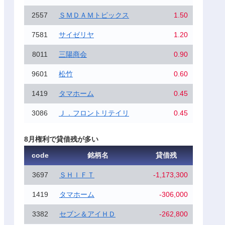
2557
ＳＭＤＡＭトピックス
1.50
7581
サイゼリヤ
1.20
8011
三陽商会
0.90
9601
松竹
0.60
1419
タマホーム
0.45
3086
Ｊ．フロントリテイリ
0.45
8月権利で貸借残が多い
code
銘柄名
貸借残
3697
ＳＨＩＦＴ
-1,173,300
1419
タマホーム
-306,000
3382
セブン＆アイＨＤ
-262,800