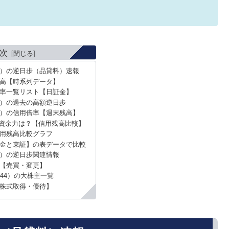
次
44）の逆日歩（品貸料）速報
高【時系列データ】
率一覧リスト【日証金】
4）の過去の高額逆日歩
44）の信用倍率【週末残高】
資余力は？【信用残高比較】
用残高比較グラフ
金と東証】の表データで比較
4）の逆日歩関連情報
【売買・変更】
844）の大株主一覧
株式取得・優待】