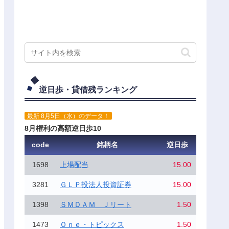
逆日歩・貸借残ランキング
最新 8月5日（水）のデータ！
8月権利の高額逆日歩10
code
銘柄名
逆日歩
1698
上場配当
15.00
3281
ＧＬＰ投法人投資証券
15.00
1398
ＳＭＤＡＭ Ｊリート
1.50
1473
Ｏｎｅ・トピックス
1.50