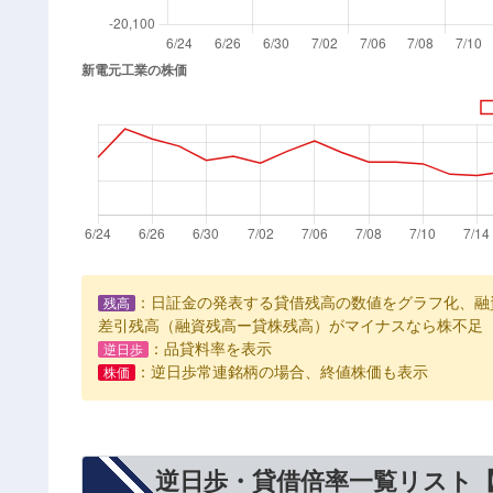
：日証金の発表する貸借残高の数値をグラフ化、融
残高
差引残高（融資残高ー貸株残高）がマイナスなら株不足
：品貸料率を表示
逆日歩
：逆日歩常連銘柄の場合、終値株価も表示
株価
逆日歩・貸借倍率一覧リスト