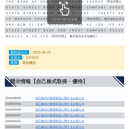
ＴＨＥ ＢＡＮＫ ＯＦ ＮＥＷ ＹＯＲＫ ＭＥＬＬＯＮ １４００４２ （常任代理人 株
ＳＴＡＴＥ ＳＴＲＥＥＴ ＢＡＮＫ ＡＮＤ ＴＲＵＳＴ ＣＯＭＰＡＮＹ ５０５００１ 
ＳＴＡＴＥ ＳＴＲＥＥＴ ＢＡＮＫ ＷＥＳＴ ＣＬＩＥＮＴ － ＴＲＥＡＴＹ ５０５２
ＪＰ ＭＯＲＧＡＮ ＣＨＡＳＥ ＢＡＮＫ ３８５７８１ （常任代理人 株式会社みずほ銀
スクロールできます
ＢＮＹ ＧＣＭ ＣＬＩＥＮＴ ＡＣＣＯＵＮＴ ＪＰＲＤ ＡＣ ＩＳＧ （ＦＥ－ＡＣ） 
ＳＴＡＴＥ ＳＴＲＥＥＴ ＢＡＮＫ ＡＮＤ ＴＲＵＳＴ ＣＯＭＰＡＮＹ ５０５１０３ 
ＭＯＸＬＥＹ ＆ ＣＯ ＬＬＣ （常任代理人 株式会社みずほ銀行）
書類提出日
：2025-06-25
決算日
：3月31日
業種
：電気機器
開示情報【自己株式取得・優待】
2026/08/03
自己株式の取得状況に関するお知らせ
2026/07/02
自己株式の取得状況に関するお知らせ
2026/05/29
自己株式の取得状況に関するお知らせ
2026/05/07
自己株式の取得状況に関するお知らせ
2026/04/01
自己株式の取得状況に関するお知らせ
2026/03/02
自己株式の取得状況に関するお知らせ