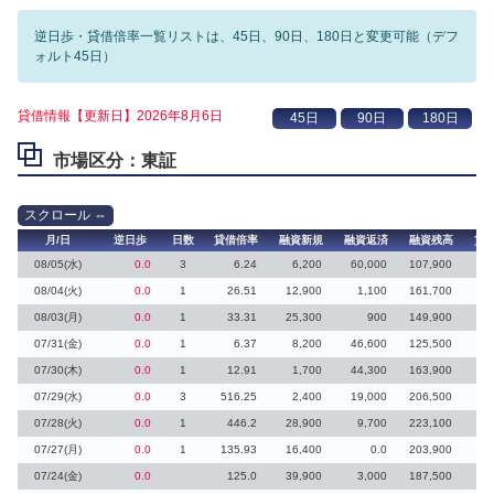
逆日歩・貸借倍率一覧リストは、45日、90日、180日と変更可能（デフ
ォルト45日）
貸借情報【更新日】2026年8月6日
市場区分：東証
月/日
逆日歩
日数
貸借倍率
融資新規
融資返済
融資残高
貸
08/05(水)
0.0
3
6.24
6,200
60,000
107,900
11
08/04(火)
0.0
1
26.51
12,900
1,100
161,700
1
08/03(月)
0.0
1
33.31
25,300
900
149,900
07/31(金)
0.0
1
6.37
8,200
46,600
125,500
10
07/30(木)
0.0
1
12.91
1,700
44,300
163,900
12
07/29(水)
0.0
3
516.25
2,400
19,000
206,500
07/28(火)
0.0
1
446.2
28,900
9,700
223,100
07/27(月)
0.0
1
135.93
16,400
0.0
203,900
07/24(金)
0.0
125.0
39,900
3,000
187,500