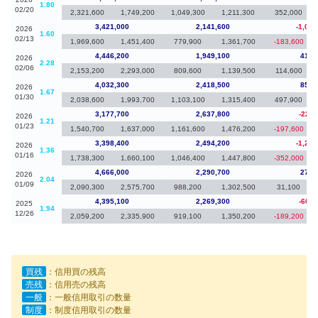
1.80
02/20
2,321,600
1,749,200
1,049,300
1,211,300
352,000
3,421,000
2,141,600
-1,025
2026
1.60
02/13
1,969,600
1,451,400
779,900
1,361,700
-183,600
4,446,200
1,949,100
413,
2026
2.28
02/06
2,153,200
2,293,000
809,600
1,139,500
114,600
4,032,300
2,418,500
854,
2026
1.67
01/30
2,038,600
1,993,700
1,103,100
1,315,400
497,900
3,177,700
2,637,800
-220,
2026
1.21
01/23
1,540,700
1,637,000
1,161,600
1,476,200
-197,600
3,398,400
2,494,200
-1,267
2026
1.36
01/16
1,738,300
1,660,100
1,046,400
1,447,800
-352,000
4,666,000
2,290,700
270,
2026
2.04
01/09
2,090,300
2,575,700
988,200
1,302,500
31,100
4,395,100
2,269,300
-603,
2025
1.94
12/26
2,059,200
2,335,900
919,100
1,350,200
-189,200
買残
：信用買の残高
売残
：信用売の残高
一般
：一般信用取引の数量
制度
：制度信用取引の数量