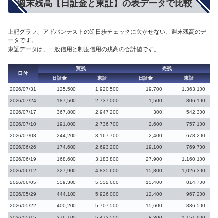
週末残高【日証金と東証】の表データで比較
上記グラフ、アドバンテストの逆日歩チェックに欠かせない、週末残高のデ
ータです。
東証データは、一般信用と制度信用の残高の合計値です。
買残
売残
日付
日証金
東証
日証金
東証
2026/07/31
125,500
1,920,500
19,700
1,363,100
2026/07/24
187,500
2,737,000
1,500
806,100
2026/07/17
367,800
2,947,200
300
542,300
2026/07/10
191,000
2,736,700
2,600
757,100
2026/07/03
244,200
3,167,700
2,400
678,200
2026/06/26
174,600
2,693,200
19,100
769,700
2026/06/19
168,600
3,183,800
27,900
1,160,100
2026/06/12
327,900
4,835,600
15,800
1,026,300
2026/06/05
539,300
5,532,600
13,400
814,700
2026/05/29
444,100
5,926,000
12,400
967,200
2026/05/22
400,200
5,707,500
15,600
836,500
2026/05/15
376,100
5,473,500
8,300
1,151,900