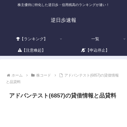
株主優待に特化した逆日歩・信用残高のランキングが速い！
逆日歩速報
【ランキング】
一覧
【注意喚起】
【申込停止】
ホーム
株コード
アドバンテスト(6857)の貸借情報
と品貸料
アドバンテスト(6857)の貸借情報と品貸料