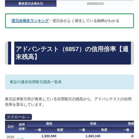
最高逆日歩発生日
2026/02/10
逆日歩発生ランキング
：逆日歩がよく発生している銘柄がわかる
アドバンテスト（6857）の信用倍率【週
末残高】
東証の週末信用取引残高一覧表
東京証券取引所が発表している信用取引の残高から、アドバンテストの信用
倍率を算出しています。
買残
売残
買残（
信用
日付
倍率
一般
制度
一般
制度
一般
1,920,500
1,363,100
-816,
2026