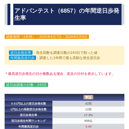
アドバンテスト（6857）の年間逆日歩発
生率
調査期間（1年間）：2025年8月7日～2026年8月6日
逆日歩発生率
：発生回数を調査日数の243日で割った値
年間最高逆日歩
：調査した1年間で最も高額な発生逆日歩
＊最高逆日歩発生の日が複数ある場合、直近の日付を表示しています。
逆日歩調査の日数：243日
東証
0.01円以上の逆日歩発生数
42回
1円以上の高額逆日歩発生数
12回
逆日歩発生率
17.3%
逆日歩発生年間ランキング
906位
年間最高逆日歩
3.45