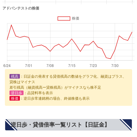
残高
：日証金の発表する貸借残高の数値をグラフ化、融資はプラス、
貸株はマイナス
差引残高（融資残高ー貸株残高）がマイナスなら株不足
逆日歩
：品貸料率を表示
株価
：逆日歩常連銘柄の場合、終値株価も表示
逆日歩・貸借倍率一覧リスト【日証金】