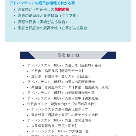
アドバンテストの逆日歩速報でわかる事
注意喚起・申込停止の
規制速報
過去の逆日歩と貸借残高（グラフ化）
高額逆日歩（実績がある場合）
東証と日証金の残高比較（在庫がある場合）
目次
アドバンテスト（6857）の逆日歩（品貸料）速報
逆日歩・信用残高【時系列データ】
逆日歩・貸借倍率一覧リスト【日証金】
アドバンテスト（6857）の過去の高額逆日歩
高額逆日歩発生時のデータ【株価・信用残高・規制】
アドバンテスト（6857）の年間逆日歩発生率
アドバンテスト（6857）の信用倍率【週末残高】
逆日歩リスク：融資余力は？【信用残高比較】
アドバンテストの信用残高比較グラフ
週末残高【日証金と東証】の表データで比較
アドバンテスト（6857）の逆日歩関連情報
大量保有報告書【売買・変更】
アドバンテスト（6857）の大株主一覧