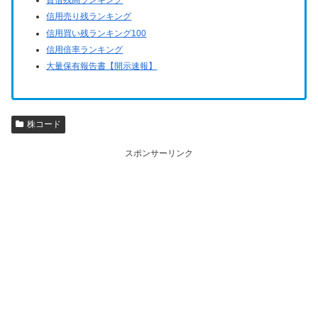
信用売り残ランキング
信用買い残ランキング100
信用倍率ランキング
大量保有報告書【開示速報】
株コード
スポンサーリンク