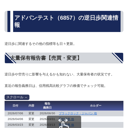
アドバンテスト（6857）の逆日歩関連情
報
逆日歩に関連するその他の指標等も日々更新。
大量保有報告書【売買・変更】
逆日歩や空売りに影響を与えるかも知れない、大量保有者の状況です。
直近の報告義務日は、信用残高比較グラフの株価でチェック可能。
報告
日付
内容
ホルダー
義務日
2026/07/06
変更
2026/06/30
ブラックロック・ジャパン 他
2026/04/06
変更
2026/03/31
野村證券 他
2026/03/23
変更
2026/03/13
野村證券 他