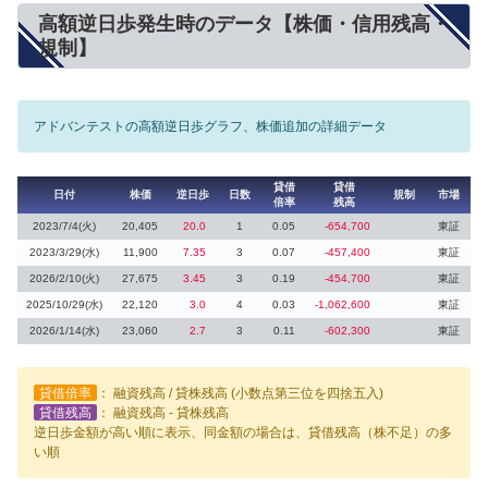
高額逆日歩発生時のデータ【株価・信用残高・
規制】
アドバンテストの高額逆日歩グラフ、株価追加の詳細データ
貸借
貸借
日付
株価
逆日歩
日数
規制
市場
倍率
残高
2023/7/4(火)
20,405
20.0
1
0.05
-654,700
東証
2023/3/29(水)
11,900
7.35
3
0.07
-457,400
東証
2026/2/10(火)
27,675
3.45
3
0.19
-454,700
東証
2025/10/29(水)
22,120
3.0
4
0.03
-1,062,600
東証
2026/1/14(水)
23,060
2.7
3
0.11
-602,300
東証
貸借倍率
： 融資残高 / 貸株残高 (小数点第三位を四捨五入)
貸借残高
： 融資残高 - 貸株残高
逆日歩金額が高い順に表示、同金額の場合は、貸借残高（株不足）の多
い順