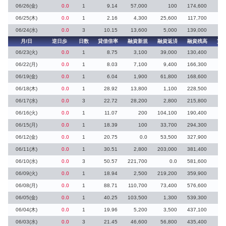
06/26(金)
0.0
1
9.14
57,000
100
174,600
06/25(木)
0.0
1
2.16
4,300
25,600
117,700
41
06/24(水)
0.0
3
10.15
13,600
5,000
139,000
月/日
逆日歩
日数
貸借倍率
融資新規
融資返済
融資残高
貸
06/23(火)
0.0
1
8.75
3,100
39,000
130,400
06/22(月)
0.0
1
8.03
7,100
9,400
166,300
4
06/19(金)
0.0
1
6.04
1,900
61,800
168,600
20
06/18(木)
0.0
1
28.92
13,800
1,100
228,500
06/17(水)
0.0
3
22.72
28,200
2,800
215,800
06/16(火)
0.0
1
11.07
200
104,100
190,400
1
06/15(月)
0.0
1
18.39
100
33,700
294,300
3
06/12(金)
0.0
1
20.75
0.0
53,500
327,900
8
06/11(木)
0.0
1
30.51
2,800
203,000
381,400
2
06/10(水)
0.0
3
50.57
221,700
0.0
581,600
06/09(火)
0.0
1
18.94
2,500
219,200
359,900
12
06/08(月)
0.0
1
88.71
110,700
73,400
576,600
2
06/05(金)
0.0
1
40.25
103,500
1,300
539,300
06/04(木)
0.0
1
19.96
5,200
3,500
437,100
1
06/03(水)
0.0
3
21.45
46,600
56,800
435,400
6