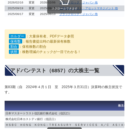
2026/02/16
変更
2026/02/06
ブラックロック・ジャパン 他
2025/09/19
変更
2025/09/15
三井住友トラスト・アセットマネジメント 他
スクロールできます
2025/06/17
変更
2025/06/13
ブラックロック・ジャパン 他
ホルダー
：大量保有者、PDFデータ参照
保有数
：報告書提出時の最新保有株数
割合
：保有株数の割合
状態
：株数増減のチェックが一目でわかる！
アドバンテスト（6857）の大株主一覧
第83期（自 2024年４月１日 至 2025年３月31日）決算時の株主状況で
す。
株主名
日本マスタートラスト信託銀行株式会社（信託口）
株式会社日本カストディ銀行（信託口）
ＨＳＢＣ ＨＯＮＧ ＫＯＮＧ－ＴＲＥＡＳＵＲＹ ＳＥＲＶＩＣＥＳ Ａ／Ｃ ＡＳＩＡＮ 