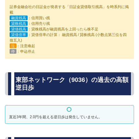
証券金融会社の日証金が発表する「日証金貸借取引残高」を時系列に掲
載
融資残高
：信用買い残
貸株残高
：信用売り残
貸借残高
：貸株残高が融資残高を上回ったら株不足
貸借倍率
：貸借倍率の計算： 融資残高 / 貸株残高 (小数点第三位を四
捨五入)
注
：注意喚起
停
：申込停止
東部ネットワーク（9036）の過去の高額
逆日歩
直近3年間、2.0円を超える逆日歩は発生していません。