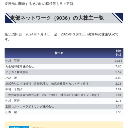
逆日歩に関連するその他の指標等も日々更新。
東部ネットワーク（9036）の大株主一覧
第112期(自 2024年４月１日 至 2025年３月31日)決算時の株主状況で
す。
割合
株主名
【%】
中村 亘宏
24.64
丸全昭和運輸株式会社
7.66
アサガミ株式会社
5.59
小林 茂
3.00
株式会社みずほ銀行（常任代理人 株式会社日本カストディ銀行）
2.28
中村 千鶴子
2.09
三井住友信託銀行株式会社 （常任代理人 株式会社日本カストディ銀行）
1.91
中村 匡宏
1.76
北陸コカ・コーラボトリング株式会社
1.74
山本 穰
1.53