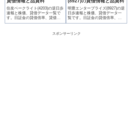
貸借情報と品貸料
(8927)の貸借情報と品貸料
連情報を集計し、図解でわかり
連情報を集計し、図解でわかり
住友ベークライト(4203)の逆日歩
明豊エンタープライズ(8927)の逆
やすくまとめて掲載していま
やすくまとめて掲載していま
速報と株価、貸借データ一覧で
日歩速報と株価、貸借データ一
す。
す。
す。日証金の貸借倍率、貸借残
覧です。日証金の貸借倍率、貸
(信用買残、信用売残)、品貸料
借残(信用買残、信用売残)、品貸
(逆日歩)、東証の週末残高、規制
料(逆日歩)、東証の週末残高、規
(注意喚起・申込停止)など、空売
制(注意喚起・申込停止)など、空
スポンサーリンク
り関連情報を集計し、図解でわ
売り関連情報を集計し、図解で
かりやすくまとめて掲載してい
わかりやすくまとめて掲載して
ます。
います。