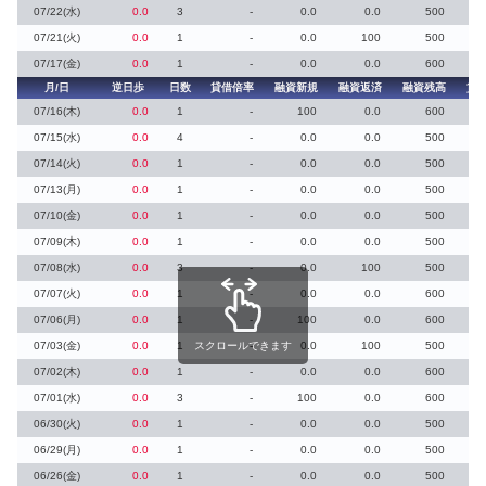
07/22(水)
0.0
3
-
0.0
0.0
500
07/21(火)
0.0
1
-
0.0
100
500
07/17(金)
0.0
1
-
0.0
0.0
600
月/日
逆日歩
日数
貸借倍率
融資新規
融資返済
融資残高
貸
07/16(木)
0.0
1
-
100
0.0
600
07/15(水)
0.0
4
-
0.0
0.0
500
07/14(火)
0.0
1
-
0.0
0.0
500
07/13(月)
0.0
1
-
0.0
0.0
500
07/10(金)
0.0
1
-
0.0
0.0
500
07/09(木)
0.0
1
-
0.0
0.0
500
07/08(水)
0.0
3
-
0.0
100
500
07/07(火)
0.0
1
-
0.0
0.0
600
07/06(月)
0.0
1
-
100
0.0
600
07/03(金)
0.0
1
スクロールできます
-
0.0
100
500
07/02(木)
0.0
1
-
0.0
0.0
600
07/01(水)
0.0
3
-
100
0.0
600
06/30(火)
0.0
1
-
0.0
0.0
500
06/29(月)
0.0
1
-
0.0
0.0
500
06/26(金)
0.0
1
-
0.0
0.0
500