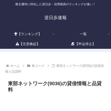
株主優待に特化した逆日歩・信用残高のランキングが速い！
逆日歩速報
【ランキング】
一覧
【注意喚起】
【申込停止】
ホーム
株コード
東部ネットワーク(9036)の貸借情
報と品貸料
東部ネットワーク(9036)の貸借情報と品貸
料