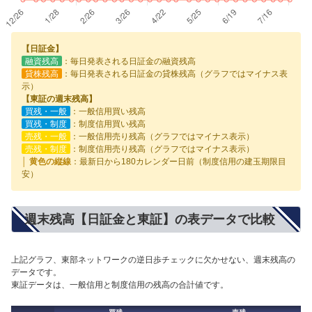
【日証金】
融資残高
：毎日発表される日証金の融資残高
貸株残高
：毎日発表される日証金の貸株残高（グラフではマイナス表
示）
【東証の週末残高】
買残・一般
：一般信用買い残高
買残・制度
：制度信用買い残高
売残・一般
：一般信用売り残高（グラフではマイナス表示）
売残・制度
：制度信用売り残高（グラフではマイナス表示）
│ 黄色の縦線
：最新日から180カレンダー日前（制度信用の建玉期限目
安）
週末残高【日証金と東証】の表データで比較
上記グラフ、東部ネットワークの逆日歩チェックに欠かせない、週末残高の
データです。
東証データは、一般信用と制度信用の残高の合計値です。