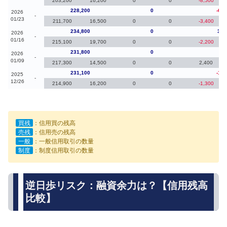
203,200
16,200
0
0
-8,500
228,200
0
-6,6
2026
-
01/23
211,700
16,500
0
0
-3,400
234,800
0
3,0
2026
-
01/16
215,100
19,700
0
0
-2,200
231,800
0
70
2026
-
01/09
217,300
14,500
0
0
2,400
231,100
0
-1,2
2025
-
12/26
214,900
16,200
0
0
-1,300
買残
：信用買の残高
売残
：信用売の残高
一般
：一般信用取引の数量
制度
：制度信用取引の数量
逆日歩リスク：融資余力は？【信用残高
比較】