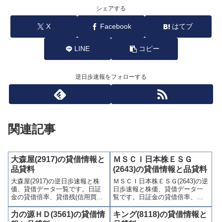
シェアする
X
Facebook
はてブ
LINE
コピー
逆日歩速報をフォローする
関連記事
大森屋(2917)の貸借情報と
ＭＳＣＩ日本株ＥＳＧ
品貸料
(2643)の貸借情報と品貸料
大森屋(2917)の逆日歩速報と株
ＭＳＣＩ日本株ＥＳＧ(2643)の逆
価、貸借データ一覧です。日証
日歩速報と株価、貸借データ一
金の貸借倍率、貸借残(信用買
覧です。日証金の貸借倍率、貸
残、信用売残)、品貸料(逆日
借残(信用買残、信用売残)、品貸
歩)、東証の週末残高、規制(注意
料(逆日歩)、東証の週末残高、規
力の源ＨＤ(3561)の貸借情
キング(8118)の貸借情報と
喚起・申込停止)など、空売り関
制(注意喚起・申込停止)など、空