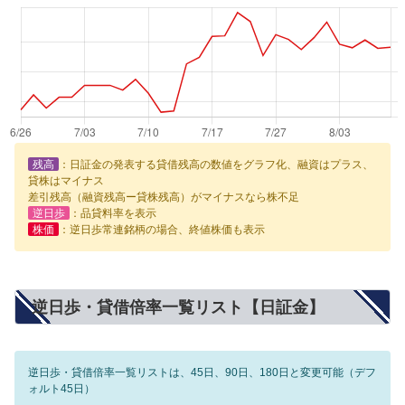
残高
：日証金の発表する貸借残高の数値をグラフ化、融資はプラス、
貸株はマイナス
差引残高（融資残高ー貸株残高）がマイナスなら株不足
逆日歩
：品貸料率を表示
株価
：逆日歩常連銘柄の場合、終値株価も表示
逆日歩・貸借倍率一覧リスト【日証金】
逆日歩・貸借倍率一覧リストは、45日、90日、180日と変更可能（デフ
ォルト45日）