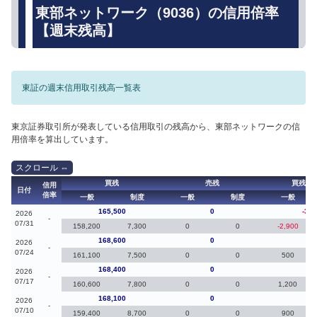
東部ネットワーク（9036）の信用倍率
【週末残高】
東証の週末信用取引残高一覧表
東京証券取引所が発表している信用取引の残高から、東部ネットワークの信
用倍率を算出しています。
買残
売残
買残（
信用
日付
倍率
一般
制度
一般
制度
一般
165,500
0
-3,1
2026
-
07/31
158,200
7,300
0
0
-2,900
168,600
0
20
2026
-
07/24
161,100
7,500
0
0
500
168,400
0
30
2026
-
07/17
160,600
7,800
0
0
1,200
168,100
0
70
2026
-
07/10
159,400
8,700
0
0
900