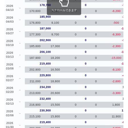
178,700
0
-7,2
2026
-
04/10
スクロールできます
170,600
8,100
0
0
-6,200
185,900
0
-1,1
2026
-
04/03
176,800
9,100
0
0
-500
187,000
0
-15,
2026
-
03/27
177,300
9,700
0
0
-8,300
202,900
0
-3,2
2026
-
03/19
185,600
17,300
0
0
-2,300
206,100
0
-13,
2026
-
03/13
187,900
18,200
0
0
-15,000
219,400
0
-10,
2026
-
03/06
202,900
16,500
0
0
-8,100
229,800
0
-4,4
2026
-
02/27
211,000
18,800
0
0
-2,600
234,200
0
1,8
2026
-
02/20
213,600
20,600
0
0
-3,300
232,400
0
1,5
2026
-
02/13
216,900
15,500
0
0
1,800
230,900
0
11,5
2026
-
02/06
215,100
15,800
0
0
11,900
219,400
0
-8,8
2026
-
01/30