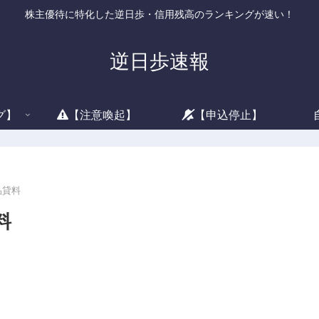
株主優待に特化した逆日歩・信用残高のランキングが速い！
逆日歩速報
グ】
【注意喚起】
【申込停止】
品貸料
料