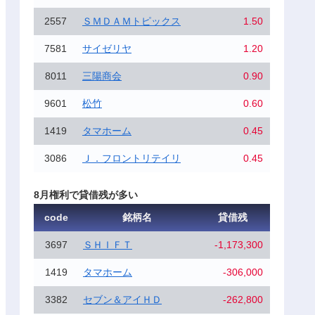
2557
ＳＭＤＡＭトピックス
1.50
7581
サイゼリヤ
1.20
8011
三陽商会
0.90
9601
松竹
0.60
1419
タマホーム
0.45
3086
Ｊ．フロントリテイリ
0.45
8月権利で貸借残が多い
code
銘柄名
貸借残
3697
ＳＨＩＦＴ
-1,173,300
1419
タマホーム
-306,000
3382
セブン＆アイＨＤ
-262,800