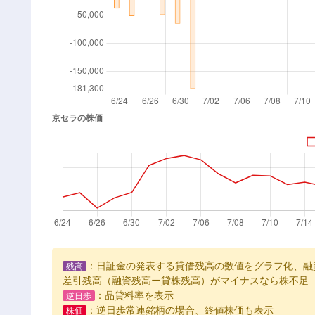
：日証金の発表する貸借残高の数値をグラフ化、融
残高
差引残高（融資残高ー貸株残高）がマイナスなら株不足
：品貸料率を表示
逆日歩
：逆日歩常連銘柄の場合、終値株価も表示
株価