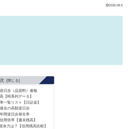
2026.08.6
次
の逆日歩（品貸料）速報
高【時系列データ】
率一覧リスト【日証金】
の過去の高額逆日歩
の年間逆日歩発生率
の信用倍率【週末残高】
資余力は？【信用残高比較】