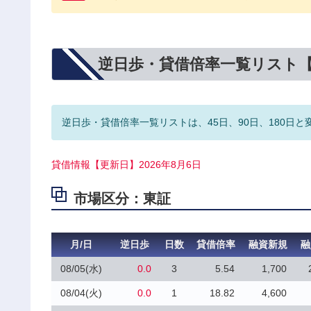
逆日歩・貸借倍率一覧リスト
逆日歩・貸借倍率一覧リストは、45日、90日、180日と
貸借情報【更新日】2026年8月6日
市場区分：東証
月/日
逆日歩
日数
貸借倍率
融資新規
融
08/05(水)
0.0
3
5.54
1,700
08/04(火)
0.0
1
18.82
4,600