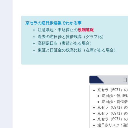
京セラの逆日歩速報でわかる事
注意喚起・申込停止の
規制速報
過去の逆日歩と貸借残高（グラフ化）
高額逆日歩（実績がある場合）
東証と日証金の残高比較（在庫がある場合）
目
京セラ（6971）
逆日歩・信用残
逆日歩・貸借倍
京セラ（6971）
京セラ（6971）
京セラ（6971）
逆日歩リスク：融