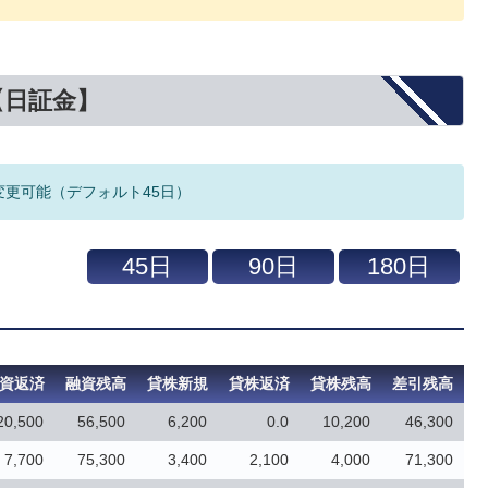
【日証金】
変更可能（デフォルト45日）
資返済
融資残高
貸株新規
貸株返済
貸株残高
差引残高
20,500
56,500
6,200
0.0
10,200
46,300
7,700
75,300
3,400
2,100
4,000
71,300