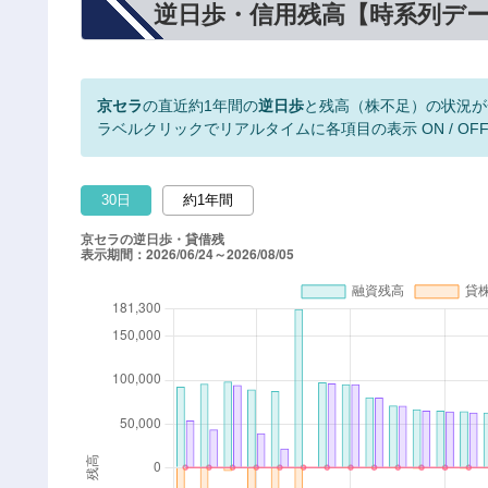
逆日歩・信用残高【時系列デ
京セラ
の直近約1年間の
逆日歩
と残高（株不足）の状況が
ラベルクリックでリアルタイムに各項目の表示 ON / OF
30日
約1年間