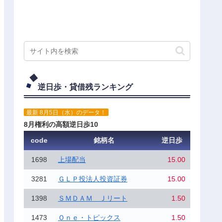
逆日歩・貸借残ランキング
最新 8月5日（水）のデータ！
8月権利の高額逆日歩10
code
銘柄名
逆日歩
1698
上場配当
15.00
3281
ＧＬＰ投法人投資証券
15.00
1398
ＳＭＤＡＭ Ｊリート
1.50
1473
Ｏｎｅ・トピックス
1.50