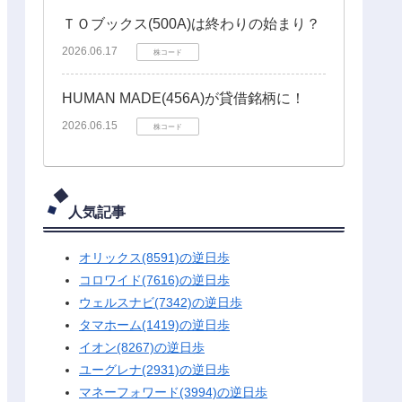
ＴＯブックス(500A)は終わりの始まり？
2026.06.17
株コード
HUMAN MADE(456A)が貸借銘柄に！
2026.06.15
株コード
人気記事
オリックス(8591)の逆日歩
コロワイド(7616)の逆日歩
ウェルスナビ(7342)の逆日歩
タマホーム(1419)の逆日歩
イオン(8267)の逆日歩
ユーグレナ(2931)の逆日歩
マネーフォワード(3994)の逆日歩