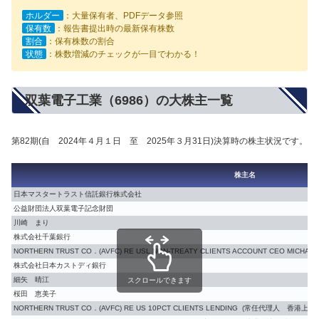
ホルダー
：大量保有者、PDFデータ参照
保有数
：報告書提出時の最新保有株数
割合
：保有株数の割合
状態
：株数増減のチェックが一目でわかる！
双葉電子工業（6986）の大株主一覧
第82期(自 2024年４月１日 至 2025年３月31日)決算時の株主状況です。
株主名
日本マスタートラスト信託銀行株式会社
公益財団法人双葉電子記念財団
川崎 まり
株式会社千葉銀行
NORTHERN TRUST CO．(AVFC) RE USL NON-TREATY CLIENTS ACCOUNT CEO M
株式会社日本カストディ銀行
細矢 晴江
スクロールできます
桜田 恵美子
NORTHERN TRUST CO．(AVFC) RE US 10PCT CLIENTS LENDING (常任代理人 香港