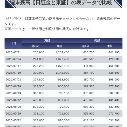
週末残高【日証金と東証】の表データで比較
上記グラフ、双葉電子工業の逆日歩チェックに欠かせない、週末残高のデー
タです。
東証データは、一般信用と制度信用の残高の合計値です。
買残
売残
日付
日証金
東証
日証金
東証
2026/07/31
250,900
1,254,400
420,700
441,100
2026/07/24
244,000
1,027,400
403,500
420,600
2026/07/17
223,200
1,078,100
411,900
456,600
2026/07/10
309,900
1,143,000
384,700
426,600
2026/07/03
357,800
912,600
385,700
398,500
2026/06/26
367,500
960,000
367,500
377,400
2026/06/19
340,900
748,100
373,000
382,500
2026/06/12
400,000
831,300
472,600
485,400
2026/06/05
508,300
770,400
508,300
523,500
2026/05/29
363,100
751,600
557,900
571,700
2026/05/22
367,600
810,300
618,100
631,200