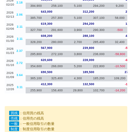
2026
2.18
02/20
394,900
258,100
5,100
294,200
9,200
643,000
312,200
23,7
2026
2.06
02/13
385,700
257,300
5,100
307,100
58,000
619,300
294,200
11,1
2026
2.11
02/06
327,700
291,600
3,900
290,300
-500
608,200
288,100
40,3
2026
2.11
01/30
328,200
280,000
2,700
285,400
32,400
567,900
239,800
-52,
2026
2.37
01/23
295,800
272,100
3,800
236,000
-58,800
620,600
228,000
-69,
2026
2.72
01/16
354,600
266,000
5,200
222,800
-10,500
690,500
189,500
278,
2026
3.64
01/09
365,100
325,400
4,300
185,200
109,200
412,300
132,500
-15,
2025
3.11
12/26
255,900
156,400
29,800
102,700
-14,200
買残
：信用買の残高
売残
：信用売の残高
一般
：一般信用取引の数量
制度
：制度信用取引の数量