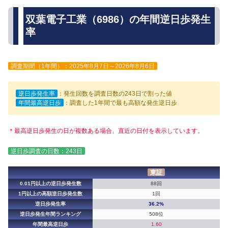
双葉電子工業（6986）の年間逆日歩発生
率
調査期間（1年間）：2025年8月7日～2026年8月6日
逆日歩発生率
：発生回数を調査日数の243日で割った値
年間最高逆日歩
：調査した1年間で最も高額な発生逆日歩
＊最高逆日歩発生の日が複数ある場合、直近の日付を表示しています。
逆日歩調査の日数：243日
東証
0.01円以上の逆日歩発生数
88回
1円以上の高額逆日歩発生数
1回
逆日歩発生率
36.2%
逆日歩発生年間ランキング
508位
年間最高逆日歩
1.60