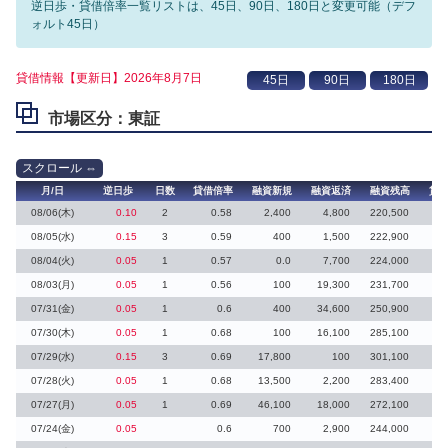
逆日歩・貸借倍率一覧リストは、45日、90日、180日と変更可能（デフ
ォルト45日）
貸借情報【更新日】2026年8月7日
市場区分：東証
月/日
逆日歩
日数
貸借倍率
融資新規
融資返済
融資残高
貸
08/06(木)
0.10
2
0.58
2,400
4,800
220,500
08/05(水)
0.15
3
0.59
400
1,500
222,900
08/04(火)
0.05
1
0.57
0.0
7,700
224,000
08/03(月)
0.05
1
0.56
100
19,300
231,700
07/31(金)
0.05
1
0.6
400
34,600
250,900
07/30(木)
0.05
1
0.68
100
16,100
285,100
07/29(水)
0.15
3
0.69
17,800
100
301,100
20
07/28(火)
0.05
1
0.68
13,500
2,200
283,400
19
07/27(月)
0.05
1
0.69
46,100
18,000
272,100
07/24(金)
0.05
0.6
700
2,900
244,000