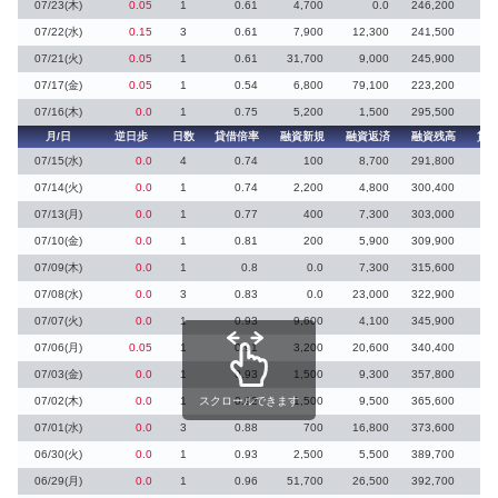
07/23(木)
0.05
1
0.61
4,700
0.0
246,200
10
07/22(水)
0.15
3
0.61
7,900
12,300
241,500
07/21(火)
0.05
1
0.61
31,700
9,000
245,900
07/17(金)
0.05
1
0.54
6,800
79,100
223,200
17
07/16(木)
0.0
1
0.75
5,200
1,500
295,500
月/日
逆日歩
日数
貸借倍率
融資新規
融資返済
融資残高
貸
07/15(水)
0.0
4
0.74
100
8,700
291,800
07/14(火)
0.0
1
0.74
2,200
4,800
300,400
12
07/13(月)
0.0
1
0.77
400
7,300
303,000
7
07/10(金)
0.0
1
0.81
200
5,900
309,900
07/09(木)
0.0
1
0.8
0.0
7,300
315,600
5
07/08(水)
0.0
3
0.83
0.0
23,000
322,900
16
07/07(火)
0.0
1
0.93
9,600
4,100
345,900
07/06(月)
0.05
1
0.91
3,200
20,600
340,400
07/03(金)
0.0
1
0.93
1,500
9,300
357,800
07/02(木)
0.0
1
スクロールできます
0.92
1,500
9,500
365,600
07/01(水)
0.0
3
0.88
700
16,800
373,600
4
06/30(火)
0.0
1
0.93
2,500
5,500
389,700
11
06/29(月)
0.0
1
0.96
51,700
26,500
392,700
41