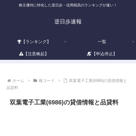
株主優待に特化した逆日歩・信用残高のランキングが速い！
逆日歩速報
【ランキング】
一覧
【注意喚起】
【申込停止】
ホーム
株コード
双葉電子工業(6986)の貸借情報と
品貸料
双葉電子工業(6986)の貸借情報と品貸料