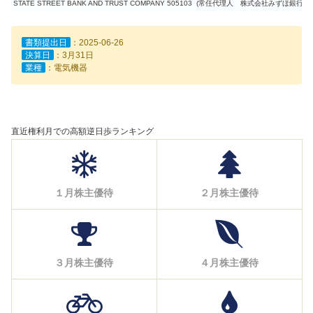
STATE STREET BANK AND TRUST COMPANY 505103 (常任代理人 株式会社みずほ銀行
書類提出日
：2025-06-26
決算日
：3月31日
業種
：電気機器
直近権利月での高額逆日歩ランキング
１月株主優待
２月株主優待
３月株主優待
４月株主優待