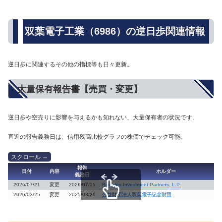
双葉電子工業（6986）の逆日歩関連情報
逆日歩に関連するその他の指標等も日々更新。
大量保有報告書【売買・変更】
逆日歩や空売りに影響を与えるかも知れない、大量保有者の状況です。
直近の報告義務日は、信用残高比較グラフの株価でチェック可能。
報告
日付
内容
ホルダー
義務日
2026/07/21
変更
2026/07/15
Brandes Investment Partners, L.P.
2026/03/25
変更
2025/08/20
公益財団法人双葉電子記念財団
スクロールできます