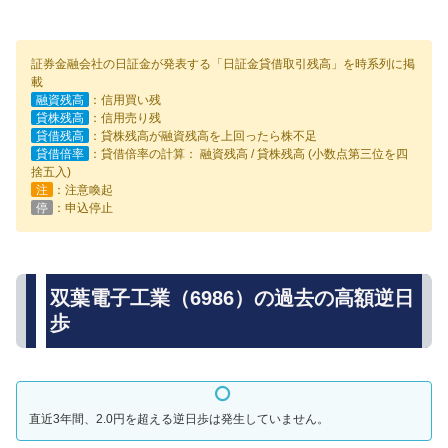
証券金融会社の日証金が発表する「日証金貸借取引残高」を時系列に掲
載
融資残高
：信用買い残
貸株残高
：信用売り残
貸借残高
：貸株残高が融資残高を上回ったら株不足
貸借倍率
：貸借倍率の計算： 融資残高 / 貸株残高 (小数点第三位を四
捨五入)
注
：注意喚起
停
：申込停止
双葉電子工業（6986）の過去の高額逆日
歩
直近3年間、2.0円を超える逆日歩は発生していません。