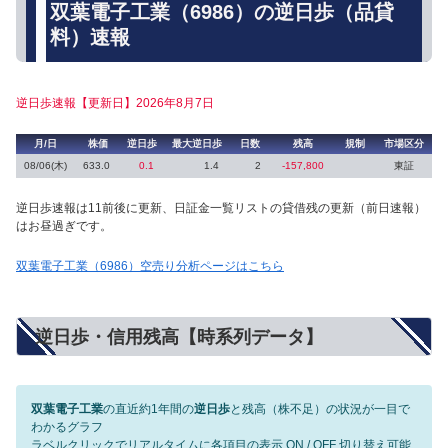
双葉電子工業（6986）の逆日歩（品貸
料）速報
逆日歩速報【更新日】2026年8月7日
月/日
株価
逆日歩
最大逆日歩
日数
残高
規制
市場区分
08/06(木)
633.0
0.1
1.4
2
-157,800
東証
逆日歩速報は11前後に更新、日証金一覧リストの貸借残の更新（前日速報）
はお昼過ぎです。
双葉電子工業（6986）空売り分析ページはこちら
逆日歩・信用残高【時系列データ】
双葉電子工業
の直近約1年間の
逆日歩
と残高（株不足）の状況が一目で
わかるグラフ
ラベルクリックでリアルタイムに各項目の表示 ON / OFF 切り替え可能