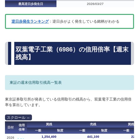
最高逆日歩発生日
2026/03/27
逆日歩発生ランキング
：逆日歩がよく発生している銘柄がわかる
双葉電子工業（6986）の信用倍率【週末
残高】
東証の週末信用取引残高一覧表
東京証券取引所が発表している信用取引の残高から、双葉電子工業の信用倍
率を算出しています。
買残
売残
買残（
信用
日付
倍率
一般
制度
一般
制度
一般
1,254,400
441,100
227,
2026