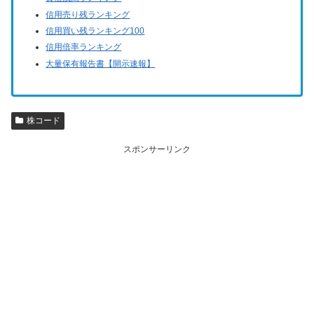
信用売り残ランキング
信用買い残ランキング100
信用倍率ランキング
大量保有報告書【開示速報】
株コード
スポンサーリンク