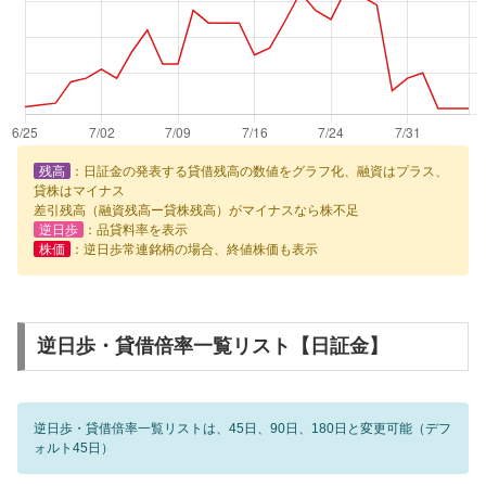
残高
：日証金の発表する貸借残高の数値をグラフ化、融資はプラス、
貸株はマイナス
差引残高（融資残高ー貸株残高）がマイナスなら株不足
逆日歩
：品貸料率を表示
株価
：逆日歩常連銘柄の場合、終値株価も表示
逆日歩・貸借倍率一覧リスト【日証金】
逆日歩・貸借倍率一覧リストは、45日、90日、180日と変更可能（デフ
ォルト45日）