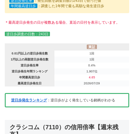
逆日歩発生率
：発生回数を調査日数の243日で割った値
年間最高逆日歩
：調査した1年間で最も高額な発生逆日歩
＊最高逆日歩発生の日が複数ある場合、直近の日付を表示しています。
逆日歩調査の日数：243日
東証
0.01円以上の逆日歩発生数
1回
1円以上の高額逆日歩発生数
1回
逆日歩発生率
0.4%
逆日歩発生年間ランキング
1,907位
年間最高逆日歩
4.65
最高逆日歩発生日
2026/07/29
逆日歩発生ランキング
：逆日歩がよく発生している銘柄がわかる
クラシコム（7110）の信用倍率【週末残