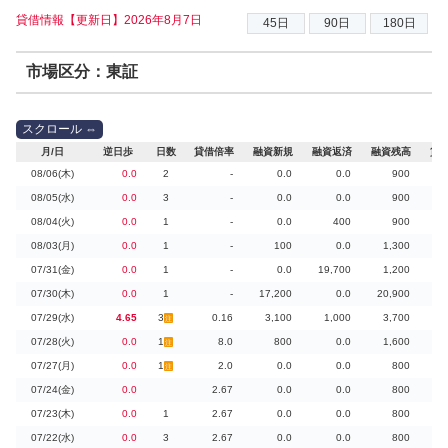
貸借情報【更新日】2026年8月7日
市場区分：東証
月/日
逆日歩
日数
貸借倍率
融資新規
融資返済
融資残高
貸
08/06(木)
0.0
2
-
0.0
0.0
900
08/05(水)
0.0
3
-
0.0
0.0
900
08/04(火)
0.0
1
-
0.0
400
900
08/03(月)
0.0
1
-
100
0.0
1,300
07/31(金)
0.0
1
-
0.0
19,700
1,200
07/30(木)
0.0
1
-
17,200
0.0
20,900
07/29(水)
4.65
3
0.16
3,100
1,000
3,700
23
注
07/28(火)
0.0
1
8.0
800
0.0
1,600
注
07/27(月)
0.0
1
2.0
0.0
0.0
800
注
07/24(金)
0.0
2.67
0.0
0.0
800
07/23(木)
0.0
1
2.67
0.0
0.0
800
07/22(水)
0.0
3
2.67
0.0
0.0
800