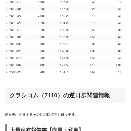
2026/03/13
5,500
157,200
400
700
2026/03/06
8,100
157,300
200
500
2026/02/27
7,000
160,200
100
400
2026/02/20
6,700
164,200
100
400
2026/02/13
6,700
168,900
500
900
2026/02/06
6,600
166,900
1,500
2,600
2026/01/30
6,900
169,100
300
600
2026/01/23
8,600
170,800
1,300
2,000
2026/01/16
8,600
171,300
1,500
2,400
2026/01/09
8,800
171,500
1,100
1,900
2025/12/26
8,400
184,700
1,600
3,100
クラシコム（7110）の逆日歩関連情報
逆日歩に関連するその他の指標等も日々更新。
大量保有報告書【売買・変更】