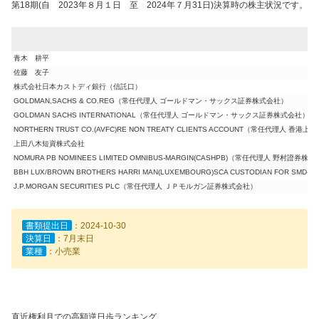
第18期(自 2023年８月１日 至 2024年７月31日)決算時の株主状況です。
青木 耕平
佐藤 友子
株式会社日本カストディ銀行（信託口）
GOLDMAN,SACHS & CO.REG（常任代理人 ゴールドマン・サックス証券株式会社）
GOLDMAN SACHS INTERNATIONAL（常任代理人 ゴールドマン・サックス証券株式会社）
NORTHERN TRUST CO.(AVFC)RE NON TREATY CLIENTS ACCOUNT（常任代理
上田八木短資株式会社
NOMURA PB NOMINEES LIMITED OMNIBUS-MARGIN(CASHPB)（常任代理人 野村證券株
BBH LUX/BROWN BROTHERS HARRI MAN(LUXEMBOURG)SCA CUSTODIAN FOR SMD
J.P.MORGAN SECURITIES PLC（常任代理人 ＪＰモルガン証券株式会社）
書類提出日
：2024-10-30
決算日
：7月末日
業種
：小売業
直近権利月での高額逆日歩ランキング