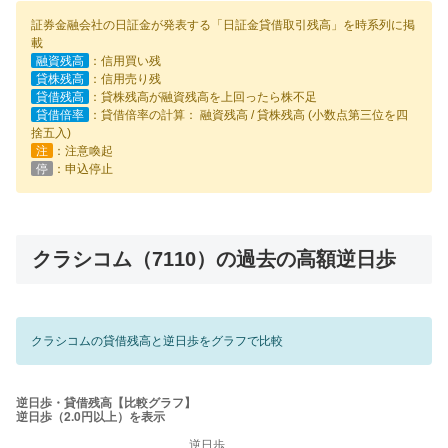
証券金融会社の日証金が発表する「日証金貸借取引残高」を時系列に掲
載
融資残高
：信用買い残
貸株残高
：信用売り残
貸借残高
：貸株残高が融資残高を上回ったら株不足
貸借倍率
：貸借倍率の計算： 融資残高 / 貸株残高 (小数点第三位を四
捨五入)
注
：注意喚起
停
：申込停止
クラシコム（7110）の過去の高額逆日歩
クラシコムの貸借残高と逆日歩をグラフで比較