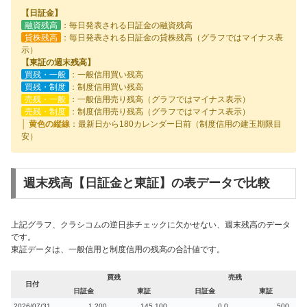
【日証金】
融資残高
：毎日発表される日証金の融資残高
貸株残高
：毎日発表される日証金の貸株残高（グラフではマイナス表
示）
【東証の週末残高】
買残・一般
：一般信用買い残高
買残・制度
：制度信用買い残高
売残・一般
：一般信用売り残高（グラフではマイナス表示）
売残・制度
：制度信用売り残高（グラフではマイナス表示）
│ 黄色の縦線
：最新日から180カレンダー日前（制度信用の建玉期限目
安）
週末残高【日証金と東証】の表データで比較
上記グラフ、クラシコムの逆日歩チェックに欠かせない、週末残高のデータ
です。
東証データは、一般信用と制度信用の残高の合計値です。
買残
売残
日付
日証金
東証
日証金
東証
2026/07/31
1,200
145,100
0.0
500