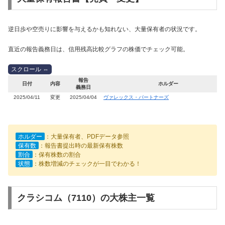
逆日歩や空売りに影響を与えるかも知れない、大量保有者の状況です。
直近の報告義務日は、信用残高比較グラフの株価でチェック可能。
報告
日付
内容
ホルダー
義務日
2025/04/11
変更
2025/04/04
ヴァレックス・パートナーズ
ホルダー
：大量保有者、PDFデータ参照
保有数
：報告書提出時の最新保有株数
割合
：保有株数の割合
状態
：株数増減のチェックが一目でわかる！
クラシコム（7110）の大株主一覧