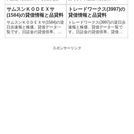
買残、信用売残)、品貸料(逆日
借残(信用買残、信用売残)、品貸
歩)、東証の週末残高、規制(注意
料(逆日歩)、東証の週末残高、規
サムスンＫＯＤＥＸサ
トレードワークス(3997)の
喚起・申込停止)など、空売り関
制(注意喚起・申込停止)など、空
(1584)の貸借情報と品貸料
貸借情報と品貸料
連情報を集計し、図解でわかり
売り関連情報を集計し、図解で
サムスンＫＯＤＥＸサ(1584)の逆
トレードワークス(3997)の逆日歩
やすくまとめて掲載していま
わかりやすくまとめて掲載して
日歩速報と株価、貸借データ一
速報と株価、貸借データ一覧で
す。
います。
覧です。日証金の貸借倍率、貸
す。日証金の貸借倍率、貸借残
借残(信用買残、信用売残)、品貸
(信用買残、信用売残)、品貸料
料(逆日歩)、東証の週末残高、規
(逆日歩)、東証の週末残高、規制
制(注意喚起・申込停止)など、空
(注意喚起・申込停止)など、空売
スポンサーリンク
売り関連情報を集計し、図解で
り関連情報を集計し、図解でわ
わかりやすくまとめて掲載して
かりやすくまとめて掲載してい
います。
ます。