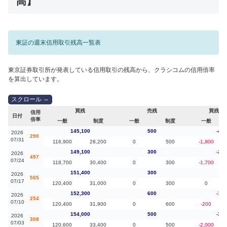
高】
東証の週末信用取引残高一覧表
東京証券取引所が発表している信用取引の残高から、クラシコムの信用倍率
を算出しています。
買残
売残
買残（
信用
日付
倍率
一般
制度
一般
制度
一般
145,100
500
-4,0
2026
290
07/31
116,900
28,200
0
500
-1,800
149,100
300
-2,3
2026
497
07/24
118,700
30,400
0
300
-1,700
151,400
300
-90
2026
505
07/17
120,400
31,000
0
300
0
152,300
600
-1,7
2026
254
07/10
120,400
31,900
0
600
-200
154,000
500
-3,1
2026
308
07/03
120,600
33,400
0
500
-2,000