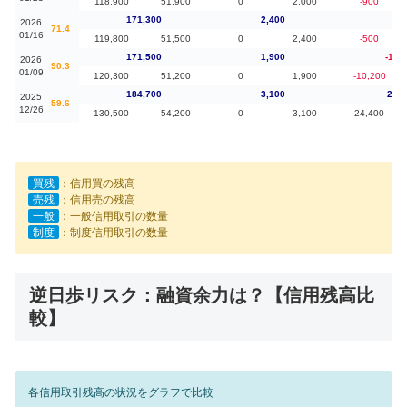
118,900
51,900
0
2,000
-900
171,300
2,400
-20
2026
71.4
01/16
119,800
51,500
0
2,400
-500
171,500
1,900
-13,
2026
90.3
01/09
120,300
51,200
0
1,900
-10,200
184,700
3,100
20,5
2025
59.6
12/26
130,500
54,200
0
3,100
24,400
買残
：信用買の残高
売残
：信用売の残高
一般
：一般信用取引の数量
制度
：制度信用取引の数量
逆日歩リスク：融資余力は？【信用残高比
較】
各信用取引残高の状況をグラフで比較