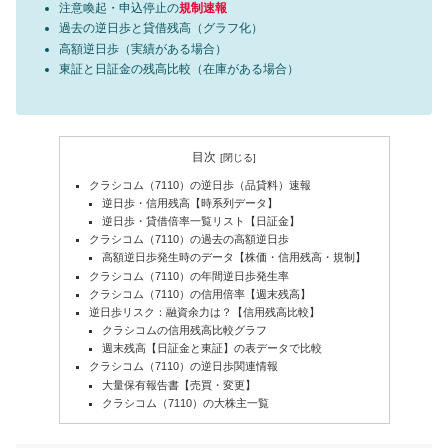
注意喚起・申込停止の
規制速報
過去の逆日歩と貸借残高（グラフ化）
高額逆日歩（実績がある場合）
東証と日証金の残高比較（在庫がある場合）
目次
クラシコム（7110）の逆日歩（品貸料）速報
逆日歩・信用残高【時系列データ】
逆日歩・貸借倍率一覧リスト【日証金】
クラシコム（7110）の過去の高額逆日歩
高額逆日歩発生時のデータ【株価・信用残高・規制】
クラシコム（7110）の年間逆日歩発生率
クラシコム（7110）の信用倍率【週末残高】
逆日歩リスク：融資余力は？【信用残高比較】
クラシコムの信用残高比較グラフ
週末残高【日証金と東証】の表データで比較
クラシコム（7110）の逆日歩関連情報
大量保有報告書【売買・変更】
クラシコム（7110）の大株主一覧