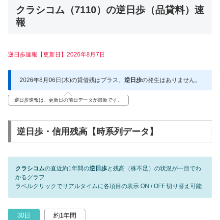
クラシコム（7110）の逆日歩（品貸料）速
報
逆日歩速報【更新日】2026年8月7日
2026年8月06日(木)の貸借残はプラス、
逆日歩
の発生はありません。
逆日歩速報は、更新日の前日データが最新です。
逆日歩・信用残高【時系列データ】
クラシコム
の直近約1年間の
逆日歩
と残高（株不足）の状況が一目でわ
かるグラフ
ラベルクリックでリアルタイムに各項目の表示 ON / OFF 切り替え可能
30日
約1年間