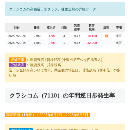
クラシコムの高額逆日歩グラフ、株価追加の詳細データ
貸借
貸借
日付
株価
逆日歩
日数
規制
市場
倍率
残高
2026/7/29(水)
2,058
4.65
3
0.16
-19,400
東証
注
2025/7/29(火)
1,669
2.95
1
0.45
-32,200
東証
貸借倍率
： 融資残高 / 貸株残高 (小数点第三位を四捨五入)
貸借残高
： 融資残高 - 貸株残高
逆日歩金額が高い順に表示、同金額の場合は、貸借残高（株不足）の多
い順
クラシコム（7110）の年間逆日歩発生率
調査期間（1年間）：2025年8月7日～2026年8月6日