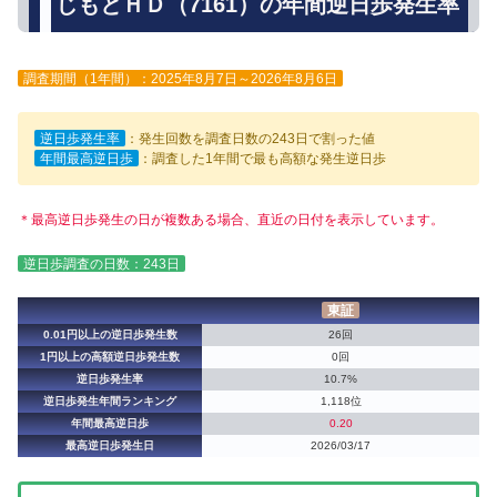
じもとＨＤ（7161）の年間逆日歩発生率
調査期間（1年間）：2025年8月7日～2026年8月6日
逆日歩発生率
：発生回数を調査日数の243日で割った値
年間最高逆日歩
：調査した1年間で最も高額な発生逆日歩
＊最高逆日歩発生の日が複数ある場合、直近の日付を表示しています。
逆日歩調査の日数：243日
東証
0.01円以上の逆日歩発生数
26回
1円以上の高額逆日歩発生数
0回
逆日歩発生率
10.7%
逆日歩発生年間ランキング
1,118位
年間最高逆日歩
0.20
最高逆日歩発生日
2026/03/17