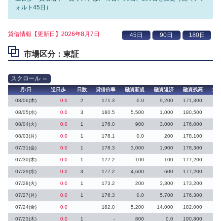
ォルト45日）
貸借情報【更新日】2026年8月7日
市場区分：東証
月/日
逆日歩
日数
貸借倍率
融資新規
融資返済
融資残高
貸
08/06(木)
0.0
2
171.3
0.0
9,200
171,300
08/05(水)
0.0
3
180.5
5,500
1,000
180,500
08/04(火)
0.0
1
176.0
900
3,000
176,000
08/03(月)
0.0
1
178.1
0.0
200
178,100
07/31(金)
0.0
1
178.3
3,000
1,900
178,300
07/30(木)
0.0
1
177.2
100
100
177,200
07/29(水)
0.0
3
177.2
4,600
600
177,200
07/28(火)
0.0
1
173.2
200
3,300
173,200
07/27(月)
0.0
1
176.3
0.0
5,700
176,300
07/24(金)
0.0
182.0
5,200
14,000
182,000
1
07/23(木)
0.0
1
-
800
0.0
190,800