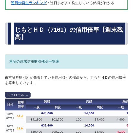
逆日歩発生ランキング
：逆日歩がよく発生している銘柄がわかる
じもとＨＤ（7161）の信用倍率【週末残
高】
東証の週末信用取引残高一覧表
東京証券取引所が発表している信用取引の残高から、じもとＨＤの信用倍率
を算出しています。
買残
売残
買残（
信用
日付
倍率
一般
制度
一般
制度
一般
644,000
14,500
12,4
2026
44.4
07/31
341,300
302,700
100
14,400
4,900
631,600
14,500
-21,
2026
43.6
07/24
336,400
295,200
100
14,400
-4,200