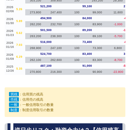
303,100
309,400
100
145,200
29,300
521,200
99,100
26,3
2026
5.26
02/06
273,800
247,400
100
99,000
11,600
494,900
84,000
-6,6
2026
5.89
01/30
262,200
232,700
100
83,900
-1,000
501,500
89,200
-14,
2026
5.62
01/23
263,200
238,300
100
89,100
-5,700
516,000
73,400
-8,7
2026
7.03
01/16
268,900
247,100
100
73,300
6,800
524,700
83,400
37,6
2026
6.29
01/09
262,100
262,600
100
83,300
-8,700
487,100
91,000
-52,
2025
5.35
12/26
270,800
216,300
100
90,900
-22,800
買残
：信用買の残高
売残
：信用売の残高
一般
：一般信用取引の数量
制度
：制度信用取引の数量