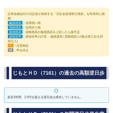
証券金融会社の日証金が発表する「日証金貸借取引残高」を時系列に掲
載
融資残高
：信用買い残
貸株残高
：信用売り残
貸借残高
：貸株残高が融資残高を上回ったら株不足
貸借倍率
：貸借倍率の計算： 融資残高 / 貸株残高 (小数点第三位を四
捨五入)
注
：注意喚起
停
：申込停止
じもとＨＤ（7161）の過去の高額逆日歩
直近3年間、2.0円を超える逆日歩は発生していません。