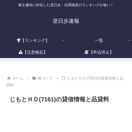
株主優待に特化した逆日歩・信用残高のランキングが速い！
逆日歩速報
【ランキング】
一覧
【注意喚起】
【申込停止】
ホーム
株コード
じもとＨＤ(7161)の貸借情報と品
貸料
じもとＨＤ(7161)の貸借情報と品貸料