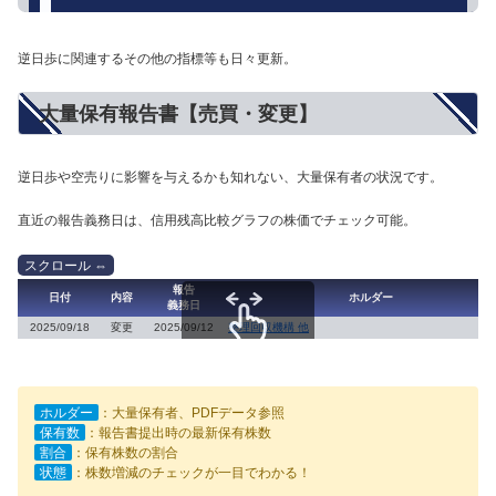
逆日歩に関連するその他の指標等も日々更新。
大量保有報告書【売買・変更】
逆日歩や空売りに影響を与えるかも知れない、大量保有者の状況です。
直近の報告義務日は、信用残高比較グラフの株価でチェック可能。
報告
日付
内容
ホルダー
義務日
2025/09/18
変更
2025/09/12
整理回収機構 他
スクロールできます
ホルダー
：大量保有者、PDFデータ参照
保有数
：報告書提出時の最新保有株数
割合
：保有株数の割合
状態
：株数増減のチェックが一目でわかる！