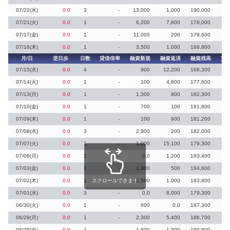
07/22(水)
0.0
3
-
13,000
1,000
190,000
07/21(火)
0.0
1
-
6,200
7,800
178,000
07/17(金)
0.0
1
-
11,000
200
179,600
07/16(木)
0.0
1
-
3,500
1,000
168,800
月/日
逆日歩
日数
貸借倍率
融資新規
融資返済
融資残高
貸
07/15(水)
0.0
4
-
900
12,200
166,300
07/14(火)
0.0
1
-
100
4,800
177,600
07/13(月)
0.0
1
-
1,300
800
182,300
07/10(金)
0.0
1
-
700
100
181,800
07/09(木)
0.0
1
-
100
900
181,200
07/08(水)
0.0
3
-
2,900
200
182,000
07/07(火)
0.0
1
-
1,000
15,100
179,300
07/06(月)
0.0
1
-
0.0
1,200
193,400
07/03(金)
0.0
1
-
1,300
500
194,600
07/02(木)
0.0
1
スクロールできます
-
15,500
1,000
193,800
07/01(水)
0.0
3
-
0.0
8,000
179,300
06/30(火)
0.0
1
-
600
0.0
187,300
06/29(月)
0.0
1
-
2,300
5,400
186,700
06/26(金)
0.0
1
-
1,600
1,900
189,800