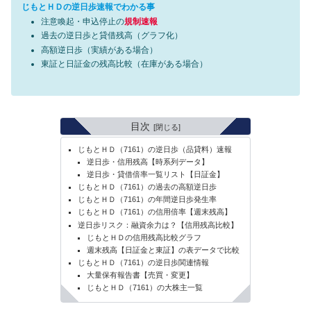
じもとＨＤの逆日歩速報でわかる事
注意喚起・申込停止の
規制速報
過去の逆日歩と貸借残高（グラフ化）
高額逆日歩（実績がある場合）
東証と日証金の残高比較（在庫がある場合）
目次
じもとＨＤ（7161）の逆日歩（品貸料）速報
逆日歩・信用残高【時系列データ】
逆日歩・貸借倍率一覧リスト【日証金】
じもとＨＤ（7161）の過去の高額逆日歩
じもとＨＤ（7161）の年間逆日歩発生率
じもとＨＤ（7161）の信用倍率【週末残高】
逆日歩リスク：融資余力は？【信用残高比較】
じもとＨＤの信用残高比較グラフ
週末残高【日証金と東証】の表データで比較
じもとＨＤ（7161）の逆日歩関連情報
大量保有報告書【売買・変更】
じもとＨＤ（7161）の大株主一覧