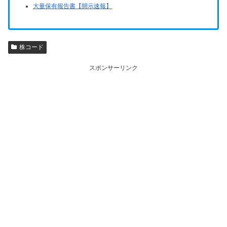
大量保有報告書【開示速報】
株コード
スポンサーリンク