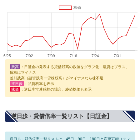
残高
：日証金の発表する貸借残高の数値をグラフ化、融資はプラス、
貸株はマイナス
差引残高（融資残高ー貸株残高）がマイナスなら株不足
逆日歩
：品貸料率を表示
株価
：逆日歩常連銘柄の場合、終値株価も表示
逆日歩・貸借倍率一覧リスト【日証金】
逆日歩・貸借倍率一覧リストは、45日、90日、180日と変更可能（デフ