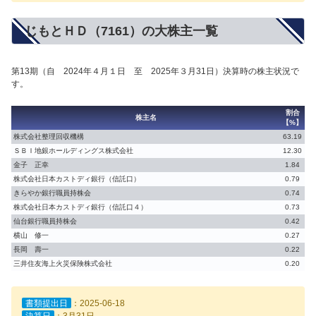
じもとＨＤ（7161）の大株主一覧
第13期（自 2024年４月１日 至 2025年３月31日）決算時の株主状況で
す。
割合
株主名
【%】
株式会社整理回収機構
63.19
ＳＢＩ地銀ホールディングス株式会社
12.30
金子 正幸
1.84
株式会社日本カストディ銀行（信託口）
0.79
きらやか銀行職員持株会
0.74
株式会社日本カストディ銀行（信託口４）
0.73
仙台銀行職員持株会
0.42
横山 修一
0.27
長岡 壽一
0.22
三井住友海上火災保険株式会社
0.20
書類提出日
：2025-06-18
決算日
：3月31日