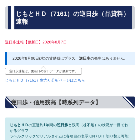
じもとＨＤ（7161）の逆日歩（品貸料）
速報
逆日歩速報【更新日】2026年8月7日
2026年8月06日(木)の貸借残はプラス、
逆日歩
の発生はありません。
逆日歩速報は、更新日の前日データが最新です。
じもとＨＤ（7161）空売り分析ページはこちら
逆日歩・信用残高【時系列データ】
じもとＨＤ
の直近約1年間の
逆日歩
と残高（株不足）の状況が一目でわ
かるグラフ
ラベルクリックでリアルタイムに各項目の表示 ON / OFF 切り替え可能