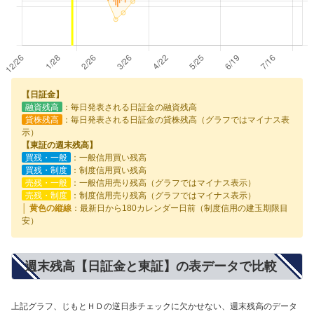
【日証金】
融資残高
：毎日発表される日証金の融資残高
貸株残高
：毎日発表される日証金の貸株残高（グラフではマイナス表
示）
【東証の週末残高】
買残・一般
：一般信用買い残高
買残・制度
：制度信用買い残高
売残・一般
：一般信用売り残高（グラフではマイナス表示）
売残・制度
：制度信用売り残高（グラフではマイナス表示）
│ 黄色の縦線
：最新日から180カレンダー日前（制度信用の建玉期限目
安）
週末残高【日証金と東証】の表データで比較
上記グラフ、じもとＨＤの逆日歩チェックに欠かせない、週末残高のデータ