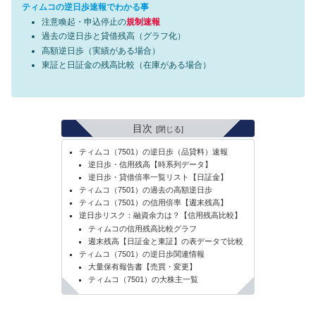
ティムコの逆日歩速報でわかる事
注意喚起・申込停止の
規制速報
過去の逆日歩と貸借残高（グラフ化）
高額逆日歩（実績がある場合）
東証と日証金の残高比較（在庫がある場合）
目次
ティムコ（7501）の逆日歩（品貸料）速報
逆日歩・信用残高【時系列データ】
逆日歩・貸借倍率一覧リスト【日証金】
ティムコ（7501）の過去の高額逆日歩
ティムコ（7501）の信用倍率【週末残高】
逆日歩リスク：融資余力は？【信用残高比較】
ティムコの信用残高比較グラフ
週末残高【日証金と東証】の表データで比較
ティムコ（7501）の逆日歩関連情報
大量保有報告書【売買・変更】
ティムコ（7501）の大株主一覧