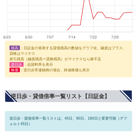
残高
：日証金の発表する貸借残高の数値をグラフ化、融資はプラス、
貸株はマイナス
差引残高（融資残高ー貸株残高）がマイナスなら株不足
逆日歩
：品貸料率を表示
株価
：逆日歩常連銘柄の場合、終値株価も表示
逆日歩・貸借倍率一覧リスト【日証金】
逆日歩・貸借倍率一覧リストは、45日、90日、180日と変更可能（デフ
ォルト45日）