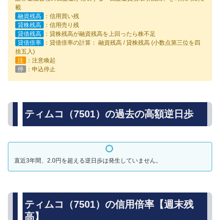
載
融資残高
：信用買い残
貸株残高
：信用売り残
貸借残高
：貸株残高が融資残高を上回ったら株不足
貸借倍率
：貸借倍率の計算： 融資残高 / 貸株残高 (小数点第三位を四
捨五入)
注
：注意喚起
停
：申込停止
ティムコ（7501）の過去の高額逆日歩
直近3年間、2.0円を超える逆日歩は発生していません。
ティムコ（7501）の信用倍率【週末残
高】