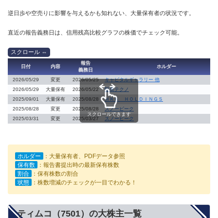
逆日歩や空売りに影響を与えるかも知れない、大量保有者の状況です。
直近の報告義務日は、信用残高比較グラフの株価でチェック可能。
報告
日付
内容
ホルダー
義務日
2026/05/29
変更
2026/05/25
キャピタルギャラリー 他
2026/05/29
大量保有
2026/05/22
堅果テクノ
2025/09/01
大量保有
2025/08/28
ＨＫＫ ＨＯＬＤＩＮＧＳ
2025/08/28
変更
2025/08/28
スノーピーク
スクロールできます
2025/03/31
変更
2025/03/27
スノーピーク
ホルダー
：大量保有者、PDFデータ参照
保有数
：報告書提出時の最新保有株数
割合
：保有株数の割合
状態
：株数増減のチェックが一目でわかる！
ティムコ（7501）の大株主一覧