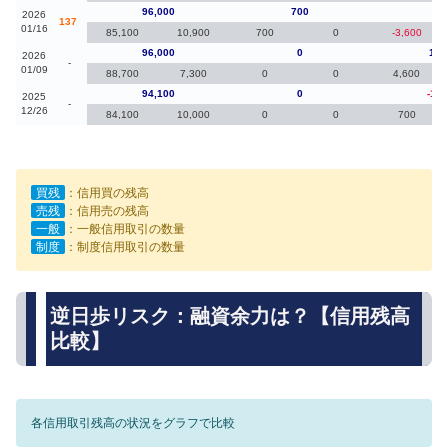
96,000
700
0
2026
137
01/16
85,100
10,900
700
0
-3,600
96,000
0
1,9
2026
-
01/09
88,700
7,300
0
0
4,600
94,100
0
-1,8
2025
-
12/26
84,100
10,000
0
0
700
買残
：信用買の残高
売残
：信用売の残高
一般
：一般信用取引の数量
制度
：制度信用取引の数量
逆日歩リスク：融資余力は？【信用残高
比較】
各信用取引残高の状況をグラフで比較