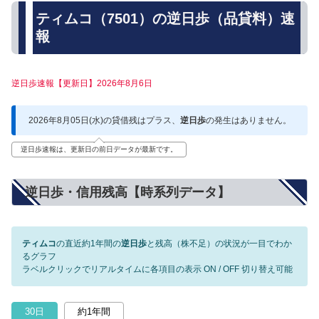
ティムコ（7501）の逆日歩（品貸料）速
報
逆日歩速報【更新日】2026年8月6日
2026年8月05日(水)の貸借残はプラス、
逆日歩
の発生はありません。
逆日歩速報は、更新日の前日データが最新です。
逆日歩・信用残高【時系列データ】
ティムコ
の直近約1年間の
逆日歩
と残高（株不足）の状況が一目でわか
るグラフ
ラベルクリックでリアルタイムに各項目の表示 ON / OFF 切り替え可能
30日
約1年間