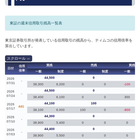
東証の週末信用取引残高一覧表
東京証券取引所が発表している信用取引の残高から、ティムコの信用倍率を
算出しています。
買残
売残
買残（
信用
日付
倍率
一般
制度
一般
制度
一般
44,500
0
0
2026
-
07/31
38,300
6,200
0
0
-100
44,500
0
40
2026
-
07/24
38,400
6,100
0
0
300
44,100
100
-20
2026
441
07/17
38,100
6,000
100
0
-800
44,300
0
-10
2026
-
07/10
38,900
5,400
0
0
0
44,400
0
40
2026
-
07/03
38,900
5,500
0
0
0