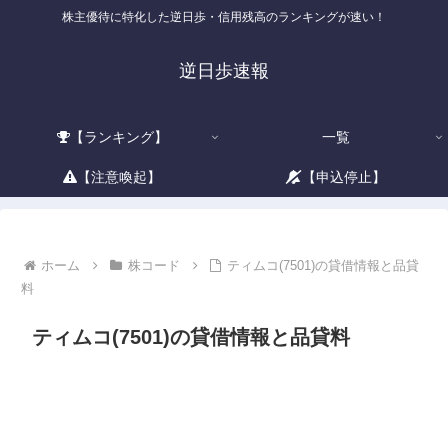
株主優待に特化した逆日歩・信用残高のランキングが速い！
逆日歩速報
【ランキング】
一覧
【注意喚起】
【申込停止】
ホーム
株コード
ティムコ(7501)の貸借情報と品貸
料
ティムコ(7501)の貸借情報と品貸料