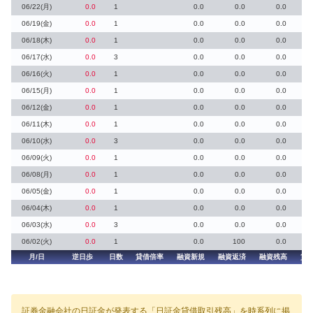
06/22(月)
0.0
1
0.0
0.0
0.0
06/19(金)
0.0
1
0.0
0.0
0.0
06/18(木)
0.0
1
0.0
0.0
0.0
06/17(水)
0.0
3
0.0
0.0
0.0
06/16(火)
0.0
1
0.0
0.0
0.0
06/15(月)
0.0
1
0.0
0.0
0.0
06/12(金)
0.0
1
0.0
0.0
0.0
06/11(木)
0.0
1
0.0
0.0
0.0
06/10(水)
0.0
3
0.0
0.0
0.0
06/09(火)
0.0
1
0.0
0.0
0.0
06/08(月)
0.0
1
0.0
0.0
0.0
06/05(金)
0.0
1
0.0
0.0
0.0
06/04(木)
0.0
1
0.0
0.0
0.0
06/03(水)
0.0
3
0.0
0.0
0.0
06/02(火)
0.0
1
0.0
100
0.0
月/日
逆日歩
日数
貸借倍率
融資新規
融資返済
融資残高
貸
証券金融会社の日証金が発表する「日証金貸借取引残高」を時系列に掲