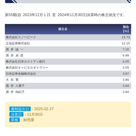
第55期(自 2023年12月１日 至 2024年11月30日)決算時の株主状況です。
割合
株主名
【%】
株式会社スノーピーク
13.73
立花証券株式会社
12.15
酒 井 誠 一
7.16
酒 井 貞 彦
6.99
株式会社日本カストディ銀行
4.05
株式会社キャピタルギャラリー
4.05
日本証券金融株式会社
3.97
大 谷 寛
3.86
酒 井 八重子
3.84
酒 井 由紀子
3.84
書類提出日
：2025-02-27
決算日
：11月30日
業種
：卸売業