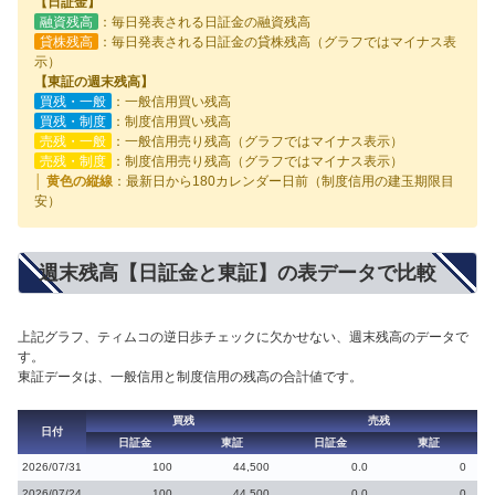
【日証金】
融資残高
：毎日発表される日証金の融資残高
貸株残高
：毎日発表される日証金の貸株残高（グラフではマイナス表
示）
【東証の週末残高】
買残・一般
：一般信用買い残高
買残・制度
：制度信用買い残高
売残・一般
：一般信用売り残高（グラフではマイナス表示）
売残・制度
：制度信用売り残高（グラフではマイナス表示）
│ 黄色の縦線
：最新日から180カレンダー日前（制度信用の建玉期限目
安）
週末残高【日証金と東証】の表データで比較
上記グラフ、ティムコの逆日歩チェックに欠かせない、週末残高のデータで
す。
東証データは、一般信用と制度信用の残高の合計値です。
買残
売残
日付
日証金
東証
日証金
東証
2026/07/31
100
44,500
0.0
0
2026/07/24
100
44,500
0.0
0