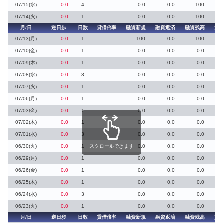
07/15(水)
0.0
4
-
0.0
0.0
100
07/14(火)
0.0
1
-
0.0
0.0
100
月/日
逆日歩
日数
貸借倍率
融資新規
融資返済
融資残高
貸
07/13(月)
0.0
1
-
100
0.0
100
07/10(金)
0.0
1
0.0
0.0
0.0
07/09(木)
0.0
1
0.0
0.0
0.0
07/08(水)
0.0
3
0.0
0.0
0.0
07/07(火)
0.0
1
0.0
0.0
0.0
07/06(月)
0.0
1
0.0
0.0
0.0
07/03(金)
0.0
1
0.0
0.0
0.0
07/02(木)
0.0
1
0.0
0.0
0.0
07/01(水)
0.0
3
0.0
0.0
0.0
06/30(火)
0.0
1
スクロールできます
0.0
0.0
0.0
06/29(月)
0.0
1
0.0
0.0
0.0
06/26(金)
0.0
1
0.0
0.0
0.0
06/25(木)
0.0
1
0.0
0.0
0.0
06/24(水)
0.0
3
0.0
0.0
0.0
06/23(火)
0.0
1
0.0
0.0
0.0
月/日
逆日歩
日数
貸借倍率
融資新規
融資返済
融資残高
貸