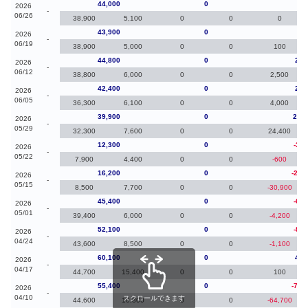
44,000
0
10
2026
-
06/26
38,900
5,100
0
0
0
43,900
0
-90
2026
-
06/19
38,900
5,000
0
0
100
44,800
0
2,4
2026
-
06/12
38,800
6,000
0
0
2,500
42,400
0
2,5
2026
-
06/05
36,300
6,100
0
0
4,000
39,900
0
27,6
2026
-
05/29
32,300
7,600
0
0
24,400
12,300
0
-3,9
2026
-
05/22
7,900
4,400
0
0
-600
16,200
0
-29,
2026
-
05/15
8,500
7,700
0
0
-30,900
45,400
0
-6,7
2026
-
05/01
39,400
6,000
0
0
-4,200
52,100
0
-8,0
2026
-
04/24
43,600
8,500
0
0
-1,100
60,100
0
4,7
2026
-
04/17
44,700
15,400
0
0
100
55,400
0
-74,
2026
-
04/10
スクロールできます
44,600
10,800
0
0
-64,700