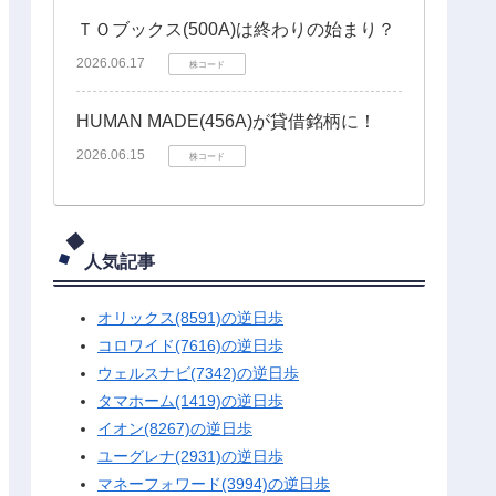
ＴＯブックス(500A)は終わりの始まり？
2026.06.17
株コード
HUMAN MADE(456A)が貸借銘柄に！
2026.06.15
株コード
人気記事
オリックス(8591)の逆日歩
コロワイド(7616)の逆日歩
ウェルスナビ(7342)の逆日歩
タマホーム(1419)の逆日歩
イオン(8267)の逆日歩
ユーグレナ(2931)の逆日歩
マネーフォワード(3994)の逆日歩