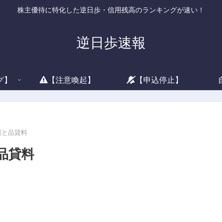
株主優待に特化した逆日歩・信用残高のランキングが速い！
逆日歩速報
グ】
【注意喚起】
【申込停止】
情報と品貸料
と品貸料