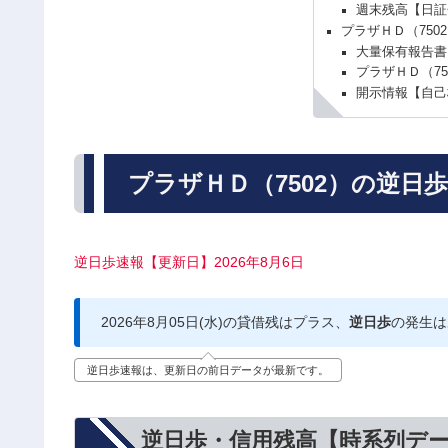
週末残高【日証
プラザＨＤ（750
大量保有報告書
プラザＨＤ（7
開示情報【自己
プラザＨＤ（7502）の逆日
逆日歩速報【更新日】2026年8月6日
2026年8月05日(水)の貸借残はプラス、
逆日歩
の発生は
逆日歩速報は、更新日の前日データが最新です。
逆日歩・信用残高【時系列デ