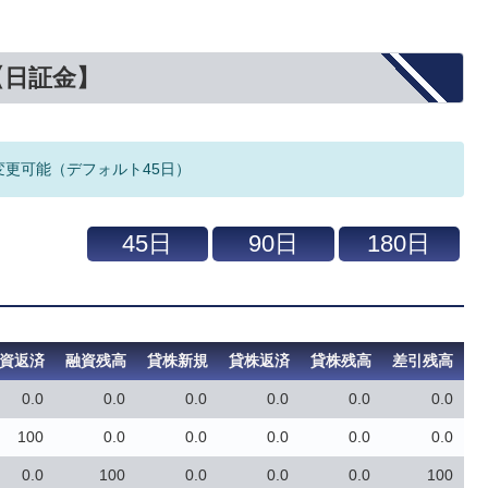
【日証金】
変更可能（デフォルト45日）
資返済
融資残高
貸株新規
貸株返済
貸株残高
差引残高
0.0
0.0
0.0
0.0
0.0
0.0
100
0.0
0.0
0.0
0.0
0.0
0.0
100
0.0
0.0
0.0
100