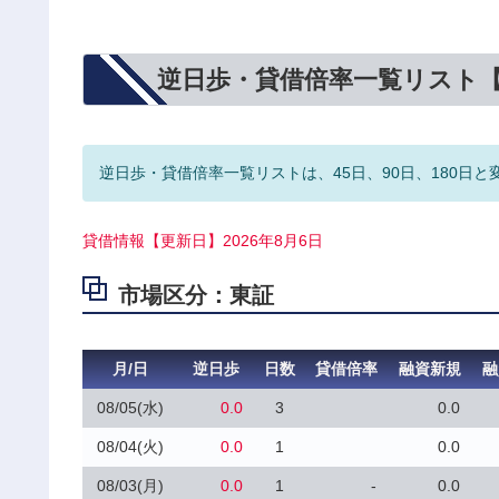
逆日歩・貸借倍率一覧リスト
逆日歩・貸借倍率一覧リストは、45日、90日、180日と
貸借情報【更新日】2026年8月6日
市場区分：東証
月/日
逆日歩
日数
貸借倍率
融資新規
融
08/05(水)
0.0
3
0.0
08/04(火)
0.0
1
0.0
08/03(月)
0.0
1
-
0.0