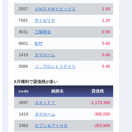
2557
ＳＭＤＡＭトピックス
1.50
7581
サイゼリヤ
1.20
8011
三陽商会
0.90
9601
松竹
0.60
1419
タマホーム
0.45
3086
Ｊ．フロントリテイリ
0.45
8月権利で貸借残が多い
code
銘柄名
貸借残
3697
ＳＨＩＦＴ
-1,173,300
1419
タマホーム
-306,000
3382
セブン＆アイＨＤ
-262,800