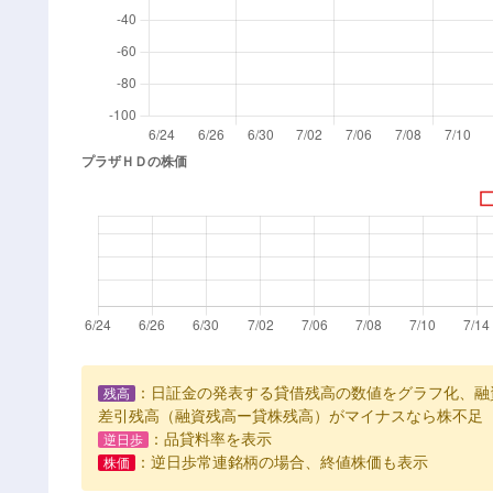
：日証金の発表する貸借残高の数値をグラフ化、融
残高
差引残高（融資残高ー貸株残高）がマイナスなら株不足
：品貸料率を表示
逆日歩
：逆日歩常連銘柄の場合、終値株価も表示
株価