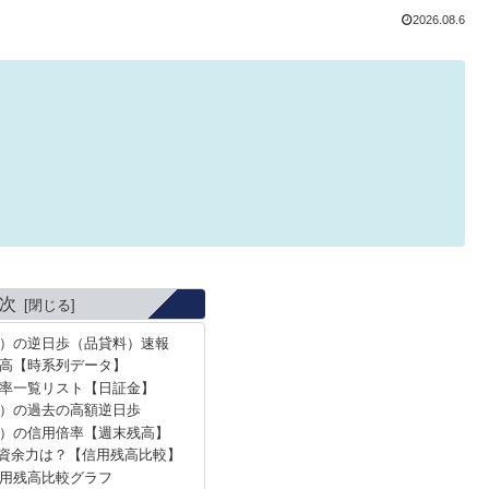
2026.08.6
次
02）の逆日歩（品貸料）速報
高【時系列データ】
率一覧リスト【日証金】
2）の過去の高額逆日歩
02）の信用倍率【週末残高】
資余力は？【信用残高比較】
用残高比較グラフ