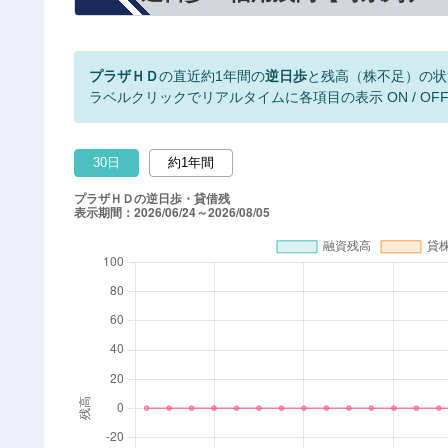
プラザＨＤ
の直近約1年間の
逆日歩
と残高（株不足）の状
ラベルクリックでリアルタイムに各項目の表示 ON / OF
30日
約1年間