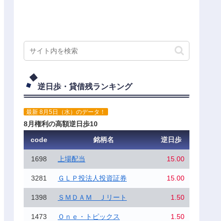
逆日歩・貸借残ランキング
最新 8月5日（水）のデータ！
8月権利の高額逆日歩10
code
銘柄名
逆日歩
1698
上場配当
15.00
3281
ＧＬＰ投法人投資証券
15.00
1398
ＳＭＤＡＭ Ｊリート
1.50
1473
Ｏｎｅ・トピックス
1.50