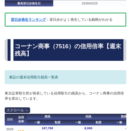
最高逆日歩発生日
2026/02/25
逆日歩発生ランキング
：逆日歩がよく発生している銘柄がわかる
コーナン商事（7516）の信用倍率【週末
残高】
東証の週末信用取引残高一覧表
東京証券取引所が発表している信用取引の残高から、コーナン商事の信用倍
率を算出しています。
買残
売残
買残（
信用
日付
倍率
一般
制度
一般
制度
一般
107,700
8,000
-2,0
2026