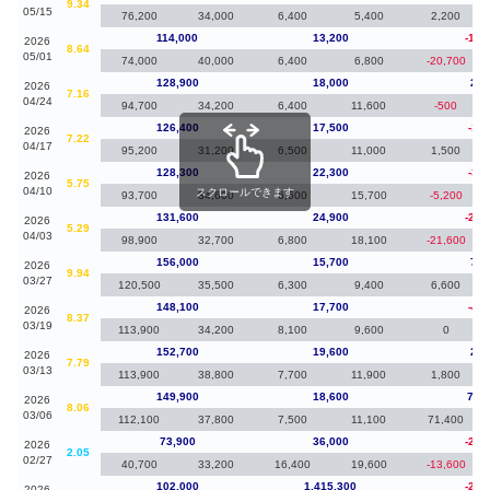
9.34
05/15
76,200
34,000
6,400
5,400
2,200
114,000
13,200
-14,
2026
8.64
05/01
74,000
40,000
6,400
6,800
-20,700
128,900
18,000
2,5
2026
7.16
04/24
94,700
34,200
6,400
11,600
-500
126,400
17,500
-1,9
2026
7.22
04/17
95,200
31,200
6,500
11,000
1,500
128,300
22,300
-3,3
2026
5.75
04/10
スクロールできます
93,700
34,600
6,600
15,700
-5,200
131,600
24,900
-24,
2026
5.29
04/03
98,900
32,700
6,800
18,100
-21,600
156,000
15,700
7,9
2026
9.94
03/27
120,500
35,500
6,300
9,400
6,600
148,100
17,700
-4,6
2026
8.37
03/19
113,900
34,200
8,100
9,600
0
152,700
19,600
2,8
2026
7.79
03/13
113,900
38,800
7,700
11,900
1,800
149,900
18,600
76,
2026
8.06
03/06
112,100
37,800
7,500
11,100
71,400
73,900
36,000
-28,
2026
2.05
02/27
40,700
33,200
16,400
19,600
-13,600
102,000
1,415,300
-23,
2026