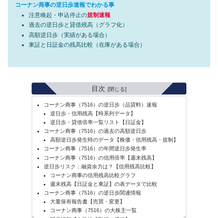
コーナン商事の逆日歩速報でわかる事
注意喚起・申込停止の
規制速報
過去の逆日歩と貸借残高（グラフ化）
高額逆日歩（実績がある場合）
東証と日証金の残高比較（在庫がある場合）
目次
コーナン商事（7516）の逆日歩（品貸料）速報
逆日歩・信用残高【時系列データ】
逆日歩・貸借倍率一覧リスト【日証金】
コーナン商事（7516）の過去の高額逆日歩
高額逆日歩発生時のデータ【株価・信用残高・規制】
コーナン商事（7516）の年間逆日歩発生率
コーナン商事（7516）の信用倍率【週末残高】
逆日歩リスク：融資余力は？【信用残高比較】
コーナン商事の信用残高比較グラフ
週末残高【日証金と東証】の表データで比較
コーナン商事（7516）の逆日歩関連情報
大量保有報告書【売買・変更】
コーナン商事（7516）の大株主一覧