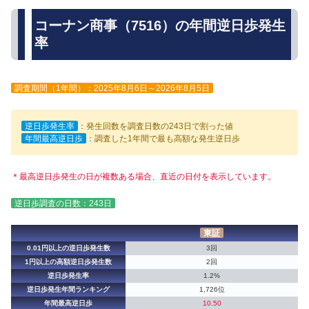
コーナン商事（7516）の年間逆日歩発生
率
調査期間（1年間）：2025年8月6日～2026年8月5日
逆日歩発生率
：発生回数を調査日数の243日で割った値
年間最高逆日歩
：調査した1年間で最も高額な発生逆日歩
＊最高逆日歩発生の日が複数ある場合、直近の日付を表示しています。
逆日歩調査の日数：243日
東証
0.01円以上の逆日歩発生数
3回
1円以上の高額逆日歩発生数
2回
逆日歩発生率
1.2%
逆日歩発生年間ランキング
1,726位
年間最高逆日歩
10.50