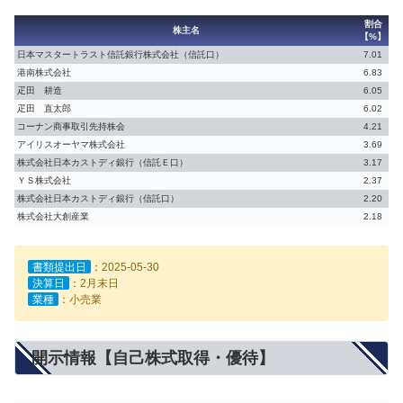
割合
株主名
【%】
日本マスタートラスト信託銀行株式会社（信託口）
7.01
港南株式会社
6.83
疋田 耕造
6.05
疋田 直太郎
6.02
コーナン商事取引先持株会
4.21
アイリスオーヤマ株式会社
3.69
株式会社日本カストディ銀行（信託Ｅ口）
3.17
ＹＳ株式会社
2.37
株式会社日本カストディ銀行（信託口）
2.20
株式会社大創産業
2.18
書類提出日
：2025-05-30
決算日
：2月末日
業種
：小売業
開示情報【自己株式取得・優待】