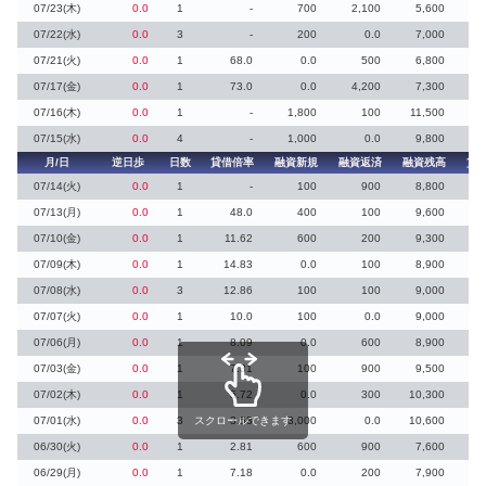
07/23(木)
0.0
1
-
700
2,100
5,600
07/22(水)
0.0
3
-
200
0.0
7,000
07/21(火)
0.0
1
68.0
0.0
500
6,800
07/17(金)
0.0
1
73.0
0.0
4,200
7,300
07/16(木)
0.0
1
-
1,800
100
11,500
07/15(水)
0.0
4
-
1,000
0.0
9,800
月/日
逆日歩
日数
貸借倍率
融資新規
融資返済
融資残高
貸
07/14(火)
0.0
1
-
100
900
8,800
07/13(月)
0.0
1
48.0
400
100
9,600
07/10(金)
0.0
1
11.62
600
200
9,300
07/09(木)
0.0
1
14.83
0.0
100
8,900
07/08(水)
0.0
3
12.86
100
100
9,000
07/07(火)
0.0
1
10.0
100
0.0
9,000
07/06(月)
0.0
1
8.09
0.0
600
8,900
07/03(金)
0.0
1
7.31
100
900
9,500
07/02(木)
0.0
1
5.72
0.0
300
10,300
07/01(水)
0.0
3
スクロールできます
3.53
3,000
0.0
10,600
06/30(火)
0.0
1
2.81
600
900
7,600
1
06/29(月)
0.0
1
7.18
0.0
200
7,900