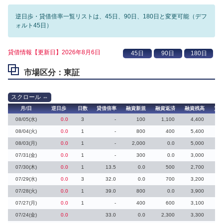
逆日歩・貸借倍率一覧リストは、45日、90日、180日と変更可能（デフ
ォルト45日）
貸借情報【更新日】2026年8月6日
市場区分：東証
月/日
逆日歩
日数
貸借倍率
融資新規
融資返済
融資残高
貸
08/05(水)
0.0
3
-
100
1,100
4,400
08/04(火)
0.0
1
-
800
400
5,400
08/03(月)
0.0
1
-
2,000
0.0
5,000
07/31(金)
0.0
1
-
300
0.0
3,000
07/30(木)
0.0
1
13.5
0.0
500
2,700
07/29(水)
0.0
3
32.0
0.0
700
3,200
07/28(火)
0.0
1
39.0
800
0.0
3,900
07/27(月)
0.0
1
-
400
600
3,100
07/24(金)
0.0
33.0
0.0
2,300
3,300