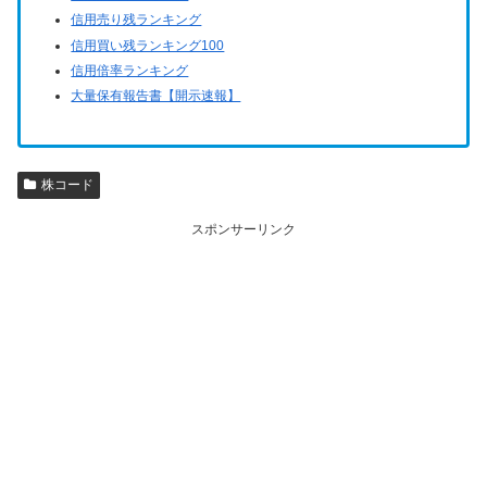
信用売り残ランキング
信用買い残ランキング100
信用倍率ランキング
大量保有報告書【開示速報】
株コード
スポンサーリンク