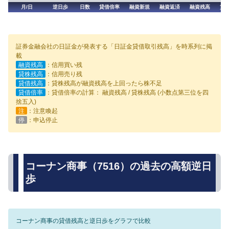
月/日
逆日歩
日数
貸借倍率
融資新規
融資返済
融資残高
貸
証券金融会社の日証金が発表する「日証金貸借取引残高」を時系列に掲
載
融資残高
：信用買い残
貸株残高
：信用売り残
貸借残高
：貸株残高が融資残高を上回ったら株不足
貸借倍率
：貸借倍率の計算： 融資残高 / 貸株残高 (小数点第三位を四
捨五入)
注
：注意喚起
停
：申込停止
コーナン商事（7516）の過去の高額逆日
歩
コーナン商事の貸借残高と逆日歩をグラフで比較