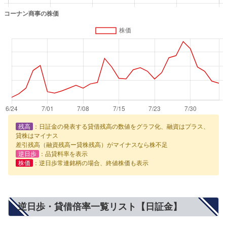
残高
：日証金の発表する貸借残高の数値をグラフ化、融資はプラス、
貸株はマイナス
差引残高（融資残高ー貸株残高）がマイナスなら株不足
逆日歩
：品貸料率を表示
株価
：逆日歩常連銘柄の場合、終値株価も表示
逆日歩・貸借倍率一覧リスト【日証金】