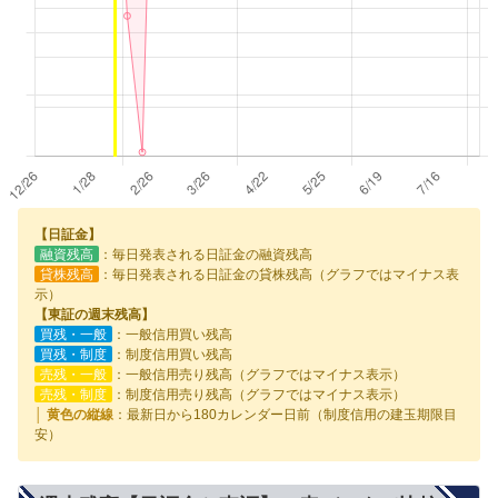
【日証金】
融資残高
：毎日発表される日証金の融資残高
貸株残高
：毎日発表される日証金の貸株残高（グラフではマイナス表
示）
【東証の週末残高】
買残・一般
：一般信用買い残高
買残・制度
：制度信用買い残高
売残・一般
：一般信用売り残高（グラフではマイナス表示）
売残・制度
：制度信用売り残高（グラフではマイナス表示）
│ 黄色の縦線
：最新日から180カレンダー日前（制度信用の建玉期限目
安）