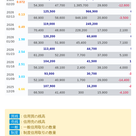
0.072
02/20
54,300
47,700
1,385,700
29,600
-12,600
125,500
966,900
6,5
2026
0.13
02/13
66,900
58,600
946,100
20,800
-3,500
119,000
245,200
-1,2
2026
0.49
02/06
70,400
48,600
228,200
17,000
2,100
120,200
60,600
6,8
2026
1.98
01/30
68,300
51,900
45,400
15,200
7,100
113,400
44,700
9,2
2026
2.54
01/23
61,200
52,200
7,700
37,000
5,100
104,200
41,500
11,
2026
2.51
01/16
56,100
48,100
2,400
39,100
4,000
93,000
30,700
-14,
2026
3.03
01/09
52,100
40,900
1,700
29,000
-14,400
107,900
16,200
-29,
2025
6.66
12/26
66,500
41,400
300
15,900
-4,100
買残
：信用買の残高
売残
：信用売の残高
一般
：一般信用取引の数量
制度
：制度信用取引の数量