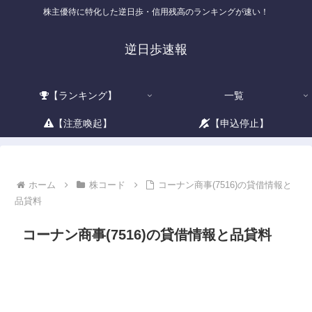
株主優待に特化した逆日歩・信用残高のランキングが速い！
逆日歩速報
【ランキング】
一覧
【注意喚起】
【申込停止】
ホーム
株コード
コーナン商事(7516)の貸借情報と
品貸料
コーナン商事(7516)の貸借情報と品貸料