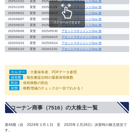
2025/12/22
変更
2025/12/15
アセットマネジメントOne 他
2025/12/05
変更
2025/11/28
アセットマネジメントOne 他
2025/09/22
変更
2025/09/15
アセットマネジメントOne 他
2025/08/07
変更
2025/07/31
アセットマネジメントOne 他
スクロールできます
2025/06/20
変更
2025/06/13
アセットマネジメントOne 他
2025/06/06
変更
2025/05/30
アセットマネジメントOne 他
2025/04/22
変更
2025/04/15
アセットマネジメントOne 他
2025/03/24
変更
2025/03/14
アセットマネジメントOne 他
2025/01/10
変更
2024/12/31
アセットマネジメントOne 他
ホルダー
：大量保有者、PDFデータ参照
保有数
：報告書提出時の最新保有株数
割合
：保有株数の割合
状態
：株数増減のチェックが一目でわかる！
コーナン商事（7516）の大株主一覧
第48期（自 2024年３月１日 至 2025年２月28日）決算時の株主状況で
す。