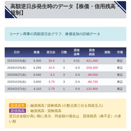
高額逆日歩発生時のデータ【株価・信用残高・
規制】
コーナン商事の高額逆日歩グラフ、株価追加の詳細データ
貸借
貸借
日付
株価
逆日歩
日数
規制
市場
倍率
残高
2023/2/24(金)
3,300
26.4
1
0.01
-421,400
東証
2026/2/25(水)
4,295
10.5
3
0.0
-209,300
東証
2025/8/27(水)
4,040
4.2
3
0.0
-69,500
東証
2025/2/26(水)
3,600
3.75
3
0.0
-89,700
東証
2024/2/27(火)
4,110
2.75
1
0.0
-132,900
東証
貸借倍率
： 融資残高 / 貸株残高 (小数点第三位を四捨五入)
貸借残高
： 融資残高 - 貸株残高
逆日歩金額が高い順に表示、同金額の場合は、貸借残高（株不足）の多
い順