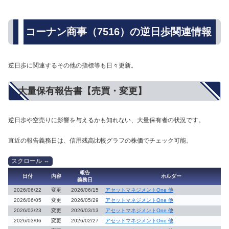
コーナン商事（7516）の逆日歩関連情報
逆日歩に関連するその他の指標等も日々更新。
大量保有報告書【売買・変更】
逆日歩や空売りに影響を与えるかも知れない、大量保有者の状況です。
直近の報告義務日は、信用残高比較グラフの株価でチェック可能。
報告
日付
内容
ホルダー
義務日
2026/06/22
変更
2026/06/15
アセットマネジメントOne 他
2026/06/05
変更
2026/05/29
アセットマネジメントOne 他
2026/03/23
変更
2026/03/13
アセットマネジメントOne 他
2026/03/06
変更
2026/02/27
アセットマネジメントOne 他