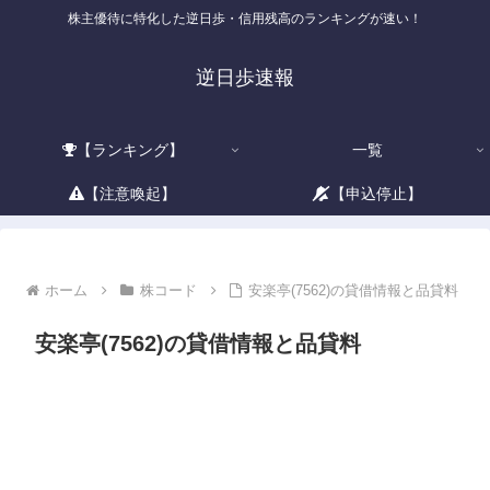
株主優待に特化した逆日歩・信用残高のランキングが速い！
逆日歩速報
【ランキング】
一覧
【注意喚起】
【申込停止】
ホーム
株コード
安楽亭(7562)の貸借情報と品貸料
安楽亭(7562)の貸借情報と品貸料