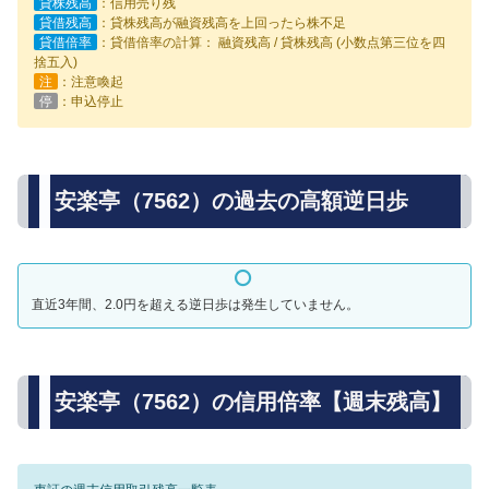
貸株残高
：信用売り残
貸借残高
：貸株残高が融資残高を上回ったら株不足
貸借倍率
：貸借倍率の計算： 融資残高 / 貸株残高 (小数点第三位を四
捨五入)
注
：注意喚起
停
：申込停止
安楽亭（7562）の過去の高額逆日歩
直近3年間、2.0円を超える逆日歩は発生していません。
安楽亭（7562）の信用倍率【週末残高】