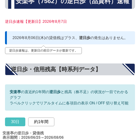
安楽亭（7562）の逆日歩（品貸料）速報
逆日歩速報【更新日】2026年8月7日
2026年8月06日(木)の貸借残はプラス、
逆日歩
の発生はありません。
逆日歩速報は、更新日の前日データが最新です。
逆日歩・信用残高【時系列データ】
安楽亭
の直近約1年間の
逆日歩
と残高（株不足）の状況が一目でわかる
グラフ
ラベルクリックでリアルタイムに各項目の表示 ON / OFF 切り替え可能
30日
約1年間