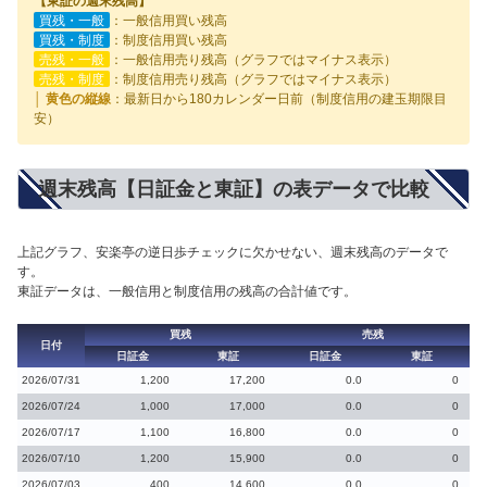
【東証の週末残高】
買残・一般
：一般信用買い残高
買残・制度
：制度信用買い残高
売残・一般
：一般信用売り残高（グラフではマイナス表示）
売残・制度
：制度信用売り残高（グラフではマイナス表示）
│ 黄色の縦線
：最新日から180カレンダー日前（制度信用の建玉期限目
安）
週末残高【日証金と東証】の表データで比較
上記グラフ、安楽亭の逆日歩チェックに欠かせない、週末残高のデータで
す。
東証データは、一般信用と制度信用の残高の合計値です。
買残
売残
日付
日証金
東証
日証金
東証
2026/07/31
1,200
17,200
0.0
0
2026/07/24
1,000
17,000
0.0
0
2026/07/17
1,100
16,800
0.0
0
2026/07/10
1,200
15,900
0.0
0
2026/07/03
400
14,600
0.0
0