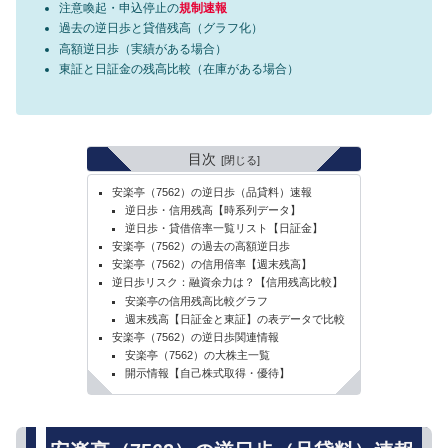
注意喚起・申込停止の
規制速報
過去の逆日歩と貸借残高（グラフ化）
高額逆日歩（実績がある場合）
東証と日証金の残高比較（在庫がある場合）
目次
安楽亭（7562）の逆日歩（品貸料）速報
逆日歩・信用残高【時系列データ】
逆日歩・貸借倍率一覧リスト【日証金】
安楽亭（7562）の過去の高額逆日歩
安楽亭（7562）の信用倍率【週末残高】
逆日歩リスク：融資余力は？【信用残高比較】
安楽亭の信用残高比較グラフ
週末残高【日証金と東証】の表データで比較
安楽亭（7562）の逆日歩関連情報
安楽亭（7562）の大株主一覧
開示情報【自己株式取得・優待】