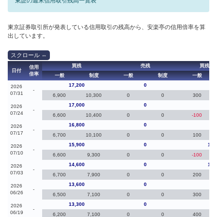
東証の週末信用取引残高一覧表
東京証券取引所が発表している信用取引の残高から、安楽亭の信用倍率を算
出しています。
買残
売残
買残（
信用
日付
倍率
一般
制度
一般
制度
一般
17,200
0
20
2026
-
07/31
6,900
10,300
0
0
300
17,000
0
20
2026
-
07/24
6,600
10,400
0
0
-100
16,800
0
90
2026
-
07/17
6,700
10,100
0
0
100
15,900
0
1,3
2026
-
07/10
6,600
9,300
0
0
-100
14,600
0
1,0
2026
-
07/03
6,700
7,900
0
0
200
13,600
0
30
2026
-
06/26
6,500
7,100
0
0
300
13,300
0
-40
2026
-
06/19
6,200
7,100
0
0
400