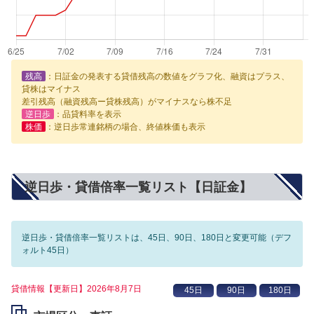
残高
：日証金の発表する貸借残高の数値をグラフ化、融資はプラス、
貸株はマイナス
差引残高（融資残高ー貸株残高）がマイナスなら株不足
逆日歩
：品貸料率を表示
株価
：逆日歩常連銘柄の場合、終値株価も表示
逆日歩・貸借倍率一覧リスト【日証金】
逆日歩・貸借倍率一覧リストは、45日、90日、180日と変更可能（デフ
ォルト45日）
貸借情報【更新日】2026年8月7日