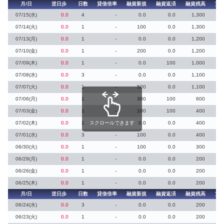
月/日
逆日歩
日数
貸借倍率
融資新規
融資返済
融資残高
貸
07/15(水)
0.0
4
-
0.0
0.0
1,300
07/14(火)
0.0
1
-
100
0.0
1,300
07/13(月)
0.0
1
-
0.0
0.0
1,200
07/10(金)
0.0
1
-
200
0.0
1,200
07/09(木)
0.0
1
-
0.0
100
1,000
07/08(水)
0.0
3
-
0.0
0.0
1,100
07/07(火)
0.0
1
-
500
0.0
1,100
07/06(月)
0.0
1
-
300
100
600
07/03(金)
0.0
1
-
100
100
400
07/02(木)
0.0
1
スクロールできます
-
0.0
0.0
400
07/01(水)
0.0
3
-
100
0.0
400
06/30(火)
0.0
1
-
100
0.0
300
06/29(月)
0.0
1
-
0.0
0.0
200
06/26(金)
0.0
1
-
0.0
0.0
200
06/25(木)
0.0
1
-
0.0
0.0
200
月/日
逆日歩
日数
貸借倍率
融資新規
融資返済
融資残高
貸
06/24(水)
0.0
3
-
0.0
0.0
200
06/23(火)
0.0
1
-
0.0
0.0
200