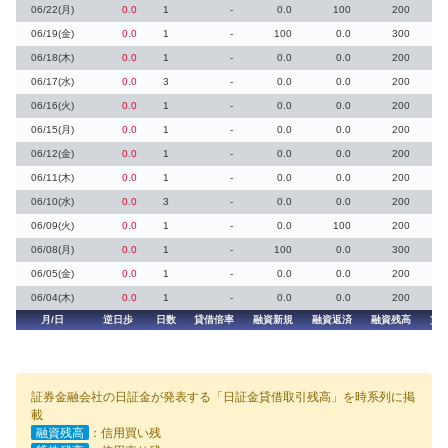
06/22(月)
0.0
1
-
0.0
100
200
06/19(金)
0.0
1
-
100
0.0
300
06/18(木)
0.0
1
-
0.0
0.0
200
06/17(水)
0.0
3
-
0.0
0.0
200
06/16(火)
0.0
1
-
0.0
0.0
200
06/15(月)
0.0
1
-
0.0
0.0
200
06/12(金)
0.0
1
-
0.0
0.0
200
06/11(木)
0.0
1
-
0.0
0.0
200
06/10(水)
0.0
3
-
0.0
0.0
200
06/09(火)
0.0
1
-
0.0
100
200
06/08(月)
0.0
1
-
100
0.0
300
06/05(金)
0.0
1
-
0.0
0.0
200
06/04(木)
0.0
1
-
0.0
0.0
200
月/日
逆日歩
日数
貸借倍率
融資新規
融資返済
融資残高
貸
証券金融会社の日証金が発表する「日証金貸借取引残高」を時系列に掲
載
融資残高
：信用買い残