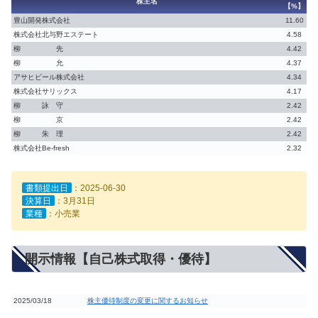
株主名
【%】
豊山開発株式会社
11.60
株式会社北与野エステート
4.58
柳 先
4.42
柳 允
4.37
アサヒビール株式会社
4.34
株式会社サリックス
4.17
柳 詠 守
2.42
柳 京
2.42
柳 朱 理
2.42
株式会社Be-fresh
2.32
書類提出日
：2025-06-30
決算日
：3月31日
業種
：小売業
開示情報【自己株式取得・優待】
2025/03/18
株主優待制度の変更に関するお知らせ