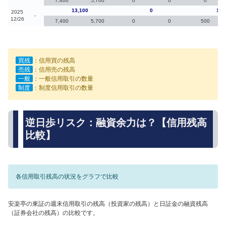
7,400
5,700
0
0
0
13,100
0
1,7
2025
-
12/26
7,400
5,700
0
0
500
買残
：信用買の残高
売残
：信用売の残高
一般
：一般信用取引の数量
制度
：制度信用取引の数量
逆日歩リスク：融資余力は？【信用残高
比較】
各信用取引残高の状況をグラフで比較
安楽亭の東証の週末信用取引の残高（投資家の残高）と日証金の融資残高
（証券会社の残高）の比較です。