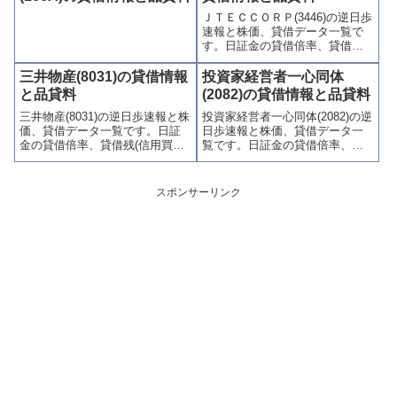
連情報を集計し、図解でわかり
り関連情報を集計し、図解でわ
ＪＴＥＣＣＯＲＰ(3446)の逆日歩
やすくまとめて掲載していま
かりやすくまとめて掲載してい
速報と株価、貸借データ一覧で
す。
ます。
す。日証金の貸借倍率、貸借残
(信用買残、信用売残)、品貸料
(逆日歩)、東証の週末残高、規制
三井物産(8031)の貸借情報
投資家経営者一心同体
(注意喚起・申込停止)など、空売
と品貸料
(2082)の貸借情報と品貸料
り関連情報を集計し、図解でわ
三井物産(8031)の逆日歩速報と株
投資家経営者一心同体(2082)の逆
かりやすくまとめて掲載してい
価、貸借データ一覧です。日証
日歩速報と株価、貸借データ一
ます。
金の貸借倍率、貸借残(信用買
覧です。日証金の貸借倍率、貸
残、信用売残)、品貸料(逆日
借残(信用買残、信用売残)、品貸
歩)、東証の週末残高、規制(注意
料(逆日歩)、東証の週末残高、規
喚起・申込停止)など、空売り関
制(注意喚起・申込停止)など、空
スポンサーリンク
連情報を集計し、図解でわかり
売り関連情報を集計し、図解で
やすくまとめて掲載していま
わかりやすくまとめて掲載して
す。
います。