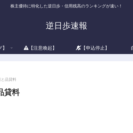
株主優待に特化した逆日歩・信用残高のランキングが速い！
逆日歩速報
グ】
【注意喚起】
【申込停止】
情報と品貸料
品貸料