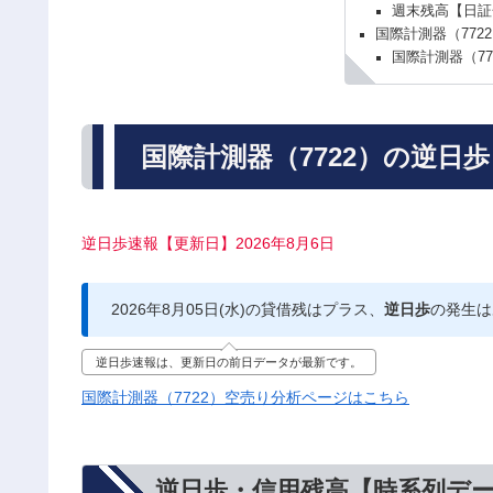
週末残高【日証
国際計測器（772
国際計測器（7
国際計測器（7722）の逆日
逆日歩速報【更新日】2026年8月6日
2026年8月05日(水)の貸借残はプラス、
逆日歩
の発生は
逆日歩速報は、更新日の前日データが最新です。
国際計測器（7722）空売り分析ページはこちら
逆日歩・信用残高【時系列デ