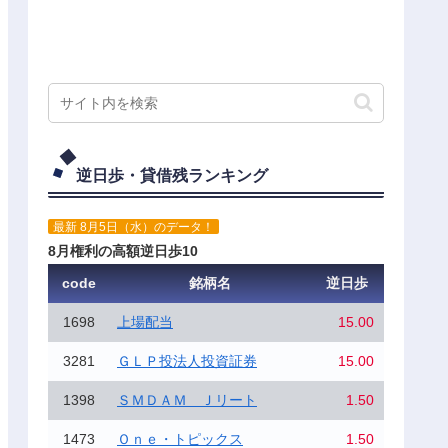
逆日歩・貸借残ランキング
最新 8月5日（水）のデータ！
8月権利の高額逆日歩10
code
銘柄名
逆日歩
1698
上場配当
15.00
3281
ＧＬＰ投法人投資証券
15.00
1398
ＳＭＤＡＭ Ｊリート
1.50
1473
Ｏｎｅ・トピックス
1.50