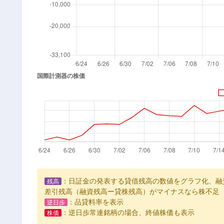
：日証金の発表する貸借残高の数値をグラフ化、融
残高
差引残高（融資残高ー貸株残高）がマイナスなら株不足
：品貸料率を表示
逆日歩
：逆日歩常連銘柄の場合、終値株価も表示
株価