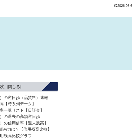
2026.08.6
次
22）の逆日歩（品貸料）速報
高【時系列データ】
率一覧リスト【日証金】
2）の過去の高額逆日歩
22）の信用倍率【週末残高】
資余力は？【信用残高比較】
用残高比較グラフ