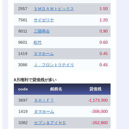
2557
ＳＭＤＡＭトピックス
1.50
7581
サイゼリヤ
1.20
8011
三陽商会
0.90
9601
松竹
0.60
1419
タマホーム
0.45
3086
Ｊ．フロントリテイリ
0.45
8月権利で貸借残が多い
code
銘柄名
貸借残
3697
ＳＨＩＦＴ
-1,173,300
1419
タマホーム
-306,000
3382
セブン＆アイＨＤ
-262,800