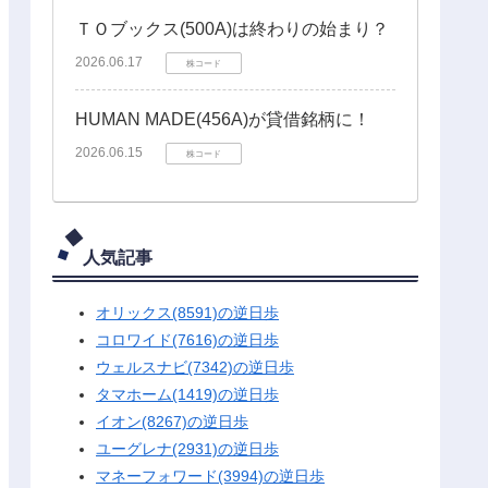
ＴＯブックス(500A)は終わりの始まり？
2026.06.17
株コード
HUMAN MADE(456A)が貸借銘柄に！
2026.06.15
株コード
人気記事
オリックス(8591)の逆日歩
コロワイド(7616)の逆日歩
ウェルスナビ(7342)の逆日歩
タマホーム(1419)の逆日歩
イオン(8267)の逆日歩
ユーグレナ(2931)の逆日歩
マネーフォワード(3994)の逆日歩