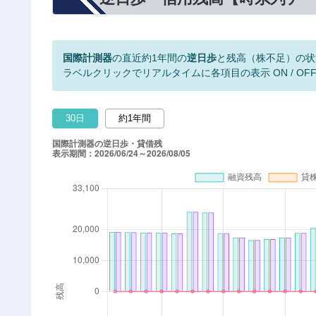
国際計測器
の直近約1年間の
逆日歩
と残高（株不足）の状
ラベルクリックでリアルタイムに各項目の表示 ON / OF
30日
約1年間