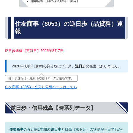
開示情報【自己株式取得・優待】
住友商事（8053）の逆日歩（品貸料）速
報
逆日歩速報【更新日】2026年8月7日
2026年8月06日(木)の貸借残はプラス、
逆日歩
の発生はありません。
逆日歩速報は、更新日の前日データが最新です。
住友商事（8053）空売り分析ページはこちら
逆日歩・信用残高【時系列データ】
住友商事
の直近約1年間の
逆日歩
と残高（株不足）の状況が一目でわか