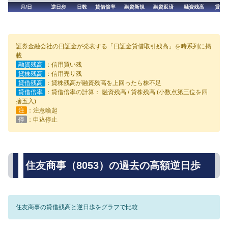
月/日
逆日歩
日数
貸借倍率
融資新規
融資返済
融資残高
貸株
証券金融会社の日証金が発表する「日証金貸借取引残高」を時系列に掲
載
融資残高
：信用買い残
貸株残高
：信用売り残
貸借残高
：貸株残高が融資残高を上回ったら株不足
貸借倍率
：貸借倍率の計算： 融資残高 / 貸株残高 (小数点第三位を四
捨五入)
注
：注意喚起
停
：申込停止
住友商事（8053）の過去の高額逆日歩
住友商事の貸借残高と逆日歩をグラフで比較