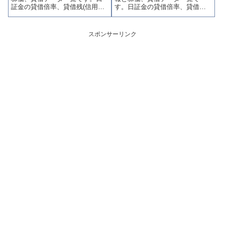
証金の貸借倍率、貸借残(信用買
す。日証金の貸借倍率、貸借残
残、信用売残)、品貸料(逆日
(信用買残、信用売残)、品貸料
歩)、東証の週末残高、規制(注意
(逆日歩)、東証の週末残高、規制
喚起・申込停止)など、空売り関
(注意喚起・申込停止)など、空売
スポンサーリンク
連情報を集計し、図解でわかり
り関連情報を集計し、図解でわ
やすくまとめて掲載していま
かりやすくまとめて掲載してい
す。
ます。