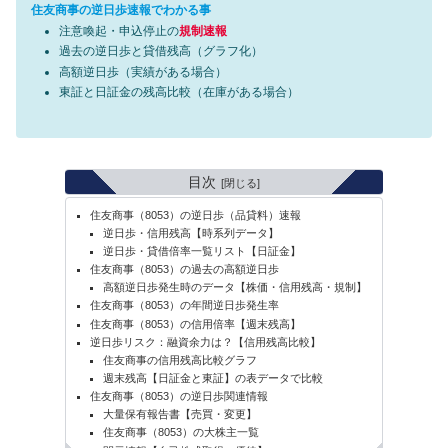
住友商事の逆日歩速報でわかる事
注意喚起・申込停止の
規制速報
過去の逆日歩と貸借残高（グラフ化）
高額逆日歩（実績がある場合）
東証と日証金の残高比較（在庫がある場合）
目次
住友商事（8053）の逆日歩（品貸料）速報
逆日歩・信用残高【時系列データ】
逆日歩・貸借倍率一覧リスト【日証金】
住友商事（8053）の過去の高額逆日歩
高額逆日歩発生時のデータ【株価・信用残高・規制】
住友商事（8053）の年間逆日歩発生率
住友商事（8053）の信用倍率【週末残高】
逆日歩リスク：融資余力は？【信用残高比較】
住友商事の信用残高比較グラフ
週末残高【日証金と東証】の表データで比較
住友商事（8053）の逆日歩関連情報
大量保有報告書【売買・変更】
住友商事（8053）の大株主一覧