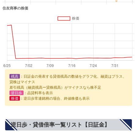
残高
：日証金の発表する貸借残高の数値をグラフ化、融資はプラス、
貸株はマイナス
差引残高（融資残高ー貸株残高）がマイナスなら株不足
逆日歩
：品貸料率を表示
株価
：逆日歩常連銘柄の場合、終値株価も表示
逆日歩・貸借倍率一覧リスト【日証金】