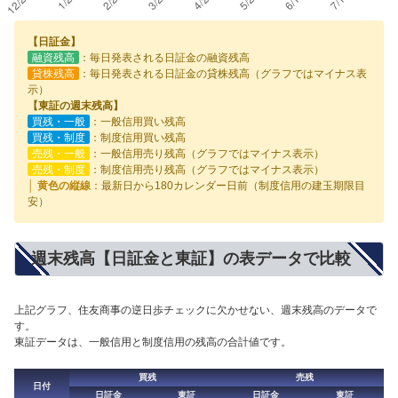
【日証金】
融資残高
：毎日発表される日証金の融資残高
貸株残高
：毎日発表される日証金の貸株残高（グラフではマイナス表
示）
【東証の週末残高】
買残・一般
：一般信用買い残高
買残・制度
：制度信用買い残高
売残・一般
：一般信用売り残高（グラフではマイナス表示）
売残・制度
：制度信用売り残高（グラフではマイナス表示）
│ 黄色の縦線
：最新日から180カレンダー日前（制度信用の建玉期限目
安）
週末残高【日証金と東証】の表データで比較
上記グラフ、住友商事の逆日歩チェックに欠かせない、週末残高のデータで
す。
東証データは、一般信用と制度信用の残高の合計値です。
買残
売残
日付
日証金
東証
日証金
東証