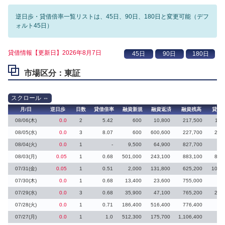
逆日歩・貸借倍率一覧リストは、45日、90日、180日と変更可能（デフ
ォルト45日）
貸借情報【更新日】2026年8月7日
市場区分：東証
月/日
逆日歩
日数
貸借倍率
融資新規
融資返済
融資残高
貸株
08/06(木)
0.0
2
5.42
600
10,800
217,500
11,
08/05(水)
0.0
3
8.07
600
600,600
227,700
28,
08/04(火)
0.0
1
-
9,500
64,900
827,700
08/03(月)
0.05
1
0.68
501,000
243,100
883,100
86,
07/31(金)
0.05
1
0.51
2,000
131,800
625,200
104,
07/30(木)
0.0
1
0.68
13,400
23,600
755,000
07/29(水)
0.0
3
0.68
35,900
47,100
765,200
20,
07/28(火)
0.0
1
0.71
186,400
516,400
776,400
07/27(月)
0.0
1
1.0
512,300
175,700
1,106,400
7,