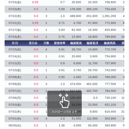
07/24(金)
0.05
0.7
35,600
20,200
769,800
27,
07/23(木)
0.0
1
0.69
178,300
485,100
754,400
27,
07/22(水)
0.0
3
1.0
489,900
201,600
1,061,200
41,
07/21(火)
0.05
1
0.71
4,700
67,600
772,900
86,
07/17(金)
0.0
1
0.83
82,300
16,300
835,800
50,
07/16(木)
0.0
1
0.76
15,900
18,800
769,800
167,
月/日
逆日歩
日数
貸借倍率
融資新規
融資返済
融資残高
貸株
07/15(水)
0.0
4
0.91
28,700
10,900
772,700
15,
07/14(火)
0.0
1
0.91
20,600
3,600
754,900
10,
07/13(月)
0.0
1
0.9
6,600
11,700
737,900
8,
07/10(金)
0.0
1
0.91
3,700
26,700
743,000
12,
07/09(木)
0.0
1
0.95
2,400
13,900
766,000
34,
07/08(水)
0.0
3
1.0
474,000
481,000
777,500
26,
07/07(火)
0.0
1
1.0
517,100
462,700
784,500
54,
07/06(月)
0.0
1
1.0
109,000
0.0
730,100
110,
07/03(金)
0.0
1
1.0
28,200
23,500
621,100
11,
07/02(木)
0.0
1
スクロールできます
1.0
322,300
9,800
616,400
312,
07/01(水)
0.0
3
1.0
51,600
111,500
303,900
41,
06/30(火)
0.0
1
1.36
4,000
93,400
363,800
56,