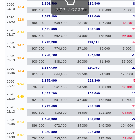
1,606,500
130,900
89,1
2026
12.3
04/10
スクロールできます
903,400
703,100
22,500
108,400
34,500
1,517,400
131,000
32,4
2026
11.6
04/03
868,900
648,500
23,700
107,300
-13,700
1,485,000
182,500
-227,
2026
8.14
03/27
882,600
602,400
24,000
158,500
-55,000
1,712,200
116,100
-56,
2026
14.7
03/19
937,600
774,600
27,100
89,000
7,000
1,768,700
107,600
211,
2026
16.4
03/13
930,600
838,100
26,300
81,300
17,600
1,557,600
116,700
212,
2026
13.3
03/06
913,000
644,600
22,500
94,200
128,500
1,345,600
223,300
-57,
2026
6.03
02/27
784,500
561,100
34,500
188,800
-36,800
1,403,200
209,800
190,
2026
6.69
02/20
821,300
581,900
47,300
162,500
19,700
1,212,400
239,700
-356,
2026
5.06
02/13
801,600
410,800
46,600
193,100
-94,600
1,568,900
183,800
242,
2026
8.54
02/06
896,200
672,700
34,300
149,500
104,900
1,326,800
222,400
-81,
2026
5.97
01/30
791,300
535,500
45,200
177,200
-39,400