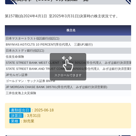
第157期(自2024年4月1日 至2025年3月31日)決算時の株主状況です。
株主名
日本マスタートラスト信託銀行(信託口)
BNYM AS AGT/CLTS 10 PERCENT(常任代理人 三菱UFJ銀行)
日本カストディ銀行(信託口)
住友生命保険
STATE STREET BANK WEST CLIENT - TREATY 505234(常任代理人 みずほ銀行決済営業部)
STATE STREET BANK AND TRUST COMPANY 505001(常任代理人 みずほ銀行決済営業部)
JPモルガン証券
スクロールできます
ゴールドマン・サックス証券 BNYM
JP MORGAN CHASE BANK 385781(常任代理人 みずほ銀行決済営業部)
三井住友海上火災保険
書類提出日
：2025-06-18
決算日
：3月31日
業種
：卸売業