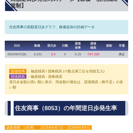
規制】
住友商事の高額逆日歩グラフ、株価追加の詳細データ
貸借
貸借
日付
株価
逆日歩
日数
規制
市場
倍率
残高
2023/9/27(水)
3,151
3.0
3
0.15
-797,200
東証
貸借倍率
： 融資残高 / 貸株残高 (小数点第三位を四捨五入)
貸借残高
： 融資残高 - 貸株残高
逆日歩金額が高い順に表示、同金額の場合は、貸借残高（株不足）の多
い順
住友商事（8053）の年間逆日歩発生率
調査期間（1年間）：2025年8月7日～2026年8月6日