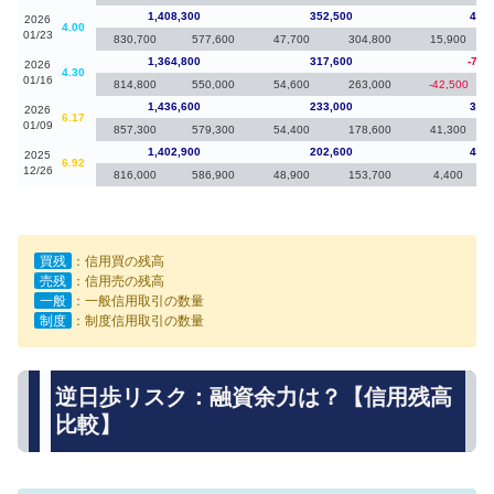
1,408,300
352,500
43,5
2026
4.00
01/23
830,700
577,600
47,700
304,800
15,900
1,364,800
317,600
-71,
2026
4.30
01/16
814,800
550,000
54,600
263,000
-42,500
1,436,600
233,000
33,7
2026
6.17
01/09
857,300
579,300
54,400
178,600
41,300
1,402,900
202,600
49,7
2025
6.92
12/26
816,000
586,900
48,900
153,700
4,400
買残
：信用買の残高
売残
：信用売の残高
一般
：一般信用取引の数量
制度
：制度信用取引の数量
逆日歩リスク：融資余力は？【信用残高
比較】