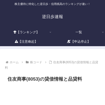
株主優待に特化した逆日歩・信用残高のランキングが速い！
逆日歩速報
【ランキング】
一覧
【注意喚起】
【申込停止】
ホーム
株コード
住友商事(8053)の貸借情報と品貸
料
住友商事(8053)の貸借情報と品貸料