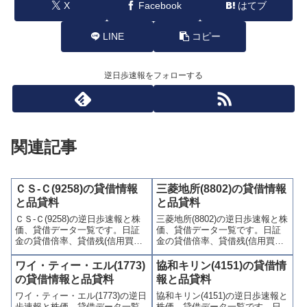
X
Facebook
はてブ
LINE
コピー
逆日歩速報をフォローする
関連記事
ＣＳ-Ｃ(9258)の貸借情報
三菱地所(8802)の貸借情報
と品貸料
と品貸料
ＣＳ-Ｃ(9258)の逆日歩速報と株
三菱地所(8802)の逆日歩速報と株
価、貸借データ一覧です。日証
価、貸借データ一覧です。日証
金の貸借倍率、貸借残(信用買
金の貸借倍率、貸借残(信用買
残、信用売残)、品貸料(逆日
残、信用売残)、品貸料(逆日
歩)、東証の週末残高、規制(注意
歩)、東証の週末残高、規制(注意
ワイ・ティー・エル(1773)
協和キリン(4151)の貸借情
喚起・申込停止)など、空売り関
喚起・申込停止)など、空売り関
の貸借情報と品貸料
報と品貸料
連情報を集計し、図解でわかり
連情報を集計し、図解でわかり
ワイ・ティー・エル(1773)の逆日
協和キリン(4151)の逆日歩速報と
やすくまとめて掲載していま
やすくまとめて掲載していま
歩速報と株価、貸借データ一覧
株価、貸借データ一覧です。日
す。
す。