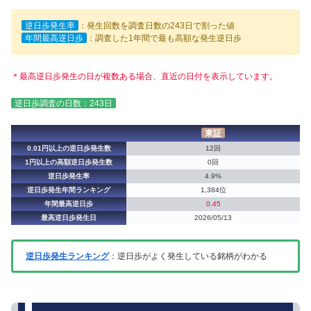
逆日歩発生率
：発生回数を調査日数の243日で割った値
年間最高逆日歩
：調査した1年間で最も高額な発生逆日歩
＊最高逆日歩発生の日が複数ある場合、直近の日付を表示しています。
逆日歩調査の日数：243日
東証
0.01円以上の逆日歩発生数
12回
1円以上の高額逆日歩発生数
0回
逆日歩発生率
4.9%
逆日歩発生年間ランキング
1,384位
年間最高逆日歩
0.45
最高逆日歩発生日
2026/05/13
逆日歩発生ランキング
：逆日歩がよく発生している銘柄がわかる