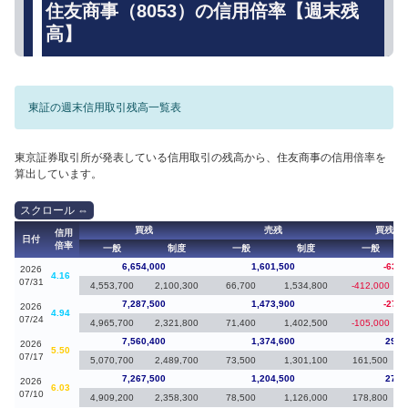
住友商事（8053）の信用倍率【週末残
高】
東証の週末信用取引残高一覧表
東京証券取引所が発表している信用取引の残高から、住友商事の信用倍率を
算出しています。
買残
売残
買残（
信用
日付
倍率
一般
制度
一般
制度
一般
6,654,000
1,601,500
-633,
2026
4.16
07/31
4,553,700
2,100,300
66,700
1,534,800
-412,000
7,287,500
1,473,900
-272,
2026
4.94
07/24
4,965,700
2,321,800
71,400
1,402,500
-105,000
7,560,400
1,374,600
292,
2026
5.50
07/17
5,070,700
2,489,700
73,500
1,301,100
161,500
7,267,500
1,204,500
279,
2026
6.03
07/10
4,909,200
2,358,300
78,500
1,126,000
178,800