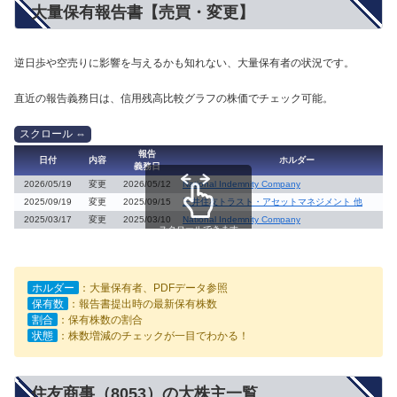
大量保有報告書【売買・変更】
逆日歩や空売りに影響を与えるかも知れない、大量保有者の状況です。
直近の報告義務日は、信用残高比較グラフの株価でチェック可能。
報告
日付
内容
ホルダー
義務日
2026/05/19
変更
2026/05/12
National Indemnity Company
2025/09/19
変更
2025/09/15
三井住友トラスト・アセットマネジメント 他
2025/03/17
変更
2025/03/10
National Indemnity Company
スクロールできます
ホルダー
：大量保有者、PDFデータ参照
保有数
：報告書提出時の最新保有株数
割合
：保有株数の割合
状態
：株数増減のチェックが一目でわかる！
住友商事（8053）の大株主一覧