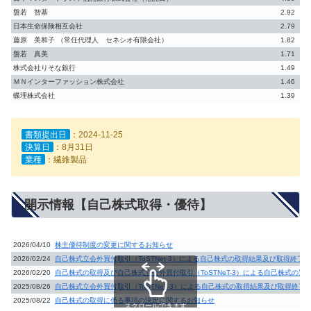
盤若 智基
2.92
日本生命保険相互会社
2.79
藤原 美和子 （常任代理人 セネシオ有限会社）
1.82
盤若 真美
1.71
株式会社りそな銀行
1.49
ＭＮインターファッション株式会社
1.46
蝶理株式会社
1.39
書類提出日
：2024-11-25
決算日
：8月31日
業種
：繊維製品
開示情報【自己株式取得・優待】
2026/04/10
株主優待制度の変更に関するお知らせ
2026/02/24
自己株式立会外買付取引（ToSTNet-3）による自己株式の取得結果及び取得終了
2026/02/20
自己株式の取得及び自己株式立会外買付取引（ToSTNeT-3）による自己株式の買
2025/08/26
自己株式立会外買付取引（ToSTNeT-3）による自己株式の取得結果及び取得終了
2025/08/22
自己株式の取得に係る事項の決定に関するお知らせ
スクロールできます