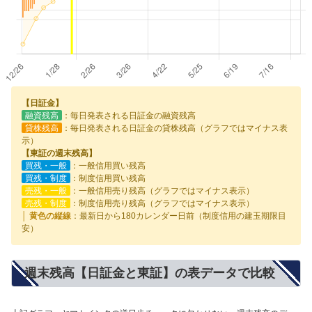
【日証金】
融資残高
：毎日発表される日証金の融資残高
貸株残高
：毎日発表される日証金の貸株残高（グラフではマイナス表
示）
【東証の週末残高】
買残・一般
：一般信用買い残高
買残・制度
：制度信用買い残高
売残・一般
：一般信用売り残高（グラフではマイナス表示）
売残・制度
：制度信用売り残高（グラフではマイナス表示）
│ 黄色の縦線
：最新日から180カレンダー日前（制度信用の建玉期限目
安）
週末残高【日証金と東証】の表データで比較