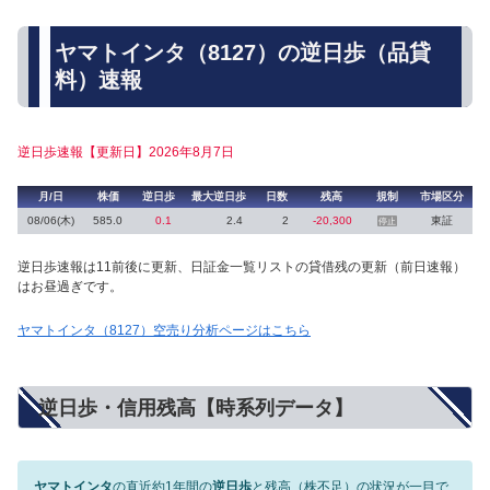
ヤマトインタ（8127）の逆日歩（品貸
料）速報
逆日歩速報【更新日】2026年8月7日
月/日
株価
逆日歩
最大逆日歩
日数
残高
規制
市場区分
08/06(木)
585.0
0.1
2.4
2
-20,300
東証
停止
逆日歩速報は11前後に更新、日証金一覧リストの貸借残の更新（前日速報）
はお昼過ぎです。
ヤマトインタ（8127）空売り分析ページはこちら
逆日歩・信用残高【時系列データ】
ヤマトインタ
の直近約1年間の
逆日歩
と残高（株不足）の状況が一目で