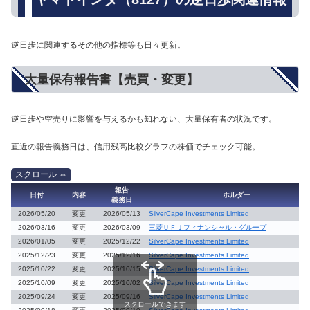
逆日歩に関連するその他の指標等も日々更新。
大量保有報告書【売買・変更】
逆日歩や空売りに影響を与えるかも知れない、大量保有者の状況です。
直近の報告義務日は、信用残高比較グラフの株価でチェック可能。
報告
日付
内容
ホルダー
義務日
2026/05/20
変更
2026/05/13
SilverCape Investments Limited
2026/03/16
変更
2026/03/09
三菱ＵＦＪフィナンシャル・グループ
2026/01/05
変更
2025/12/22
SilverCape Investments Limited
2025/12/23
変更
2025/12/16
SilverCape Investments Limited
2025/10/22
変更
2025/10/15
SilverCape Investments Limited
2025/10/09
変更
2025/10/02
SilverCape Investments Limited
2025/09/24
変更
2025/09/16
SilverCape Investments Limited
スクロールできます