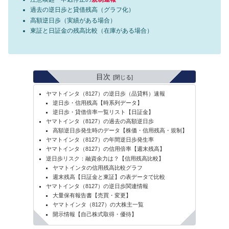
過去の逆日歩と貸借残高（グラフ化）
高額逆日歩（実績がある場合）
東証と日証金の残高比較（在庫がある場合）
目次
ヤマトインタ（8127）の逆日歩（品貸料）速報
逆日歩・信用残高【時系列データ】
逆日歩・貸借倍率一覧リスト【日証金】
ヤマトインタ（8127）の過去の高額逆日歩
高額逆日歩発生時のデータ【株価・信用残高・規制】
ヤマトインタ（8127）の年間逆日歩発生率
ヤマトインタ（8127）の信用倍率【週末残高】
逆日歩リスク：融資余力は？【信用残高比較】
ヤマトインタの信用残高比較グラフ
週末残高【日証金と東証】の表データで比較
ヤマトインタ（8127）の逆日歩関連情報
大量保有報告書【売買・変更】
ヤマトインタ（8127）の大株主一覧
開示情報【自己株式取得・優待】