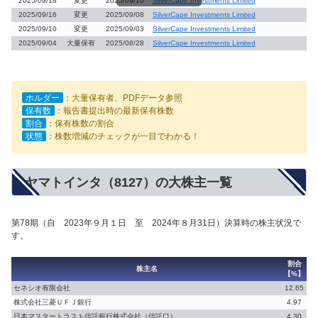
2025/09/18
変更
2025/09/10
SilverCape Investments Limited
2025/09/16
変更
2025/09/08
SilverCape Investments Limited
2025/09/10
変更
2025/09/03
SilverCape Investments Limited
2025/09/04
大量保有
2025/08/28
SilverCape Investments Limited
ホルダー
：大量保有者、PDFデータ参照
保有数
：報告書提出時の最新保有株数
割合
：保有株数の割合
状態
：株数増減のチェックが一目でわかる！
ヤマトインタ（8127）の大株主一覧
第78期（自 2023年９月１日 至 2024年８月31日）決算時の株主状況で
す。
割合
株主名
【%】
セネシオ有限会社
12.65
株式会社三菱ＵＦＪ銀行
4.97
日本マスタートラスト信託銀行株式会社（信託口）
4.30