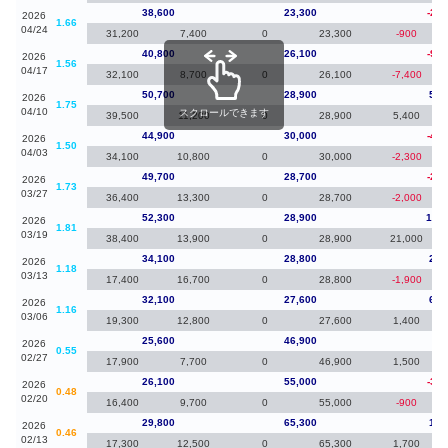
38,600
23,300
-2,2
2026
1.66
04/24
31,200
7,400
0
23,300
-900
40,800
26,100
-9,9
2026
1.56
04/17
32,100
8,700
0
26,100
-7,400
50,700
28,900
5,8
2026
1.75
04/10
スクロールできます
39,500
11,200
0
28,900
5,400
44,900
30,000
-4,8
2026
1.50
04/03
34,100
10,800
0
30,000
-2,300
49,700
28,700
-2,6
2026
1.73
03/27
36,400
13,300
0
28,700
-2,000
52,300
28,900
18,2
2026
1.81
03/19
38,400
13,900
0
28,900
21,000
34,100
28,800
2,0
2026
1.18
03/13
17,400
16,700
0
28,800
-1,900
32,100
27,600
6,5
2026
1.16
03/06
19,300
12,800
0
27,600
1,400
25,600
46,900
-50
2026
0.55
02/27
17,900
7,700
0
46,900
1,500
26,100
55,000
-3,7
2026
0.48
02/20
16,400
9,700
0
55,000
-900
29,800
65,300
1,1
2026
0.46
02/13
17,300
12,500
0
65,300
1,700