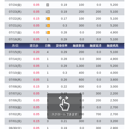
07/24(金)
0.05
0.19
100
0.0
5,200
停
07/23(木)
0.05
1
0.19
200
200
5,100
停
07/22(水)
0.15
3
0.17
100
200
5,100
12
注
07/21(火)
0.05
1
0.3
300
0.0
5,200
注
07/17(金)
0.05
1
0.28
0.0
200
4,900
注
07/16(木)
0.05
1
0.29
0.0
0.0
5,100
月/日
逆日歩
日数
貸借倍率
融資新規
融資返済
融資残高
貸
07/15(水)
0.20
4
0.29
200
0.0
5,100
07/14(火)
0.05
1
0.28
0.0
300
4,900
07/13(月)
0.05
1
0.29
1,300
100
5,200
5
07/10(金)
0.05
1
0.3
400
0.0
4,000
07/09(木)
0.05
1
0.26
600
0.0
3,600
07/08(水)
0.15
3
0.22
800
0.0
3,000
07/07(火)
0.05
1
0.15
0.0
300
2,200
07/06(月)
0.05
1
0.17
0.0
200
2,500
07/03(金)
0.05
1
0.19
0.0
0.0
2,700
07/02(木)
0.05
1
スクロールできます
0.18
200
700
2,700
07/01(水)
0.15
3
0.21
300
0.0
3,200
06/30(火)
0.05
1
0.19
0.0
300
2,900