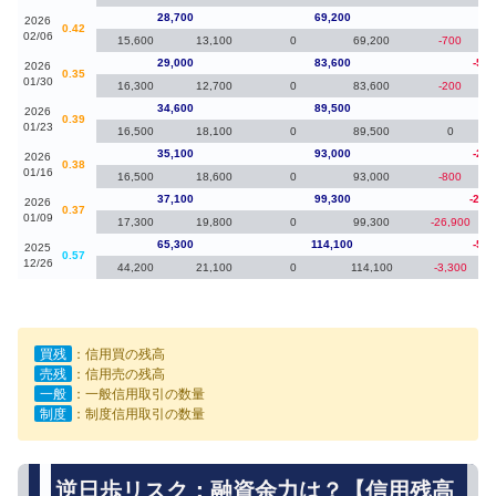
28,700
69,200
-30
2026
0.42
02/06
15,600
13,100
0
69,200
-700
29,000
83,600
-5,6
2026
0.35
01/30
16,300
12,700
0
83,600
-200
34,600
89,500
-50
2026
0.39
01/23
16,500
18,100
0
89,500
0
35,100
93,000
-2,0
2026
0.38
01/16
16,500
18,600
0
93,000
-800
37,100
99,300
-28,
2026
0.37
01/09
17,300
19,800
0
99,300
-26,900
65,300
114,100
-5,3
2025
0.57
12/26
44,200
21,100
0
114,100
-3,300
買残
：信用買の残高
売残
：信用売の残高
一般
：一般信用取引の数量
制度
：制度信用取引の数量
逆日歩リスク：融資余力は？【信用残高