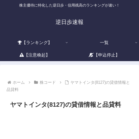
株主優待に特化した逆日歩・信用残高のランキングが速い！
逆日歩速報
【ランキング】
一覧
【注意喚起】
【申込停止】
ホーム
株コード
ヤマトインタ(8127)の貸借情報と
品貸料
ヤマトインタ(8127)の貸借情報と品貸料