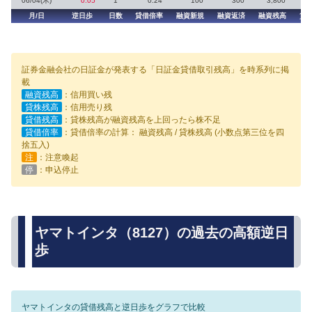
06/04(木)
0.05
1
0.24
100
300
3,800
月/日
逆日歩
日数
貸借倍率
融資新規
融資返済
融資残高
貸
証券金融会社の日証金が発表する「日証金貸借取引残高」を時系列に掲
載
融資残高
：信用買い残
貸株残高
：信用売り残
貸借残高
：貸株残高が融資残高を上回ったら株不足
貸借倍率
：貸借倍率の計算： 融資残高 / 貸株残高 (小数点第三位を四
捨五入)
注
：注意喚起
停
：申込停止
ヤマトインタ（8127）の過去の高額逆日
歩
ヤマトインタの貸借残高と逆日歩をグラフで比較