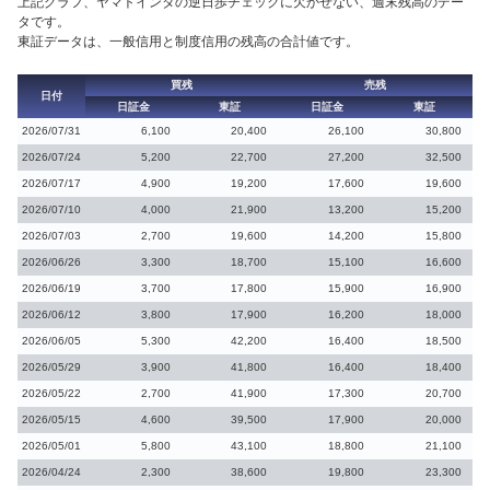
上記グラフ、ヤマトインタの逆日歩チェックに欠かせない、週末残高のデー
タです。
東証データは、一般信用と制度信用の残高の合計値です。
買残
売残
日付
日証金
東証
日証金
東証
2026/07/31
6,100
20,400
26,100
30,800
2026/07/24
5,200
22,700
27,200
32,500
2026/07/17
4,900
19,200
17,600
19,600
2026/07/10
4,000
21,900
13,200
15,200
2026/07/03
2,700
19,600
14,200
15,800
2026/06/26
3,300
18,700
15,100
16,600
2026/06/19
3,700
17,800
15,900
16,900
2026/06/12
3,800
17,900
16,200
18,000
2026/06/05
5,300
42,200
16,400
18,500
2026/05/29
3,900
41,800
16,400
18,400
2026/05/22
2,700
41,900
17,300
20,700
2026/05/15
4,600
39,500
17,900
20,000
2026/05/01
5,800
43,100
18,800
21,100
2026/04/24
2,300
38,600
19,800
23,300