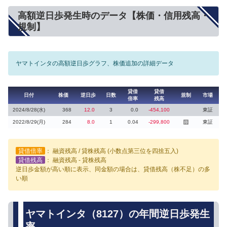
高額逆日歩発生時のデータ【株価・信用残高・
規制】
ヤマトインタの高額逆日歩グラフ、株価追加の詳細データ
貸借
貸借
日付
株価
逆日歩
日数
規制
市場
倍率
残高
2024/8/28(水)
368
12.0
3
0.0
-454,100
東証
2022/8/29(月)
284
8.0
1
0.04
-299,800
東証
停
貸借倍率
： 融資残高 / 貸株残高 (小数点第三位を四捨五入)
貸借残高
： 融資残高 - 貸株残高
逆日歩金額が高い順に表示、同金額の場合は、貸借残高（株不足）の多
い順
ヤマトインタ（8127）の年間逆日歩発生
率