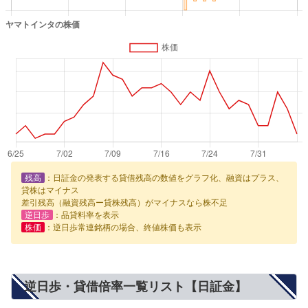
残高
：日証金の発表する貸借残高の数値をグラフ化、融資はプラス、
貸株はマイナス
差引残高（融資残高ー貸株残高）がマイナスなら株不足
逆日歩
：品貸料率を表示
株価
：逆日歩常連銘柄の場合、終値株価も表示
逆日歩・貸借倍率一覧リスト【日証金】