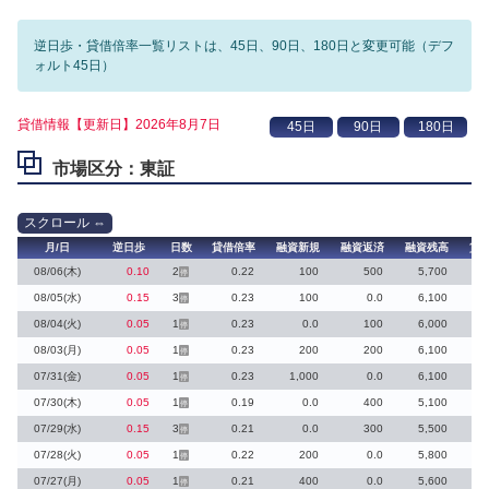
逆日歩・貸借倍率一覧リストは、45日、90日、180日と変更可能（デフ
ォルト45日）
貸借情報【更新日】2026年8月7日
市場区分：東証
月/日
逆日歩
日数
貸借倍率
融資新規
融資返済
融資残高
貸
08/06(木)
0.10
2
0.22
100
500
5,700
停
08/05(水)
0.15
3
0.23
100
0.0
6,100
停
08/04(火)
0.05
1
0.23
0.0
100
6,000
停
08/03(月)
0.05
1
0.23
200
200
6,100
停
07/31(金)
0.05
1
0.23
1,000
0.0
6,100
停
07/30(木)
0.05
1
0.19
0.0
400
5,100
停
07/29(水)
0.15
3
0.21
0.0
300
5,500
停
07/28(火)
0.05
1
0.22
200
0.0
5,800
停
07/27(月)
0.05
1
0.21
400
0.0
5,600
停