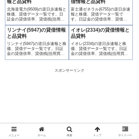
報と品貸料
借情報と品貸料
り関連情報を集計し、図解でわ
北海道電力(9509)の逆日歩速報と
富士通ゼネラル(6755)の逆日歩速
かりやすくまとめて掲載してい
株価、貸借データ一覧です。日
報と株価、貸借データ一覧で
ます。
証金の貸借倍率、貸借残(信用買
す。日証金の貸借倍率、貸借残
残、信用売残)、品貸料(逆日
(信用買残、信用売残)、品貸料
歩)、東証の週末残高、規制(注意
(逆日歩)、東証の週末残高、規制
リンナイ(5947)の貸借情報
イオレ(2334)の貸借情報と
喚起・申込停止)など、空売り関
(注意喚起・申込停止)など、空売
と品貸料
品貸料
連情報を集計し、図解でわかり
り関連情報を集計し、図解でわ
リンナイ(5947)の逆日歩速報と株
イオレ(2334)の逆日歩速報と株
やすくまとめて掲載していま
かりやすくまとめて掲載してい
価、貸借データ一覧です。日証
価、貸借データ一覧です。日証
す。
ます。
金の貸借倍率、貸借残(信用買
金の貸借倍率、貸借残(信用買
残、信用売残)、品貸料(逆日
残、信用売残)、品貸料(逆日
歩)、東証の週末残高、規制(注意
歩)、東証の週末残高、規制(注意
喚起・申込停止)など、空売り関
喚起・申込停止)など、空売り関
スポンサーリンク
連情報を集計し、図解でわかり
連情報を集計し、図解でわかり
やすくまとめて掲載していま
やすくまとめて掲載していま
す。
す。
メニュー
ホーム
検索
トップ
サイドバー