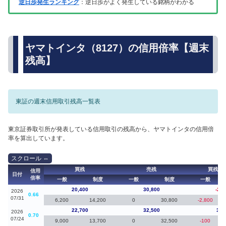
逆日歩発生ランキング
：逆日歩がよく発生している銘柄がわかる
ヤマトインタ（8127）の信用倍率【週末
残高】
東証の週末信用取引残高一覧表
東京証券取引所が発表している信用取引の残高から、ヤマトインタの信用倍
率を算出しています。
買残
売残
買残（
信用
日付
倍率
一般
制度
一般
制度
一般
20,400
30,800
-2,3
2026
0.66
07/31
6,200
14,200
0
30,800
-2,800
22,700
32,500
3,5
2026
0.70
07/24
9,000
13,700
0
32,500
-100