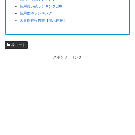
信用買い残ランキング100
信用倍率ランキング
大量保有報告書【開示速報】
株コード
スポンサーリンク