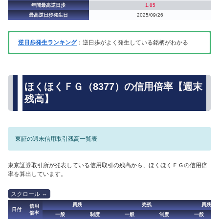
年間最高逆日歩
1.85
最高逆日歩発生日
2025/09/26
逆日歩発生ランキング
：逆日歩がよく発生している銘柄がわかる
ほくほくＦＧ（8377）の信用倍率【週末
残高】
東証の週末信用取引残高一覧表
東京証券取引所が発表している信用取引の残高から、ほくほくＦＧの信用倍
率を算出しています。
買残
売残
買残（
信用
日付
倍率
一般
制度
一般
制度
一般