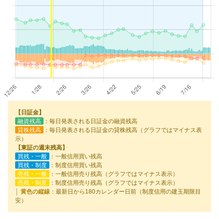
【日証金】
融資残高
：毎日発表される日証金の融資残高
貸株残高
：毎日発表される日証金の貸株残高（グラフではマイナス表
示）
【東証の週末残高】
買残・一般
：一般信用買い残高
買残・制度
：制度信用買い残高
売残・一般
：一般信用売り残高（グラフではマイナス表示）
売残・制度
：制度信用売り残高（グラフではマイナス表示）
│ 黄色の縦線
：最新日から180カレンダー日前（制度信用の建玉期限目
安）