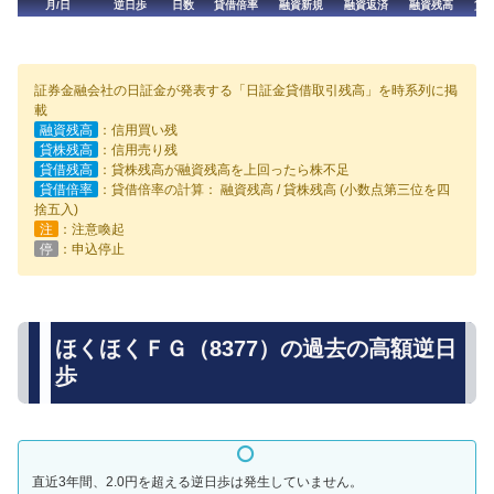
月/日
逆日歩
日数
貸借倍率
融資新規
融資返済
融資残高
貸
証券金融会社の日証金が発表する「日証金貸借取引残高」を時系列に掲
載
融資残高
：信用買い残
貸株残高
：信用売り残
貸借残高
：貸株残高が融資残高を上回ったら株不足
貸借倍率
：貸借倍率の計算： 融資残高 / 貸株残高 (小数点第三位を四
捨五入)
注
：注意喚起
停
：申込停止
ほくほくＦＧ（8377）の過去の高額逆日
歩
直近3年間、2.0円を超える逆日歩は発生していません。