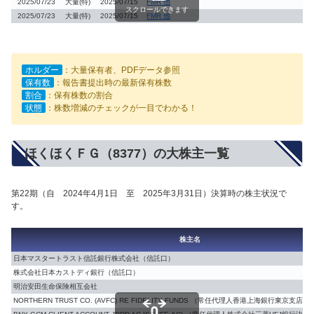
2025/07/23
大量(特)
2025/07/15
FMR 他
スクロールできます
2025/07/23
大量(特)
2025/07/15
FMR 他
ホルダー
：大量保有者、PDFデータ参照
保有数
：報告書提出時の最新保有株数
割合
：保有株数の割合
状態
：株数増減のチェックが一目でわかる！
ほくほくＦＧ（8377）の大株主一覧
第22期（自 2024年4月1日 至 2025年3月31日）決算時の株主状況で
す。
株主名
日本マスタートラスト信託銀行株式会社（信託口）
株式会社日本カストディ銀行（信託口）
明治安田生命保険相互会社
NORTHERN TRUST CO. (AVFC) RE FIDELITY FUNDS （常任代理人香港上海銀行東京