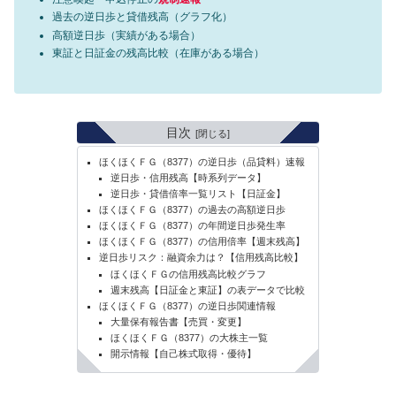
過去の逆日歩と貸借残高（グラフ化）
高額逆日歩（実績がある場合）
東証と日証金の残高比較（在庫がある場合）
目次
ほくほくＦＧ（8377）の逆日歩（品貸料）速報
逆日歩・信用残高【時系列データ】
逆日歩・貸借倍率一覧リスト【日証金】
ほくほくＦＧ（8377）の過去の高額逆日歩
ほくほくＦＧ（8377）の年間逆日歩発生率
ほくほくＦＧ（8377）の信用倍率【週末残高】
逆日歩リスク：融資余力は？【信用残高比較】
ほくほくＦＧの信用残高比較グラフ
週末残高【日証金と東証】の表データで比較
ほくほくＦＧ（8377）の逆日歩関連情報
大量保有報告書【売買・変更】
ほくほくＦＧ（8377）の大株主一覧
開示情報【自己株式取得・優待】