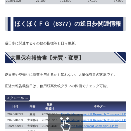
2025/12/26
27,100
794,600
27,100
87,000
ほくほくＦＧ（8377）の逆日歩関連情報
逆日歩に関連するその他の指標等も日々更新。
大量保有報告書【売買・変更】
逆日歩や空売りに影響を与えるかも知れない、大量保有者の状況です。
直近の報告義務日は、信用残高比較グラフの株価でチェック可能。
報告
日付
内容
ホルダー
義務日
2026/07/23
変更
2026/07/15
Fidelity Management & Research Company LLC 他
2026/06/09
大量(特)
2025/07/15
Fidelity Management & Research Company LLC 他
2026/05/11
大量(特)
2026/04/30
Wellington Management Company LLP 他