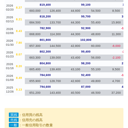
819,400
99,100
1,2
2026
8.27
02/20
693,000
126,400
44,600
54,500
8,500
818,200
99,700
35,3
2026
8.21
02/13
684,500
133,700
44,300
55,400
15,900
782,900
92,900
-18,
2026
8.43
02/06
668,600
114,300
44,300
48,600
11,300
801,800
102,800
-50
2026
7.80
01/30
657,300
144,500
42,800
60,000
-6,000
802,300
99,400
-2,5
2026
8.07
01/23
663,300
139,000
43,400
56,000
-2,100
804,800
98,200
20,2
2026
8.20
01/16
665,400
139,400
43,100
55,100
9,500
784,600
92,400
-10,
2026
8.49
01/09
655,900
128,700
42,600
49,800
4,700
794,600
87,000
44,6
2025
9.13
12/26
651,200
143,400
40,500
46,500
37,200
買残
：信用買の残高
売残
：信用売の残高
一般
：一般信用取引の数量