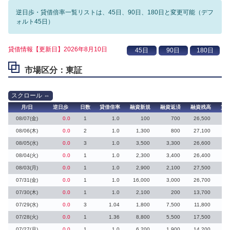
逆日歩・貸借倍率一覧リストは、45日、90日、180日と変更可能（デフ
ォルト45日）
貸借情報【更新日】2026年8月10日
市場区分：東証
月/日
逆日歩
日数
貸借倍率
融資新規
融資返済
融資残高
貸
08/07(金)
0.0
1
1.0
100
700
26,500
08/06(木)
0.0
2
1.0
1,300
800
27,100
1
08/05(水)
0.0
3
1.0
3,500
3,300
26,600
08/04(火)
0.0
1
1.0
2,300
3,400
26,400
08/03(月)
0.0
1
1.0
2,900
2,100
27,500
07/31(金)
0.0
1
1.0
16,000
3,000
26,700
13
07/30(木)
0.0
1
1.0
2,100
200
13,700
3
07/29(水)
0.0
3
1.04
1,800
7,500
11,800
07/28(火)
0.0
1
1.36
8,800
5,500
17,500
07/27(月)
0.0
1
1.0
6,200
1,900
14,200
4