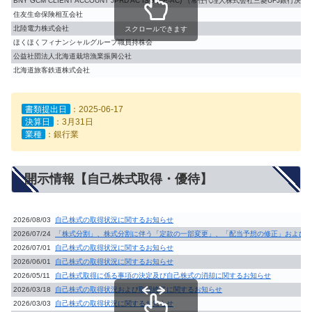
BNY GCM CLIENT ACCOUNT JPRD AC ISG (FE-AC) （常任代理人株式会社三菱UFJ銀行決
住友生命保険相互会社
北陸電力株式会社
スクロールできます
ほくほくフィナンシャルグループ職員持株会
公益社団法人北海道栽培漁業振興公社
北海道旅客鉄道株式会社
書類提出日
：2025-06-17
決算日
：3月31日
業種
：銀行業
開示情報【自己株式取得・優待】
2026/08/03
自己株式の取得状況に関するお知らせ
2026/07/24
「株式分割」、株式分割に伴う「定款の一部変更」、「配当予想の修正」および
2026/07/01
自己株式の取得状況に関するお知らせ
2026/06/01
自己株式の取得状況に関するお知らせ
2026/05/11
自己株式取得に係る事項の決定及び自己株式の消却に関するお知らせ
2026/03/18
自己株式の取得状況および取得終了に関するお知らせ
2026/03/03
自己株式の取得状況に関するお知らせ