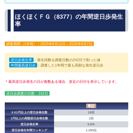
ほくほくＦＧ（8377）の年間逆日歩発生
率
調査期間（1年間）：2025年8月12日～2026年8月7日
逆日歩発生率
：発生回数を調査日数の242日で割った値
年間最高逆日歩
：調査した1年間で最も高額な発生逆日歩
＊最高逆日歩発生の日が複数ある場合、直近の日付を表示しています。
逆日歩調査の日数：242日
東証
0.01円以上の逆日歩発生数
16回
1円以上の高額逆日歩発生数
1回
逆日歩発生率
6.6%
逆日歩発生年間ランキング
1,293位