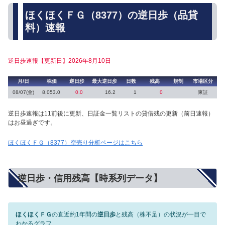
ほくほくＦＧ（8377）の逆日歩（品貸
料）速報
逆日歩速報【更新日】2026年8月10日
月/日
株価
逆日歩
最大逆日歩
日数
残高
規制
市場区分
08/07(金)
8,053.0
0.0
16.2
1
0
東証
逆日歩速報は11前後に更新、日証金一覧リストの貸借残の更新（前日速報）
はお昼過ぎです。
ほくほくＦＧ（8377）空売り分析ページはこちら
逆日歩・信用残高【時系列データ】
ほくほくＦＧ
の直近約1年間の
逆日歩
と残高（株不足）の状況が一目で
わかるグラフ