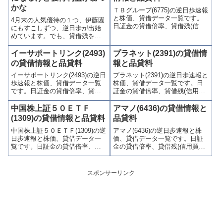
連情報を集計し、図解でわかり
連情報を集計し、図解でわかり
かな
ＴＢグループ(6775)の逆日歩速報
やすくまとめて掲載していま
やすくまとめて掲載していま
と株価、貸借データ一覧です。
す。
す。
4月末の人気優待の１つ、伊藤園
日証金の貸借倍率、貸借残(信用
にもすこしずつ、逆日歩が出始
買残、信用売残)、品貸料(逆日
めています。でも、貸借残を確
歩)、東証の週末残高、規制(注意
認するかぎり、買残と売残は拮
喚起・申込停止)など、空売り関
抗状態。しかも大型株なので、
イーサポートリンク(2493)
プラネット(2391)の貸借情
連情報を集計し、図解でわかり
例年通り、クロス取引しても優
の貸借情報と品貸料
報と品貸料
やすくまとめて掲載していま
待利益がでるかな？穴場は、議
す。
イーサポートリンク(2493)の逆日
プラネット(2391)の逆日歩速報と
決権がない、もう一つの伊藤園
歩速報と株価、貸借データ一覧
株価、貸借データ一覧です。日
銘柄なんだよね...
です。日証金の貸借倍率、貸借
証金の貸借倍率、貸借残(信用買
残(信用買残、信用売残)、品貸料
残、信用売残)、品貸料(逆日
(逆日歩)、東証の週末残高、規制
歩)、東証の週末残高、規制(注意
中国株上証５０ＥＴＦ
アマノ(6436)の貸借情報と
(注意喚起・申込停止)など、空売
喚起・申込停止)など、空売り関
(1309)の貸借情報と品貸料
品貸料
り関連情報を集計し、図解でわ
連情報を集計し、図解でわかり
中国株上証５０ＥＴＦ(1309)の逆
アマノ(6436)の逆日歩速報と株
かりやすくまとめて掲載してい
やすくまとめて掲載していま
日歩速報と株価、貸借データ一
価、貸借データ一覧です。日証
ます。
す。
覧です。日証金の貸借倍率、貸
金の貸借倍率、貸借残(信用買
借残(信用買残、信用売残)、品貸
残、信用売残)、品貸料(逆日
料(逆日歩)、東証の週末残高、規
歩)、東証の週末残高、規制(注意
制(注意喚起・申込停止)など、空
喚起・申込停止)など、空売り関
スポンサーリンク
売り関連情報を集計し、図解で
連情報を集計し、図解でわかり
わかりやすくまとめて掲載して
やすくまとめて掲載していま
います。
す。