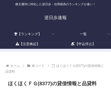
株主優待に特化した逆日歩・信用残高のランキングが速い！
逆日歩速報
【ランキング】
一覧
【注意喚起】
【申込停止】
ホーム
株コード
ほくほくＦＧ(8377)の貸借情報と
品貸料
ほくほくＦＧ(8377)の貸借情報と品貸料