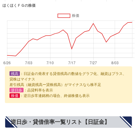
残高
：日証金の発表する貸借残高の数値をグラフ化、融資はプラス、
貸株はマイナス
差引残高（融資残高ー貸株残高）がマイナスなら株不足
逆日歩
：品貸料率を表示
株価
：逆日歩常連銘柄の場合、終値株価も表示
逆日歩・貸借倍率一覧リスト【日証金】