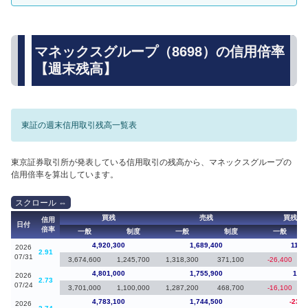
マネックスグループ（8698）の信用倍率
【週末残高】
東証の週末信用取引残高一覧表
東京証券取引所が発表している信用取引の残高から、マネックスグループの
信用倍率を算出しています。
買残
売残
買残（
信用
日付
倍率
一般
制度
一般
制度
一般
4,920,300
1,689,400
119,
2026
2.91
07/31
3,674,600
1,245,700
1,318,300
371,100
-26,400
4,801,000
1,755,900
17,9
2026
2.73
07/24
3,701,000
1,100,000
1,287,200
468,700
-16,100
4,783,100
1,744,500
-230,
2026