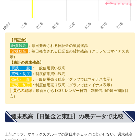
【日証金】
融資残高
：毎日発表される日証金の融資残高
貸株残高
：毎日発表される日証金の貸株残高（グラフではマイナス表
示）
【東証の週末残高】
買残・一般
：一般信用買い残高
買残・制度
：制度信用買い残高
売残・一般
：一般信用売り残高（グラフではマイナス表示）
売残・制度
：制度信用売り残高（グラフではマイナス表示）
│ 黄色の縦線
：最新日から180カレンダー日前（制度信用の建玉期限目
安）
週末残高【日証金と東証】の表データで比較
上記グラフ、マネックスグループの逆日歩チェックに欠かせない、週末残高