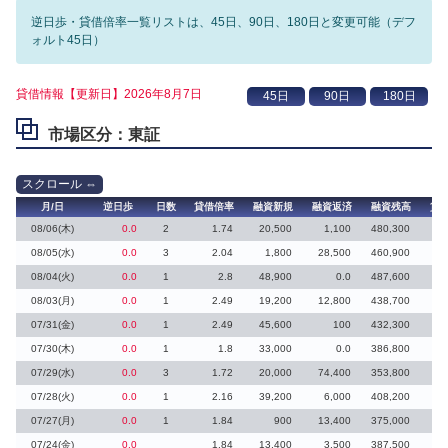
逆日歩・貸借倍率一覧リストは、45日、90日、180日と変更可能（デフ
ォルト45日）
貸借情報【更新日】2026年8月7日
市場区分：東証
月/日
逆日歩
日数
貸借倍率
融資新規
融資返済
融資残高
貸
08/06(木)
0.0
2
1.74
20,500
1,100
480,300
50
08/05(水)
0.0
3
2.04
1,800
28,500
460,900
51
08/04(火)
0.0
1
2.8
48,900
0.0
487,600
08/03(月)
0.0
1
2.49
19,200
12,800
438,700
4
07/31(金)
0.0
1
2.49
45,600
100
432,300
07/30(木)
0.0
1
1.8
33,000
0.0
386,800
9
07/29(水)
0.0
3
1.72
20,000
74,400
353,800
16
07/28(火)
0.0
1
2.16
39,200
6,000
408,200
07/27(月)
0.0
1
1.84
900
13,400
375,000
07/24(金)
0.0
1.84
13,400
3,500
387,500