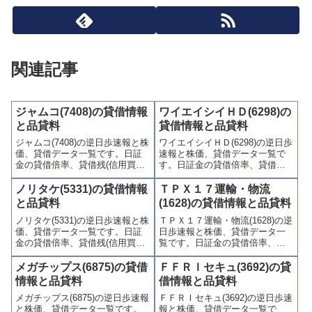
関連記事
ジャムコ(7408)の貸借情報
ワイエイシイＨＤ(6298)の
と品貸料
貸借情報と品貸料
ジャムコ(7408)の逆日歩速報と株
ワイエイシイＨＤ(6298)の逆日歩
価、貸借データ一覧です。日証
速報と株価、貸借データ一覧で
金の貸借倍率、貸借残(信用買
す。日証金の貸借倍率、貸借残
残、信用売残)、品貸料(逆日
(信用買残、信用売残)、品貸料
歩)、東証の週末残高、規制(注意
(逆日歩)、東証の週末残高、規制
ノリタケ(5331)の貸借情報
ＴＰＸ１７運輸・物流
喚起・申込停止)など、空売り関
(注意喚起・申込停止)など、空売
と品貸料
(1628)の貸借情報と品貸料
連情報を集計し、図解でわかり
り関連情報を集計し、図解でわ
ノリタケ(5331)の逆日歩速報と株
ＴＰＸ１７運輸・物流(1628)の逆
やすくまとめて掲載していま
かりやすくまとめて掲載してい
価、貸借データ一覧です。日証
日歩速報と株価、貸借データ一
す。
ます。
金の貸借倍率、貸借残(信用買
覧です。日証金の貸借倍率、貸
残、信用売残)、品貸料(逆日
借残(信用買残、信用売残)、品貸
歩)、東証の週末残高、規制(注意
料(逆日歩)、東証の週末残高、規
メガチップス(6875)の貸借
ＦＦＲＩセキュ(3692)の貸
喚起・申込停止)など、空売り関
制(注意喚起・申込停止)など、空
情報と品貸料
借情報と品貸料
連情報を集計し、図解でわかり
売り関連情報を集計し、図解で
メガチップス(6875)の逆日歩速報
ＦＦＲＩセキュ(3692)の逆日歩速
やすくまとめて掲載していま
わかりやすくまとめて掲載して
と株価、貸借データ一覧です。
報と株価、貸借データ一覧で
す。
います。