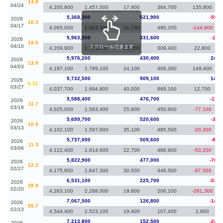
14.8
04/24
4,200,800
1,457,000
17,900
364,700
135,800
5,368,300
521,900
-595,
2026
10.3
04/17
4,065,000
1,303,300
31,700
490,200
-144,900
5,963,900
331,600
-12,
2026
18.0
04/10
スクロールできます
4,209,900
1,754,000
22,200
309,400
22,800
5,976,200
430,400
243,
2026
13.9
04/03
4,187,100
1,789,100
24,100
406,300
149,400
5,732,500
909,100
144,
2026
6.31
03/27
4,037,700
1,694,800
40,000
869,100
12,700
5,588,400
476,700
-111,
2026
11.7
03/19
4,025,000
1,563,400
25,800
450,900
-77,100
5,699,700
520,600
-37,
2026
10.9
03/13
4,102,100
1,597,600
35,100
485,500
-20,300
5,737,000
509,600
-85,
2026
11.3
03/06
4,122,400
1,614,600
22,700
486,900
-53,200
5,822,900
477,000
-708,
2026
12.2
02/27
4,175,600
1,647,300
30,500
446,500
-87,500
6,531,100
225,700
-536,
2026
28.9
02/20
4,263,100
2,268,000
19,600
206,100
-281,300
7,067,500
126,800
-146,
2026
55.7
02/13
4,544,400
2,523,100
19,400
107,400
2,800
7,213,800
152,500
-240,
2026