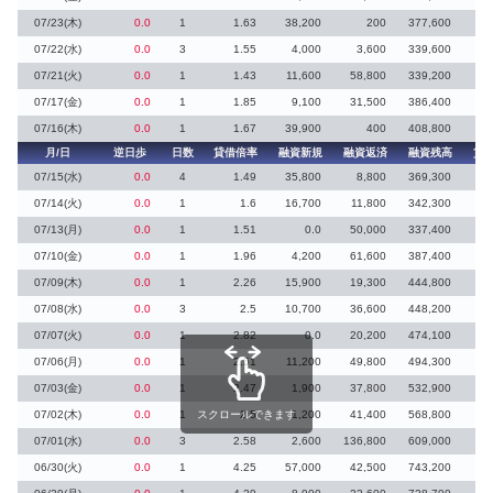
07/23(木)
0.0
1
1.63
38,200
200
377,600
13
07/22(水)
0.0
3
1.55
4,000
3,600
339,600
9
07/21(火)
0.0
1
1.43
11,600
58,800
339,200
28
07/17(金)
0.0
1
1.85
9,100
31,500
386,400
5
07/16(木)
0.0
1
1.67
39,900
400
408,800
4
月/日
逆日歩
日数
貸借倍率
融資新規
融資返済
融資残高
貸
07/15(水)
0.0
4
1.49
35,800
8,800
369,300
35
07/14(火)
0.0
1
1.6
16,700
11,800
342,300
07/13(月)
0.0
1
1.51
0.0
50,000
337,400
26
07/10(金)
0.0
1
1.96
4,200
61,600
387,400
2
07/09(木)
0.0
1
2.26
15,900
19,300
444,800
17
07/08(水)
0.0
3
2.5
10,700
36,600
448,200
12
07/07(火)
0.0
1
2.82
0.0
20,200
474,100
07/06(月)
0.0
1
2.51
11,200
49,800
494,300
2
07/03(金)
0.0
1
2.47
1,900
37,800
532,900
07/02(木)
0.0
1
スクロールできます
2.5
1,200
41,400
568,800
07/01(水)
0.0
3
2.58
2,600
136,800
609,000
61
06/30(火)
0.0
1
4.25
57,000
42,500
743,200
5