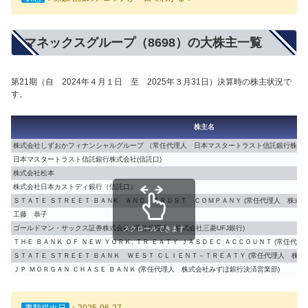
マネックスグループ（8698）の大株主一覧
第21期（自 2024年４月１日 至 2025年３月31日）決算時の株主状況で
す。
株主名
株式会社しずおかフィナンシャルグループ （常任代理人 日本マスタートラスト信託銀行株式
日本マスタートラスト信託銀行株式会社(信託口)
株式会社松本
株式会社日本カストディ銀行（信託口）
ＳＴＡＴＥ ＳＴＲＥＥＴ ＢＡＮK ＡＮＤ ＴＲＵＳＴ ＣＯＭＰＡＮＹ (常任代理人 株式
工藤 恭子
ゴールドマン・サックス証券株式会社 (常任代理人 株式会社三菱UFJ銀行)
スクロールできます
ＴＨＥ ＢＡＮＫ ＯＦ ＮＥＷ ＹＯＲＫ, ＴＲ ＥＡＴＹ ＪＡＳＤＥＣ ＡＣＣＯＵＮＴ (常任代
ＳＴＡＴＥ ＳＴＲＥＥＴ ＢＡＮＫ ＷＥＳＴ ＣＬＩＥＮＴ－ＴＲＥＡＴＹ (常任代理人 株式
ＪＰ ＭＯＲＧＡＮ ＣＨＡＳＥ ＢＡＮＫ (常任代理人 株式会社みずほ銀行決済営業部)
書類提出日
：2025-06-27