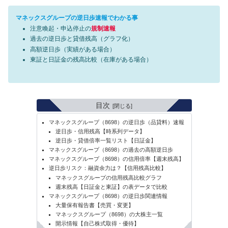
マネックスグループの逆日歩速報でわかる事
注意喚起・申込停止の
規制速報
過去の逆日歩と貸借残高（グラフ化）
高額逆日歩（実績がある場合）
東証と日証金の残高比較（在庫がある場合）
目次
マネックスグループ（8698）の逆日歩（品貸料）速報
逆日歩・信用残高【時系列データ】
逆日歩・貸借倍率一覧リスト【日証金】
マネックスグループ（8698）の過去の高額逆日歩
マネックスグループ（8698）の信用倍率【週末残高】
逆日歩リスク：融資余力は？【信用残高比較】
マネックスグループの信用残高比較グラフ
週末残高【日証金と東証】の表データで比較
マネックスグループ（8698）の逆日歩関連情報
大量保有報告書【売買・変更】
マネックスグループ（8698）の大株主一覧
開示情報【自己株式取得・優待】