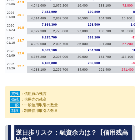
47.3
02/06
4,541,600
2,672,200
19,400
133,100
-72,800
7,453,900
190,800
84,6
2026
39.1
01/30
4,614,400
2,839,500
26,500
164,300
15,100
7,369,300
158,500
1,043
2026
46.5
01/23
4,599,300
2,770,000
27,800
130,700
310,300
6,325,700
338,100
-337,
2026
18.7
01/16
4,289,000
2,036,700
36,800
301,300
-67,200
6,663,100
204,300
167,
2026
32.6
01/09
4,356,200
2,306,900
39,600
164,700
118,100
6,495,800
286,000
-783,
2025
22.7
12/26
4,238,100
2,257,700
34,600
251,400
-241,400
買残
：信用買の残高
売残
：信用売の残高
一般
：一般信用取引の数量
制度
：制度信用取引の数量
逆日歩リスク：融資余力は？【信用残高