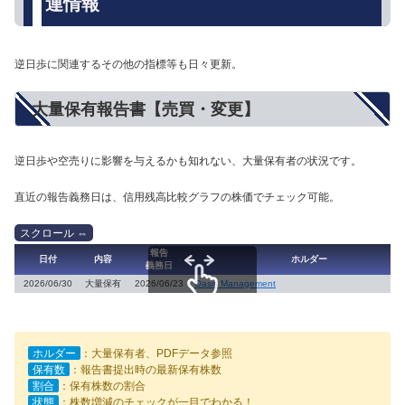
連情報
逆日歩に関連するその他の指標等も日々更新。
大量保有報告書【売買・変更】
逆日歩や空売りに影響を与えるかも知れない、大量保有者の状況です。
直近の報告義務日は、信用残高比較グラフの株価でチェック可能。
報告
日付
内容
ホルダー
義務日
2026/06/30
大量保有
2026/06/23
Oasis Management
スクロールできます
ホルダー
：大量保有者、PDFデータ参照
保有数
：報告書提出時の最新保有株数
割合
：保有株数の割合
状態
：株数増減のチェックが一目でわかる！