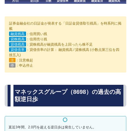
月/日
逆日歩
日数
貸借倍率
融資新規
融資返済
融資残高
貸
証券金融会社の日証金が発表する「日証金貸借取引残高」を時系列に掲
載
融資残高
：信用買い残
貸株残高
：信用売り残
貸借残高
：貸株残高が融資残高を上回ったら株不足
貸借倍率
：貸借倍率の計算： 融資残高 / 貸株残高 (小数点第三位を四
捨五入)
注
：注意喚起
停
：申込停止
マネックスグループ（8698）の過去の高
額逆日歩
直近3年間、2.0円を超える逆日歩は発生していません。