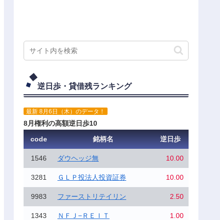
逆日歩・貸借残ランキング
最新 8月6日（木）のデータ！
8月権利の高額逆日歩10
code
銘柄名
逆日歩
1546
ダウヘッジ無
10.00
3281
ＧＬＰ投法人投資証券
10.00
9983
ファーストリテイリン
2.50
1343
ＮＦＪ−ＲＥＩＴ
1.00