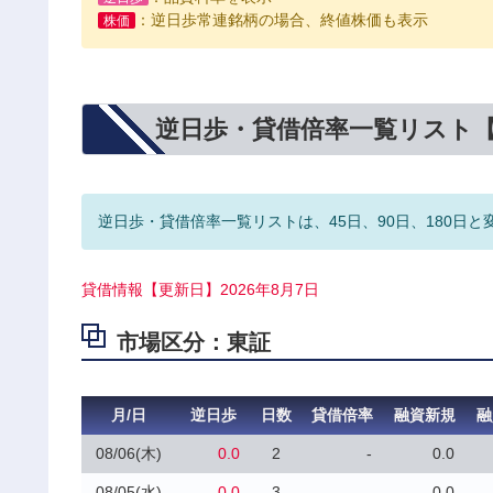
：逆日歩常連銘柄の場合、終値株価も表示
株価
逆日歩・貸借倍率一覧リスト
逆日歩・貸借倍率一覧リストは、45日、90日、180日と
貸借情報【更新日】2026年8月7日
市場区分：東証
月/日
逆日歩
日数
貸借倍率
融資新規
融
08/06(木)
0.0
2
-
0.0
08/05(水)
0.0
3
-
0.0