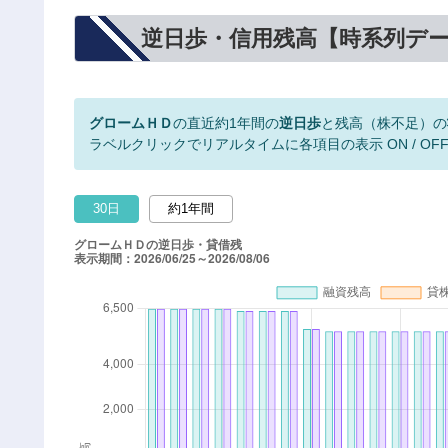
逆日歩・信用残高【時系列デ
グロームＨＤ
の直近約1年間の
逆日歩
と残高（株不足）の
ラベルクリックでリアルタイムに各項目の表示 ON / OF
30日
約1年間