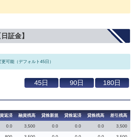
【日証金】
変更可能（デフォルト45日）
資返済
融資残高
貸株新規
貸株返済
貸株残高
差引残高
0.0
3,500
0.0
0.0
0.0
3,500
800
3,500
0.0
0.0
0.0
3,500