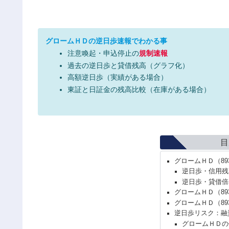
グロームＨＤの逆日歩速報でわかる事
注意喚起・申込停止の
規制速報
過去の逆日歩と貸借残高（グラフ化）
高額逆日歩（実績がある場合）
東証と日証金の残高比較（在庫がある場合）
目
グロームＨＤ（8
逆日歩・信用残
逆日歩・貸借倍
グロームＨＤ（89
グロームＨＤ（8
逆日歩リスク：融
グロームＨＤの