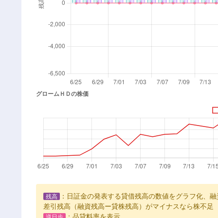
：日証金の発表する貸借残高の数値をグラフ化、融
残高
差引残高（融資残高ー貸株残高）がマイナスなら株不足
：品貸料率を表示
逆日歩