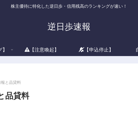
株主優待に特化した逆日歩・信用残高のランキングが速い！
逆日歩速報
グ】
【注意喚起】
【申込停止】
借情報と品貸料
報と品貸料