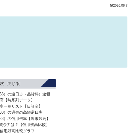
2026.08.7
次
938）の逆日歩（品貸料）速報
高【時系列データ】
率一覧リスト【日証金】
38）の過去の高額逆日歩
938）の信用倍率【週末残高】
資余力は？【信用残高比較】
信用残高比較グラフ