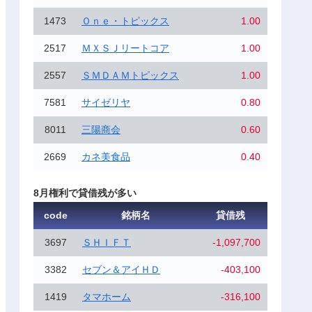
1473
Ｏｎｅ・トピックス
1.00
2517
ＭＸＳＪリートコア
1.00
2557
ＳＭＤＡＭトピックス
1.00
7581
サイゼリヤ
0.80
8011
三陽商会
0.60
2669
カネ美食品
0.40
8月権利で貸借残が多い
code
銘柄名
貸借残
3697
ＳＨＩＦＴ
-1,097,700
3382
セブン＆アイＨＤ
-403,100
1419
タマホーム
-316,100