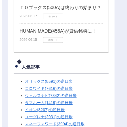
ＴＯブックス(500A)は終わりの始まり？
2026.06.17
株コード
HUMAN MADE(456A)が貸借銘柄に！
2026.06.15
株コード
人気記事
オリックス(8591)の逆日歩
コロワイド(7616)の逆日歩
ウェルスナビ(7342)の逆日歩
タマホーム(1419)の逆日歩
イオン(8267)の逆日歩
ユーグレナ(2931)の逆日歩
マネーフォワード(3994)の逆日歩