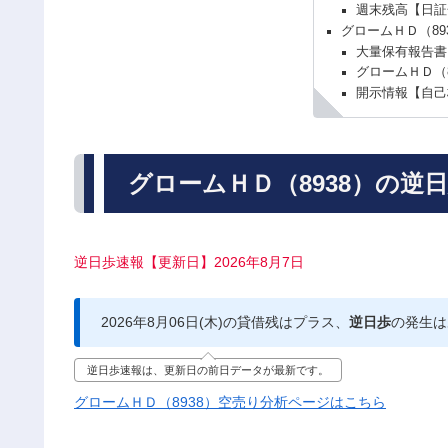
週末残高【日証
グロームＨＤ（89
大量保有報告書
グロームＨＤ（
開示情報【自己
グロームＨＤ（8938）の逆
逆日歩速報【更新日】2026年8月7日
2026年8月06日(木)の貸借残はプラス、
逆日歩
の発生は
逆日歩速報は、更新日の前日データが最新です。
グロームＨＤ（8938）空売り分析ページはこちら