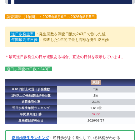
調査期間（1年間）：2025年8月6日～2026年8月5日
逆日歩発生率
：発生回数を調査日数の243日で割った値
年間最高逆日歩
：調査した1年間で最も高額な発生逆日歩
＊最高逆日歩発生の日が複数ある場合、直近の日付を表示しています。
逆日歩調査の日数：243日
東証
0.01円以上の逆日歩発生数
5回
1円以上の高額逆日歩発生数
2回
逆日歩発生率
2.1%
逆日歩発生年間ランキング
1,619位
年間最高逆日歩
32.00
最高逆日歩発生日
2026/03/27
逆日歩発生ランキング
：逆日歩がよく発生している銘柄がわかる