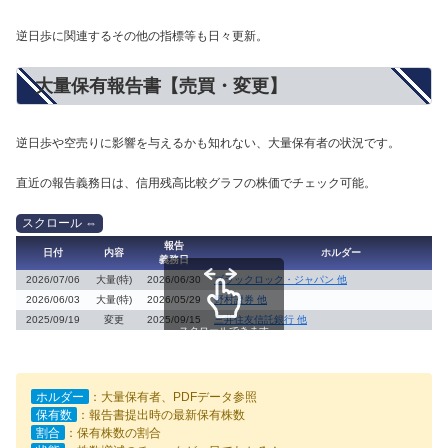
逆日歩に関連するその他の指標等も日々更新。
大量保有報告書【売買・変更】
逆日歩や空売りに影響を与えるかも知れない、大量保有者の状況です。
直近の報告義務日は、信用残高比較グラフの株価でチェック可能。
報告
日付
内容
ホルダー
義務日
2026/07/06
大量(特)
2026/06/30
ブラックロック・ジャパン 他
2026/06/03
大量(特)
2026/05/29
野村證券 他
2025/09/19
変更
2025/09/15
三井住友信託銀行 他
スクロールできます
ホルダー
：大量保有者、PDFデータ参照
保有数
：報告書提出時の最新保有株数
割合
：保有株数の割合