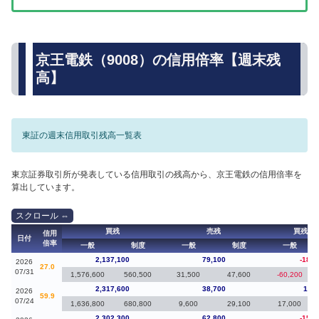
京王電鉄（9008）の信用倍率【週末残
高】
東証の週末信用取引残高一覧表
東京証券取引所が発表している信用取引の残高から、京王電鉄の信用倍率を
算出しています。
買残
売残
買残（
信用
日付
倍率
一般
制度
一般
制度
一般
2,137,100
79,100
-180,
2026
27.0
07/31
1,576,600
560,500
31,500
47,600
-60,200
2,317,600
38,700
15,3
2026
59.9
07/24
1,636,800
680,800
9,600
29,100
17,000
2,302,300
62,800
-157,