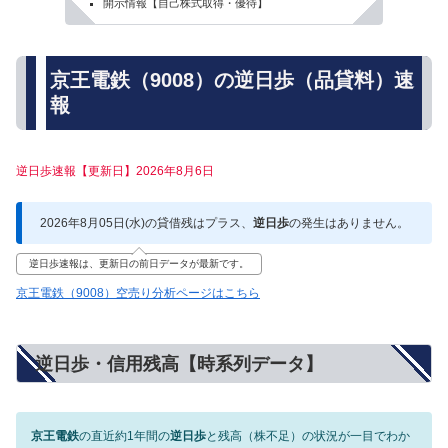
開示情報【自己株式取得・優待】
京王電鉄（9008）の逆日歩（品貸料）速
報
逆日歩速報【更新日】2026年8月6日
2026年8月05日(水)の貸借残はプラス、
逆日歩
の発生はありません。
逆日歩速報は、更新日の前日データが最新です。
京王電鉄（9008）空売り分析ページはこちら
逆日歩・信用残高【時系列データ】
京王電鉄
の直近約1年間の
逆日歩
と残高（株不足）の状況が一目でわか