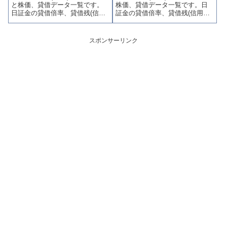
と株価、貸借データ一覧です。
株価、貸借データ一覧です。日
す。
います。
日証金の貸借倍率、貸借残(信用
証金の貸借倍率、貸借残(信用買
買残、信用売残)、品貸料(逆日
残、信用売残)、品貸料(逆日
歩)、東証の週末残高、規制(注意
歩)、東証の週末残高、規制(注意
喚起・申込停止)など、空売り関
喚起・申込停止)など、空売り関
スポンサーリンク
連情報を集計し、図解でわかり
連情報を集計し、図解でわかり
やすくまとめて掲載していま
やすくまとめて掲載していま
す。
す。