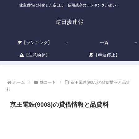
株主優待に特化した逆日歩・信用残高のランキングが速い！
逆日歩速報
【ランキング】
一覧
【注意喚起】
【申込停止】
ホーム
株コード
京王電鉄(9008)の貸借情報と品貸
料
京王電鉄(9008)の貸借情報と品貸料