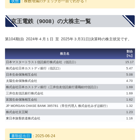
状態
：株数増減のチェックが一目でわかる！
京王電鉄（9008）の大株主一覧
第104期(自 2024年４月１日 至 2025年３月31日)決算時の株主状況です。
割合
株主名
【%】
日本マスタートラスト信託銀行株式会社（信託口）
15.17
株式会社日本カストディ銀行（信託口）
5.47
日本生命保険相互会社
5.08
太陽生命保険株式会社
4.70
株式会社日本カストディ銀行（三井住友信託銀行退職給付信託口）
1.69
三井住友信託銀行株式会社
1.69
富国生命保険相互会社
1.62
JP MORGAN CHASE BANK 385781（常任代理人 株式会社みずほ銀行）
1.32
株式会社京王閣
1.23
東日本旅客鉄道株式会社
1.16
書類提出日
：2025-06-24