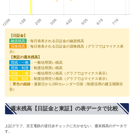
【日証金】
融資残高
：毎日発表される日証金の融資残高
貸株残高
：毎日発表される日証金の貸株残高（グラフではマイナス表
示）
【東証の週末残高】
買残・一般
：一般信用買い残高
買残・制度
：制度信用買い残高
売残・一般
：一般信用売り残高（グラフではマイナス表示）
売残・制度
：制度信用売り残高（グラフではマイナス表示）
│ 黄色の縦線
：最新日から180カレンダー日前（制度信用の建玉期限目
安）
週末残高【日証金と東証】の表データで比較
上記グラフ、京王電鉄の逆日歩チェックに欠かせない、週末残高のデータで
す。