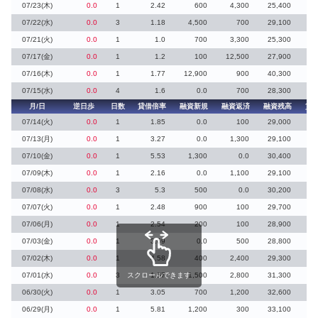
07/23(木)
0.0
1
2.42
600
4,300
25,400
07/22(水)
0.0
3
1.18
4,500
700
29,100
1
07/21(火)
0.0
1
1.0
700
3,300
25,300
2
07/17(金)
0.0
1
1.2
100
12,500
27,900
4
07/16(木)
0.0
1
1.77
12,900
900
40,300
6
07/15(水)
0.0
4
1.6
0.0
700
28,300
2
月/日
逆日歩
日数
貸借倍率
融資新規
融資返済
融資残高
貸
07/14(火)
0.0
1
1.85
0.0
100
29,000
7
07/13(月)
0.0
1
3.27
0.0
1,300
29,100
3
07/10(金)
0.0
1
5.53
1,300
0.0
30,400
07/09(木)
0.0
1
2.16
0.0
1,100
29,100
8
07/08(水)
0.0
3
5.3
500
0.0
30,200
07/07(火)
0.0
1
2.48
900
100
29,700
1
07/06(月)
0.0
1
2.54
200
100
28,900
3
07/03(金)
0.0
1
3.69
0.0
500
28,800
2
07/02(木)
0.0
1
4.58
400
2,400
29,300
07/01(水)
0.0
3
スクロールできます
1.57
1,500
2,800
31,300
10
06/30(火)
0.0
1
3.05
700
1,200
32,600
5
06/29(月)
0.0
1
5.81
1,200
300
33,100