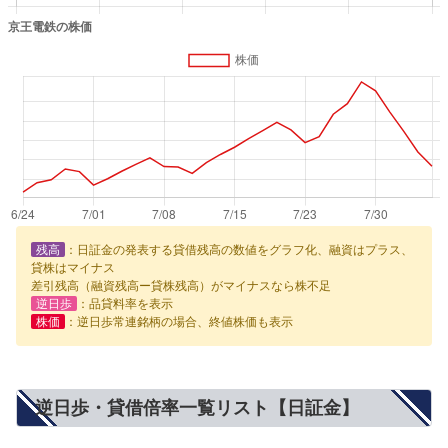
残高
：日証金の発表する貸借残高の数値をグラフ化、融資はプラス、
貸株はマイナス
差引残高（融資残高ー貸株残高）がマイナスなら株不足
逆日歩
：品貸料率を表示
株価
：逆日歩常連銘柄の場合、終値株価も表示
逆日歩・貸借倍率一覧リスト【日証金】