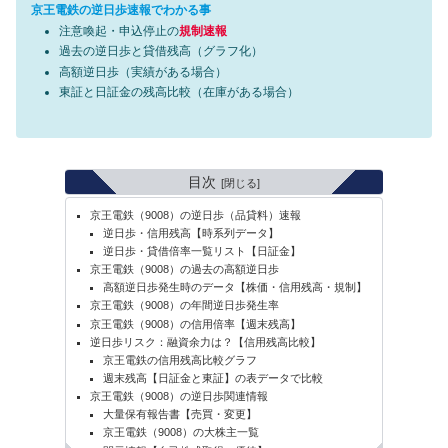
京王電鉄の逆日歩速報でわかる事
注意喚起・申込停止の
規制速報
過去の逆日歩と貸借残高（グラフ化）
高額逆日歩（実績がある場合）
東証と日証金の残高比較（在庫がある場合）
目次
京王電鉄（9008）の逆日歩（品貸料）速報
逆日歩・信用残高【時系列データ】
逆日歩・貸借倍率一覧リスト【日証金】
京王電鉄（9008）の過去の高額逆日歩
高額逆日歩発生時のデータ【株価・信用残高・規制】
京王電鉄（9008）の年間逆日歩発生率
京王電鉄（9008）の信用倍率【週末残高】
逆日歩リスク：融資余力は？【信用残高比較】
京王電鉄の信用残高比較グラフ
週末残高【日証金と東証】の表データで比較
京王電鉄（9008）の逆日歩関連情報
大量保有報告書【売買・変更】
京王電鉄（9008）の大株主一覧