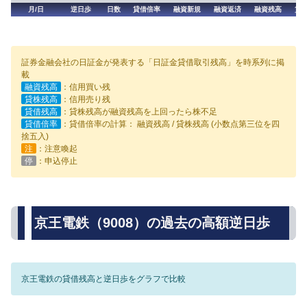
月/日
逆日歩
日数
貸借倍率
融資新規
融資返済
融資残高
貸
証券金融会社の日証金が発表する「日証金貸借取引残高」を時系列に掲
載
融資残高
：信用買い残
貸株残高
：信用売り残
貸借残高
：貸株残高が融資残高を上回ったら株不足
貸借倍率
：貸借倍率の計算： 融資残高 / 貸株残高 (小数点第三位を四
捨五入)
注
：注意喚起
停
：申込停止
京王電鉄（9008）の過去の高額逆日歩
京王電鉄の貸借残高と逆日歩をグラフで比較