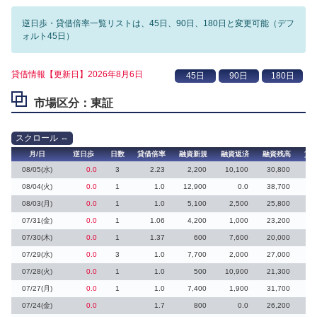
逆日歩・貸借倍率一覧リストは、45日、90日、180日と変更可能（デフ
ォルト45日）
貸借情報【更新日】2026年8月6日
市場区分：東証
月/日
逆日歩
日数
貸借倍率
融資新規
融資返済
融資残高
貸
08/05(水)
0.0
3
2.23
2,200
10,100
30,800
3
08/04(火)
0.0
1
1.0
12,900
0.0
38,700
27
08/03(月)
0.0
1
1.0
5,100
2,500
25,800
7
07/31(金)
0.0
1
1.06
4,200
1,000
23,200
14
07/30(木)
0.0
1
1.37
600
7,600
20,000
07/29(水)
0.0
3
1.0
7,700
2,000
27,000
5
07/28(火)
0.0
1
1.0
500
10,900
21,300
1
07/27(月)
0.0
1
1.0
7,400
1,900
31,700
16
07/24(金)
0.0
1.7
800
0.0
26,200
8