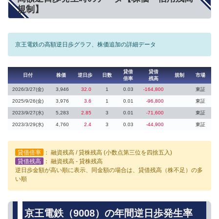
規制】
京王電鉄の高額逆日歩グラフ、株価追加の詳細データ
貸借
貸借
日付
株価
逆日歩
日数
規制
市場
倍率
残高
2026/3/27(金)
3,946
32.0
1
0.03
-164,800
東証
2025/9/26(金)
3,976
3.6
1
0.01
-96,800
東証
2023/9/27(水)
5,283
2.85
3
0.01
-71,600
東証
2023/3/29(水)
4,760
2.4
3
0.03
-44,900
東証
貸借倍率
： 融資残高 / 貸株残高 (小数点第三位を四捨五入)
貸借残高
： 融資残高 - 貸株残高
逆日歩金額が高い順に表示、同金額の場合は、貸借残高（株不足）の多
い順
京王電鉄（9008）の年間逆日歩発生率