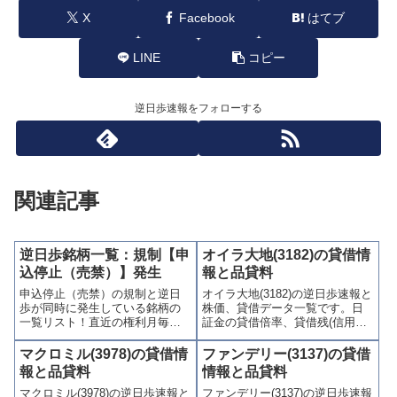
X
Facebook
はてブ
LINE
コピー
逆日歩速報をフォローする
関連記事
逆日歩銘柄一覧：規制【申
オイラ大地(3182)の貸借情
込停止（売禁）】発生
報と品貸料
申込停止（売禁）の規制と逆日
オイラ大地(3182)の逆日歩速報と
歩が同時に発生している銘柄の
株価、貸借データ一覧です。日
一覧リスト！直近の権利月毎に
証金の貸借倍率、貸借残(信用買
まとめて表示、平日毎日更新、
残、信用売残)、品貸料(逆日
逆日歩【申込停止】規制発表の
歩)、東証の週末残高、規制(注意
マクロミル(3978)の貸借情
ファンデリー(3137)の貸借
速報情報！株価、逆日歩、最大
喚起・申込停止)など、空売り関
報と品貸料
情報と品貸料
逆日歩、貸借残のチェックで比
連情報を集計し、図解でわかり
マクロミル(3978)の逆日歩速報と
ファンデリー(3137)の逆日歩速報
較可能。時系列チェック用の個
やすくまとめて掲載していま