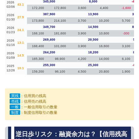
345,000
8,000
-42,
2026
43.1
02/06
172,200
172,800
3,600
4,400
-1,600
387,900
13,900
38,2
2026
27.9
01/30
173,800
214,100
3,700
10,200
5,700
349,700
14,500
80,3
2026
24.1
01/23
168,100
181,600
3,900
10,600
-300
269,400
20,500
5,2
2026
13.1
01/16
168,400
101,000
3,900
16,600
3,100
264,200
18,200
8,9
2026
14.5
01/09
165,300
98,900
4,200
14,000
6,100
255,300
25,300
-8,0
2025
10.1
12/26
159,200
96,100
4,500
20,800
1,900
買残
：信用買の残高
売残
：信用売の残高
一般
：一般信用取引の数量
制度
：制度信用取引の数量
逆日歩リスク：融資余力は？【信用残高