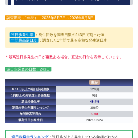
調査期間（1年間）：2025年8月7日～2026年8月6日
逆日歩発生率
：発生回数を調査日数の243日で割った値
年間最高逆日歩
：調査した1年間で最も高額な発生逆日歩
＊最高逆日歩発生の日が複数ある場合、直近の日付を表示しています。
逆日歩調査の日数：243日
東証
0.01円以上の逆日歩発生数
120回
1円以上の高額逆日歩発生数
0回
逆日歩発生率
49.4%
逆日歩発生年間ランキング
356位
年間最高逆日歩
0.60
最高逆日歩発生日
2026/06/24
逆日歩発生ランキング
：逆日歩がよく発生している銘柄がわかる