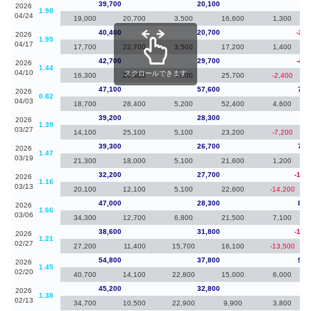
39,700
20,100
-70
2026
1.98
04/24
19,000
20,700
3,500
16,600
1,300
40,400
20,700
-2,3
2026
1.95
04/17
17,700
22,700
3,500
17,200
1,400
42,700
29,700
-4,4
2026
1.44
04/10
スクロールできます
16,300
26,400
4,000
25,700
-2,400
47,100
57,600
7,9
2026
0.82
04/03
18,700
28,400
5,200
52,400
4,600
39,200
28,300
-10
2026
1.39
03/27
14,100
25,100
5,100
23,200
-7,200
39,300
26,700
7,1
2026
1.47
03/19
21,300
18,000
5,100
21,600
1,200
32,200
27,700
-14,
2026
1.16
03/13
20,100
12,100
5,100
22,600
-14,200
47,000
28,300
8,4
2026
1.66
03/06
34,300
12,700
6,800
21,500
7,100
38,600
31,800
-16,
2026
1.21
02/27
27,200
11,400
15,700
16,100
-13,500
54,800
37,800
9,6
2026
1.45
02/20
40,700
14,100
22,800
15,000
6,000
45,200
32,800
-20
2026
1.38
02/13
34,700
10,500
22,900
9,900
3,800