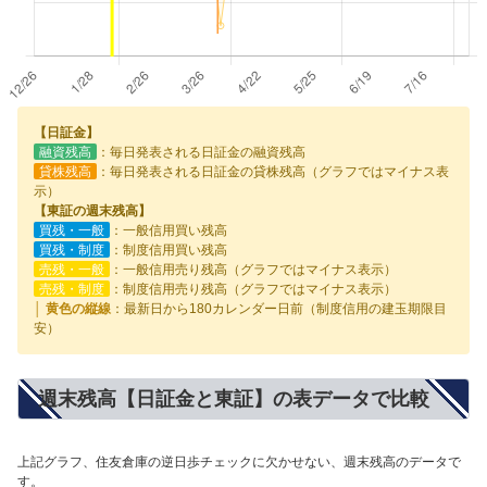
【日証金】
融資残高
：毎日発表される日証金の融資残高
貸株残高
：毎日発表される日証金の貸株残高（グラフではマイナス表
示）
【東証の週末残高】
買残・一般
：一般信用買い残高
買残・制度
：制度信用買い残高
売残・一般
：一般信用売り残高（グラフではマイナス表示）
売残・制度
：制度信用売り残高（グラフではマイナス表示）
│ 黄色の縦線
：最新日から180カレンダー日前（制度信用の建玉期限目
安）
週末残高【日証金と東証】の表データで比較
上記グラフ、住友倉庫の逆日歩チェックに欠かせない、週末残高のデータで
す。