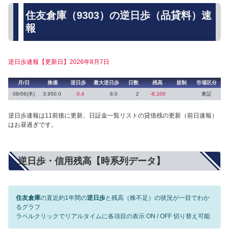
住友倉庫（9303）の逆日歩（品貸料）速
報
逆日歩速報【更新日】2026年8月7日
月/日
株価
逆日歩
最大逆日歩
日数
残高
規制
市場区分
08/06(木)
3,950.0
0.4
8.0
2
-8,100
東証
逆日歩速報は11前後に更新、日証金一覧リストの貸借残の更新（前日速報）
はお昼過ぎです。
逆日歩・信用残高【時系列データ】
住友倉庫
の直近約1年間の
逆日歩
と残高（株不足）の状況が一目でわか
るグラフ
ラベルクリックでリアルタイムに各項目の表示 ON / OFF 切り替え可能