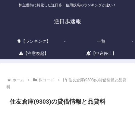
株主優待に特化した逆日歩・信用残高のランキングが速い！
逆日歩速報
【ランキング】
一覧
【注意喚起】
【申込停止】
ホーム
株コード
住友倉庫(9303)の貸借情報と品貸
料
住友倉庫(9303)の貸借情報と品貸料