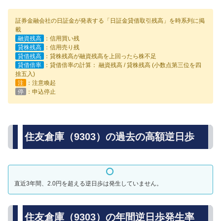
証券金融会社の日証金が発表する「日証金貸借取引残高」を時系列に掲
載
融資残高
：信用買い残
貸株残高
：信用売り残
貸借残高
：貸株残高が融資残高を上回ったら株不足
貸借倍率
：貸借倍率の計算： 融資残高 / 貸株残高 (小数点第三位を四
捨五入)
注
：注意喚起
停
：申込停止
住友倉庫（9303）の過去の高額逆日歩
直近3年間、2.0円を超える逆日歩は発生していません。
住友倉庫（9303）の年間逆日歩発生率