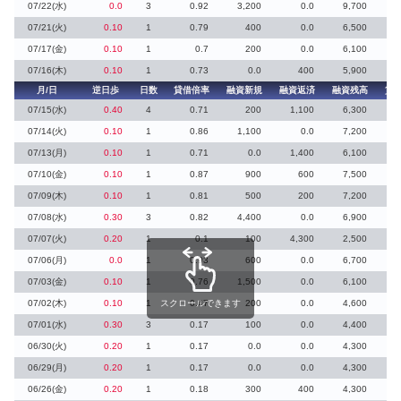
07/22(水)
0.0
3
0.92
3,200
0.0
9,700
2
07/21(火)
0.10
1
0.79
400
0.0
6,500
07/17(金)
0.10
1
0.7
200
0.0
6,100
07/16(木)
0.10
1
0.73
0.0
400
5,900
月/日
逆日歩
日数
貸借倍率
融資新規
融資返済
融資残高
貸
07/15(水)
0.40
4
0.71
200
1,100
6,300
07/14(火)
0.10
1
0.86
1,100
0.0
7,200
07/13(月)
0.10
1
0.71
0.0
1,400
6,100
07/10(金)
0.10
1
0.87
900
600
7,500
07/09(木)
0.10
1
0.81
500
200
7,200
07/08(水)
0.30
3
0.82
4,400
0.0
6,900
07/07(火)
0.20
1
0.1
100
4,300
2,500
18
07/06(月)
0.0
1
0.93
600
0.0
6,700
07/03(金)
0.10
1
0.76
1,500
0.0
6,100
07/02(木)
0.10
1
スクロールできます
0.47
200
0.0
4,600
07/01(水)
0.30
3
0.17
100
0.0
4,400
06/30(火)
0.20
1
0.17
0.0
0.0
4,300
06/29(月)
0.20
1
0.17
0.0
0.0
4,300
1
06/26(金)
0.20
1
0.18
300
400
4,300