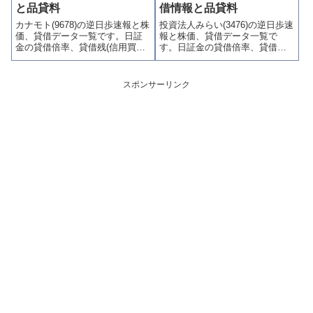
喚起・申込停止)など、空売り関
制(注意喚起・申込停止)など、空
と品貸料
借情報と品貸料
連情報を集計し、図解でわかり
売り関連情報を集計し、図解で
カナモト(9678)の逆日歩速報と株
投資法人みらい(3476)の逆日歩速
やすくまとめて掲載していま
わかりやすくまとめて掲載して
価、貸借データ一覧です。日証
報と株価、貸借データ一覧で
す。
います。
金の貸借倍率、貸借残(信用買
す。日証金の貸借倍率、貸借残
残、信用売残)、品貸料(逆日
(信用買残、信用売残)、品貸料
歩)、東証の週末残高、規制(注意
(逆日歩)、東証の週末残高、規制
喚起・申込停止)など、空売り関
(注意喚起・申込停止)など、空売
スポンサーリンク
連情報を集計し、図解でわかり
り関連情報を集計し、図解でわ
やすくまとめて掲載していま
かりやすくまとめて掲載してい
す。
ます。