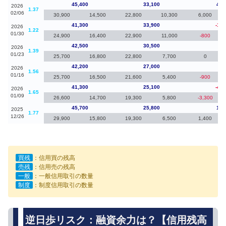
45,400
33,100
4,1
2026
1.37
02/06
30,900
14,500
22,800
10,300
6,000
41,300
33,900
-1,2
2026
1.22
01/30
24,900
16,400
22,900
11,000
-800
42,500
30,500
30
2026
1.39
01/23
25,700
16,800
22,800
7,700
0
42,200
27,000
90
2026
1.56
01/16
25,700
16,500
21,600
5,400
-900
41,300
25,100
-4,4
2026
1.65
01/09
26,600
14,700
19,300
5,800
-3,300
45,700
25,800
1,4
2025
1.77
12/26
29,900
15,800
19,300
6,500
1,400
買残
：信用買の残高
売残
：信用売の残高
一般
：一般信用取引の数量
制度
：制度信用取引の数量
逆日歩リスク：融資余力は？【信用残高