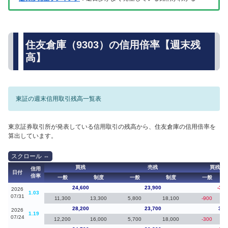
住友倉庫（9303）の信用倍率【週末残
高】
東証の週末信用取引残高一覧表
東京証券取引所が発表している信用取引の残高から、住友倉庫の信用倍率を
算出しています。
買残
売残
買残（
信用
日付
倍率
一般
制度
一般
制度
一般
24,600
23,900
-3,6
2026
1.03
07/31
11,300
13,300
5,800
18,100
-900
28,200
23,700
3,5
2026
1.19
07/24
12,200
16,000
5,700
18,000
-300