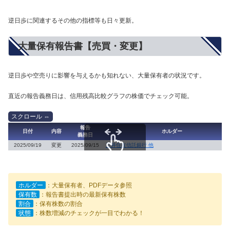
逆日歩に関連するその他の指標等も日々更新。
大量保有報告書【売買・変更】
逆日歩や空売りに影響を与えるかも知れない、大量保有者の状況です。
直近の報告義務日は、信用残高比較グラフの株価でチェック可能。
報告
日付
内容
ホルダー
義務日
2025/09/19
変更
2025/09/15
三井住友信託銀行 他
スクロールできます
ホルダー
：大量保有者、PDFデータ参照
保有数
：報告書提出時の最新保有株数
割合
：保有株数の割合
状態
：株数増減のチェックが一目でわかる！