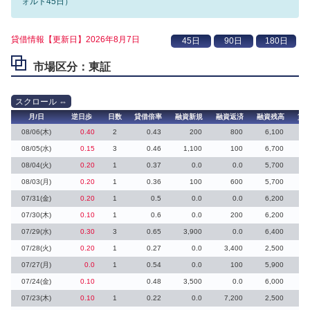
ォルト45日）
貸借情報【更新日】2026年8月7日
市場区分：東証
月/日
逆日歩
日数
貸借倍率
融資新規
融資返済
融資残高
貸
08/06(木)
0.40
2
0.43
200
800
6,100
08/05(水)
0.15
3
0.46
1,100
100
6,700
08/04(火)
0.20
1
0.37
0.0
0.0
5,700
08/03(月)
0.20
1
0.36
100
600
5,700
3
07/31(金)
0.20
1
0.5
0.0
0.0
6,200
2
07/30(木)
0.10
1
0.6
0.0
200
6,200
07/29(水)
0.30
3
0.65
3,900
0.0
6,400
07/28(火)
0.20
1
0.27
0.0
3,400
2,500
07/27(月)
0.0
1
0.54
0.0
100
5,900
07/24(金)
0.10
0.48
3,500
0.0
6,000
1
07/23(木)
0.10
1
0.22
0.0
7,200
2,500
1