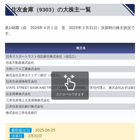
住友倉庫（9303）の大株主一覧
第148期（自 2024年４月１日 至 2025年３月31日）決算時の株主状況で
す。
株主名
日本マスタートラスト信託銀行株式会社（信託口）
住友不動産株式会社
大和ハウス工業株式会社
株式会社日本カストディ銀行（信託口）
住友生命保険相互会社
STATE STREET BANK AND TRUST COMPANY 505001 （常任代理人 株式会社みずほ銀
住友商事株式会社
スクロールできます
三井住友海上火災保険株式会社
三井住友信託銀行株式会社
株式会社三井住友銀行
書類提出日
：2025-06-25
決算日
：3月31日