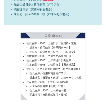
過去の逆日歩と貸借残高（グラフ化）
高額逆日歩（実績がある場合）
東証と日証金の残高比較（在庫がある場合）
目次
住友倉庫（9303）の逆日歩（品貸料）速報
逆日歩・信用残高【時系列データ】
逆日歩・貸借倍率一覧リスト【日証金】
住友倉庫（9303）の過去の高額逆日歩
住友倉庫（9303）の年間逆日歩発生率
住友倉庫（9303）の信用倍率【週末残高】
逆日歩リスク：融資余力は？【信用残高比較】
住友倉庫の信用残高比較グラフ
週末残高【日証金と東証】の表データで比較
住友倉庫（9303）の逆日歩関連情報
大量保有報告書【売買・変更】
住友倉庫（9303）の大株主一覧
開示情報【自己株式取得・優待】