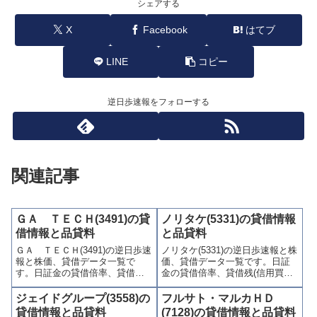
シェアする
X
Facebook
はてブ
LINE
コピー
逆日歩速報をフォローする
関連記事
ＧＡ ＴＥＣＨ(3491)の貸
ノリタケ(5331)の貸借情報
借情報と品貸料
と品貸料
ＧＡ ＴＥＣＨ(3491)の逆日歩速
ノリタケ(5331)の逆日歩速報と株
報と株価、貸借データ一覧で
価、貸借データ一覧です。日証
す。日証金の貸借倍率、貸借残
金の貸借倍率、貸借残(信用買
(信用買残、信用売残)、品貸料
残、信用売残)、品貸料(逆日
(逆日歩)、東証の週末残高、規制
歩)、東証の週末残高、規制(注意
ジェイドグループ(3558)の
フルサト・マルカＨＤ
(注意喚起・申込停止)など、空売
喚起・申込停止)など、空売り関
貸借情報と品貸料
(7128)の貸借情報と品貸料