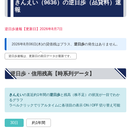
きんえい（9636）の逆日歩（品貸料）速
報
逆日歩速報【更新日】2026年8月7日
2026年8月06日(木)の貸借残はプラス、
逆日歩
の発生はありません。
逆日歩速報は、更新日の前日データが最新です。
逆日歩・信用残高【時系列データ】
きんえい
の直近約1年間の
逆日歩
と残高（株不足）の状況が一目でわか
るグラフ
ラベルクリックでリアルタイムに各項目の表示 ON / OFF 切り替え可能
30日
約1年間