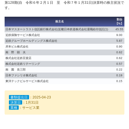
第128期(自 令和６年２月１日 至 令和７年１月31日)決算時の株主状況で
す。
割合
株主名
【%】
日本マスタートラスト信託銀行株式会社(近畿日本鉄道株式会社退職給付信託口)
45.55
近鉄保険サービス株式会社
9.00
近鉄グループホールディングス株式会社
5.87
岸本ビル株式会社
0.90
南 野 顕 夫
0.62
株式会社近鉄百貨店
0.62
株式会社近鉄リテーリング
0.57
南 園 良三郎
0.22
日本ファシリオ株式会社
0.19
東洋テックビルサービス株式会社
0.15
書類提出日
：2025-04-23
決算日
：1月31日
業種
：サービス業