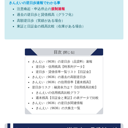
きんえいの逆日歩速報でわかる事
注意喚起・申込停止の
規制速報
過去の逆日歩と貸借残高（グラフ化）
高額逆日歩（実績がある場合）
東証と日証金の残高比較（在庫がある場合）
目次
きんえい（9636）の逆日歩（品貸料）速報
逆日歩・信用残高【時系列データ】
逆日歩・貸借倍率一覧リスト【日証金】
きんえい（9636）の過去の高額逆日歩
きんえい（9636）の信用倍率【週末残高】
逆日歩リスク：融資余力は？【信用残高比較】
きんえいの信用残高比較グラフ
週末残高【日証金と東証】の表データで比較
きんえい（9636）の逆日歩関連情報
きんえい（9636）の大株主一覧