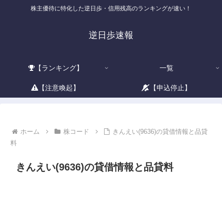
株主優待に特化した逆日歩・信用残高のランキングが速い！
逆日歩速報
【ランキング】
一覧
【注意喚起】
【申込停止】
ホーム
株コード
きんえい(9636)の貸借情報と品貸
料
きんえい(9636)の貸借情報と品貸料