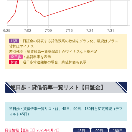
残高
：日証金の発表する貸借残高の数値をグラフ化、融資はプラス、
貸株はマイナス
差引残高（融資残高ー貸株残高）がマイナスなら株不足
逆日歩
：品貸料率を表示
株価
：逆日歩常連銘柄の場合、終値株価も表示
逆日歩・貸借倍率一覧リスト【日証金】
逆日歩・貸借倍率一覧リストは、45日、90日、180日と変更可能（デフ
ォルト45日）
貸借情報【更新日】2026年8月7日