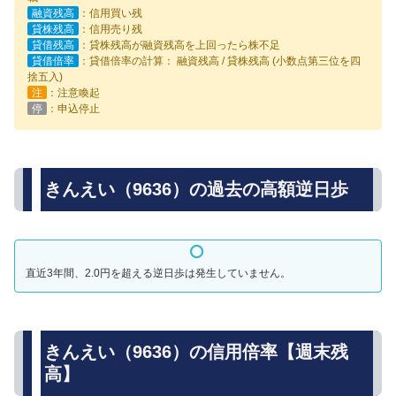
融資残高
：信用買い残
貸株残高
：信用売り残
貸借残高
：貸株残高が融資残高を上回ったら株不足
貸借倍率
：貸借倍率の計算： 融資残高 / 貸株残高 (小数点第三位を四
捨五入)
注
：注意喚起
停
：申込停止
きんえい（9636）の過去の高額逆日歩
直近3年間、2.0円を超える逆日歩は発生していません。
きんえい（9636）の信用倍率【週末残
高】