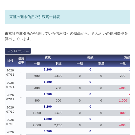
東証の週末信用取引残高一覧表
東京証券取引所が発表している信用取引の残高から、きんえいの信用倍率を
算出しています。
買残
売残
買残（
信用
日付
倍率
一般
制度
一般
制度
一般
2,200
0
1,1
2026
-
07/31
600
1,600
0
0
200
1,100
0
-60
2026
-
07/24
400
700
0
0
-400
1,700
0
-1,5
2026
-
07/17
800
900
0
0
-1,000
3,200
0
-1,6
2026
-
07/10
1,800
1,400
0
0
-800
4,800
0
-1,4
2026
-
07/03
2,600
2,200
0
0
-400
6,200
0
60
2026
-