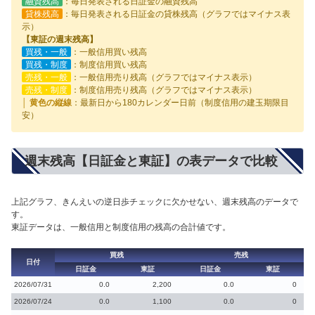
融資残高
：毎日発表される日証金の融資残高
貸株残高
：毎日発表される日証金の貸株残高（グラフではマイナス表
示）
【東証の週末残高】
買残・一般
：一般信用買い残高
買残・制度
：制度信用買い残高
売残・一般
：一般信用売り残高（グラフではマイナス表示）
売残・制度
：制度信用売り残高（グラフではマイナス表示）
│ 黄色の縦線
：最新日から180カレンダー日前（制度信用の建玉期限目
安）
週末残高【日証金と東証】の表データで比較
上記グラフ、きんえいの逆日歩チェックに欠かせない、週末残高のデータで
す。
東証データは、一般信用と制度信用の残高の合計値です。
買残
売残
日付
日証金
東証
日証金
東証
2026/07/31
0.0
2,200
0.0
0
2026/07/24
0.0
1,100
0.0
0