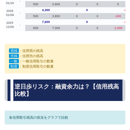
-
01/16
500
3,600
0
0
0
4,300
0
-3,3
2026
-
01/09
500
3,800
0
0
-100
7,600
0
-1,6
2025
-
12/26
600
7,000
0
0
-1,600
買残
：信用買の残高
売残
：信用売の残高
一般
：一般信用取引の数量
制度
：制度信用取引の数量
逆日歩リスク：融資余力は？【信用残高
比較】
各信用取引残高の状況をグラフで比較