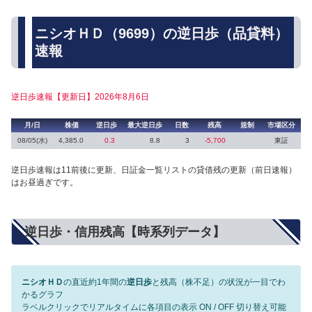
ニシオＨＤ（9699）の逆日歩（品貸料）
速報
逆日歩速報【更新日】2026年8月6日
月/日
株価
逆日歩
最大逆日歩
日数
残高
規制
市場区分
08/05(水)
4,385.0
0.3
8.8
3
-5,700
東証
逆日歩速報は11前後に更新、日証金一覧リストの貸借残の更新（前日速報）
はお昼過ぎです。
逆日歩・信用残高【時系列データ】
ニシオＨＤ
の直近約1年間の
逆日歩
と残高（株不足）の状況が一目でわ
かるグラフ
ラベルクリックでリアルタイムに各項目の表示 ON / OFF 切り替え可能