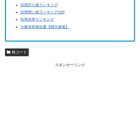
信用売り残ランキング
信用買い残ランキング100
信用倍率ランキング
大量保有報告書【開示速報】
株コード
スポンサーリンク