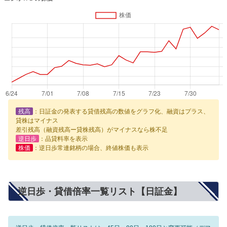
残高
：日証金の発表する貸借残高の数値をグラフ化、融資はプラス、
貸株はマイナス
差引残高（融資残高ー貸株残高）がマイナスなら株不足
逆日歩
：品貸料率を表示
株価
：逆日歩常連銘柄の場合、終値株価も表示
逆日歩・貸借倍率一覧リスト【日証金】