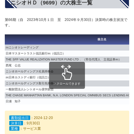
ニシオＨＤ（9699）の大株主一覧
第66期（自 2023年10月１日 至 2024年９月30日）決算時の株主状況で
す。
株主名
㈲ニシオトレーディング
日本マスタートラスト信託銀行㈱（信託口）
THE SFP VALUE REALIZATION MASTER FUND LTD． （常任代理人 立花証券㈱）
西尾 公志
ニシオホールディングス社員持株会
㈱日本カストディ銀行（信託口）
ニシオホールディングス取引先持株会
スクロールできます
一般財団法人レントオール奨学財団
THE CHASE MANHATTAN BANK, N.A. LONDON SPECIAL OMNIBUS SECS LEN
日浦 知子
書類提出日
：2024-12-20
決算日
：9月30日
業種
：サービス業