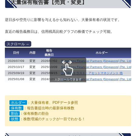
大量保有報告書【売買・変更】
逆日歩や空売りに影響を与えるかも知れない、大量保有者の状況です。
直近の報告義務日は、信用残高比較グラフの株価でチェック可能。
報告
日付
内容
ホルダー
義務日
2026/07/09
変更
2026/07/02
Symphony Financial Partners (Singapore) Pte. Ltd.
2025/10/17
変更
2025/10/09
Symphony Financial Partners (Singapore) Pte. Ltd.
2025/09/19
変更
2025/09/15
三井住友トラスト・アセットマネジメント 他
2025/01/08
変更
2024/12/25
Symphony Financial Partners (Singapore) Pte. Ltd.
スクロールできます
ホルダー
：大量保有者、PDFデータ参照
保有数
：報告書提出時の最新保有株数
割合
：保有株数の割合
状態
：株数増減のチェックが一目でわかる！