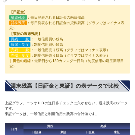
【日証金】
融資残高
：毎日発表される日証金の融資残高
貸株残高
：毎日発表される日証金の貸株残高（グラフではマイナス表
示）
【東証の週末残高】
買残・一般
：一般信用買い残高
買残・制度
：制度信用買い残高
売残・一般
：一般信用売り残高（グラフではマイナス表示）
売残・制度
：制度信用売り残高（グラフではマイナス表示）
│ 黄色の縦線
：最新日から180カレンダー日前（制度信用の建玉期限目
安）
週末残高【日証金と東証】の表データで比較
上記グラフ、ニシオＨＤの逆日歩チェックに欠かせない、週末残高のデータ
です。
東証データは、一般信用と制度信用の残高の合計値です。
買残
売残
日付
日証金
東証
日証金
東証