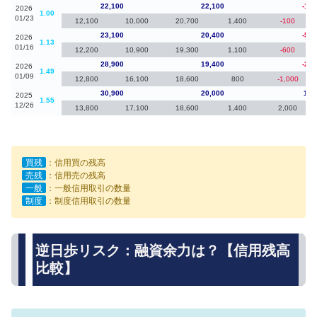
22,100
22,100
-1,0
2026
1.00
01/23
12,100
10,000
20,700
1,400
-100
23,100
20,400
-5,8
2026
1.13
01/16
12,200
10,900
19,300
1,100
-600
28,900
19,400
-2,0
2026
1.49
01/09
12,800
16,100
18,600
800
-1,000
30,900
20,000
1,2
2025
1.55
12/26
13,800
17,100
18,600
1,400
2,000
買残
：信用買の残高
売残
：信用売の残高
一般
：一般信用取引の数量
制度
：制度信用取引の数量
逆日歩リスク：融資余力は？【信用残高
比較】