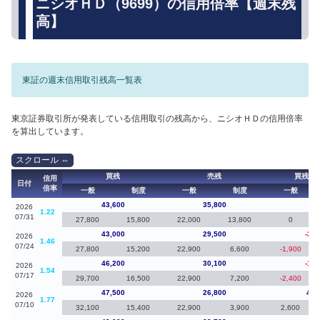
ニシオＨＤ（9699）の信用倍率【週末残
高】
東証の週末信用取引残高一覧表
東京証券取引所が発表している信用取引の残高から、ニシオＨＤの信用倍率
を算出しています。
買残
売残
買残（
信用
日付
倍率
一般
制度
一般
制度
一般
43,600
35,800
60
2026
1.22
07/31
27,800
15,800
22,000
13,800
0
43,000
29,500
-3,2
2026
1.46
07/24
27,800
15,200
22,900
6,600
-1,900
46,200
30,100
-1,3
2026
1.54
07/17
29,700
16,500
22,900
7,200
-2,400
47,500
26,800
4,5
2026
1.77
07/10
32,100
15,400
22,900
3,900
2,600