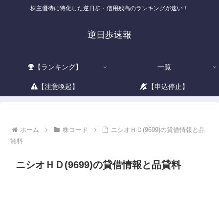
株主優待に特化した逆日歩・信用残高のランキングが速い！
逆日歩速報
【ランキング】
一覧
【注意喚起】
【申込停止】
ホーム
株コード
ニシオＨＤ(9699)の貸借情報と品
貸料
ニシオＨＤ(9699)の貸借情報と品貸料