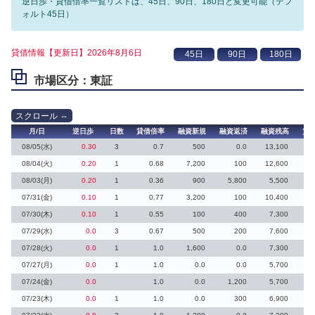
逆日歩・貸借倍率一覧リストは、45日、90日、180日と変更可能（デフ
ォルト45日）
貸借情報【更新日】2026年8月6日
市場区分：東証
月/日
逆日歩
日数
貸借倍率
融資新規
融資返済
融資残高
貸
08/05(水)
0.30
3
0.7
500
0.0
13,100
08/04(火)
0.20
1
0.68
7,200
100
12,600
3
08/03(月)
0.20
1
0.36
900
5,800
5,500
1
07/31(金)
0.10
1
0.77
3,200
100
10,400
07/30(木)
0.10
1
0.55
100
400
7,300
1
07/29(水)
0.0
3
0.67
500
200
7,600
4
07/28(火)
0.0
1
1.0
1,600
0.0
7,300
1
07/27(月)
0.0
1
1.0
0.0
0.0
5,700
07/24(金)
0.0
1.0
0.0
1,200
5,700
07/23(木)
0.0
1
1.0
0.0
300
6,900