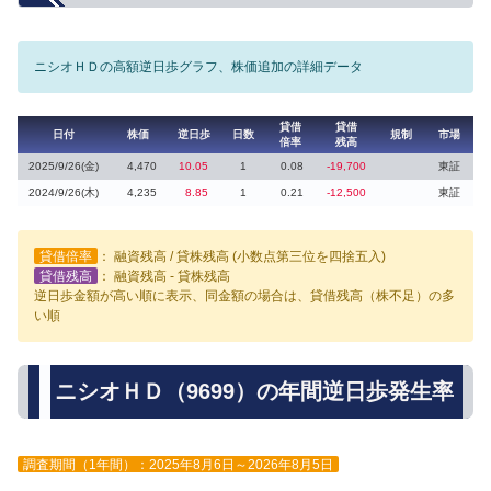
ニシオＨＤの高額逆日歩グラフ、株価追加の詳細データ
貸借
貸借
日付
株価
逆日歩
日数
規制
市場
倍率
残高
2025/9/26(金)
4,470
10.05
1
0.08
-19,700
東証
2024/9/26(木)
4,235
8.85
1
0.21
-12,500
東証
貸借倍率
： 融資残高 / 貸株残高 (小数点第三位を四捨五入)
貸借残高
： 融資残高 - 貸株残高
逆日歩金額が高い順に表示、同金額の場合は、貸借残高（株不足）の多
い順
ニシオＨＤ（9699）の年間逆日歩発生率
調査期間（1年間）：2025年8月6日～2026年8月5日