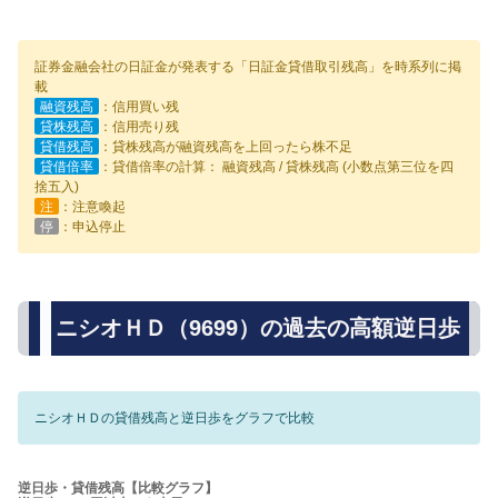
証券金融会社の日証金が発表する「日証金貸借取引残高」を時系列に掲
載
融資残高
：信用買い残
貸株残高
：信用売り残
貸借残高
：貸株残高が融資残高を上回ったら株不足
貸借倍率
：貸借倍率の計算： 融資残高 / 貸株残高 (小数点第三位を四
捨五入)
注
：注意喚起
停
：申込停止
ニシオＨＤ（9699）の過去の高額逆日歩
ニシオＨＤの貸借残高と逆日歩をグラフで比較