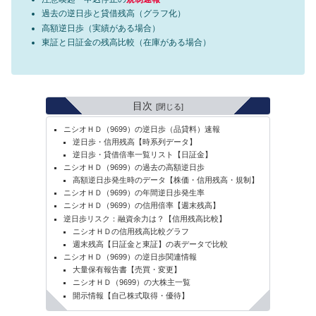
過去の逆日歩と貸借残高（グラフ化）
高額逆日歩（実績がある場合）
東証と日証金の残高比較（在庫がある場合）
目次
ニシオＨＤ（9699）の逆日歩（品貸料）速報
逆日歩・信用残高【時系列データ】
逆日歩・貸借倍率一覧リスト【日証金】
ニシオＨＤ（9699）の過去の高額逆日歩
高額逆日歩発生時のデータ【株価・信用残高・規制】
ニシオＨＤ（9699）の年間逆日歩発生率
ニシオＨＤ（9699）の信用倍率【週末残高】
逆日歩リスク：融資余力は？【信用残高比較】
ニシオＨＤの信用残高比較グラフ
週末残高【日証金と東証】の表データで比較
ニシオＨＤ（9699）の逆日歩関連情報
大量保有報告書【売買・変更】
ニシオＨＤ（9699）の大株主一覧
開示情報【自己株式取得・優待】