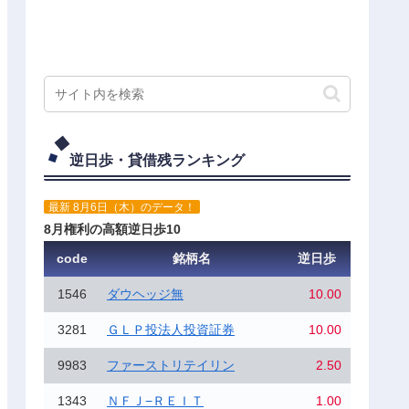
逆日歩・貸借残ランキング
最新 8月6日（木）のデータ！
8月権利の高額逆日歩10
code
銘柄名
逆日歩
1546
ダウヘッジ無
10.00
3281
ＧＬＰ投法人投資証券
10.00
9983
ファーストリテイリン
2.50
1343
ＮＦＪ−ＲＥＩＴ
1.00