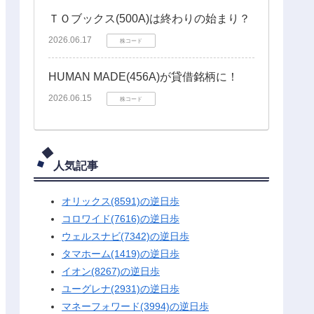
ＴＯブックス(500A)は終わりの始まり？
2026.06.17
株コード
HUMAN MADE(456A)が貸借銘柄に！
2026.06.15
株コード
人気記事
オリックス(8591)の逆日歩
コロワイド(7616)の逆日歩
ウェルスナビ(7342)の逆日歩
タマホーム(1419)の逆日歩
イオン(8267)の逆日歩
ユーグレナ(2931)の逆日歩
マネーフォワード(3994)の逆日歩