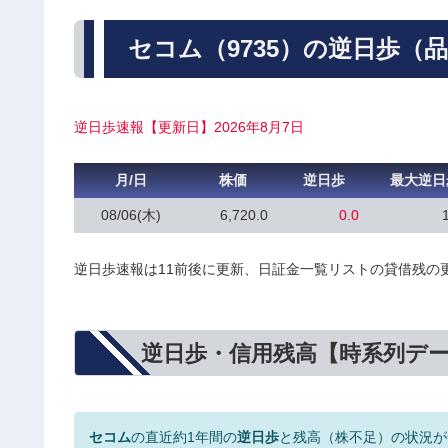
セコム（9735）の逆日歩（
逆日歩速報【更新日】2026年8月7日
月/日
株価
逆日歩
最大逆日
08/06(木)
6,720.0
0.0
逆日歩速報は11前後に更新、日証金一覧リストの貸借残の
逆日歩・信用残高【時系列デ
セコム
の直近約1年間の
逆日歩
と残高（株不足）の状況が