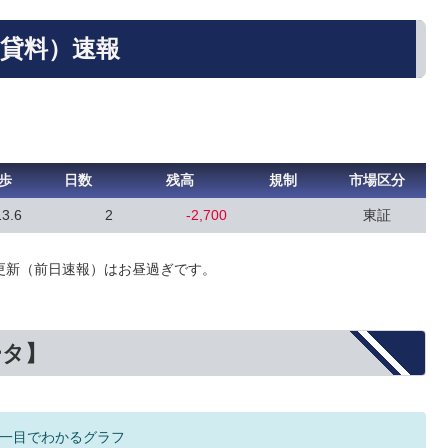
品貸料）速報
歩
日数
残高
規制
市場区分
13.6
2
-2,700
東証
更新（前日速報）はお昼過ぎです。
ータ】
一目でわかるグラフ