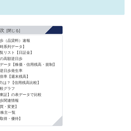
次
日歩（品貸料）速報
時系列データ】
覧リスト【日証金】
去の高額逆日歩
データ【株価・信用残高・規制】
間逆日歩発生率
用倍率【週末残高】
力は？【信用残高比較】
較グラフ
東証】の表データで比較
日歩関連情報
買・変更】
大株主一覧
取得・優待】