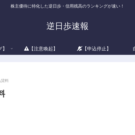
株主優待に特化した逆日歩・信用残高のランキングが速い！
逆日歩速報
グ】
【注意喚起】
【申込停止】
品貸料
料