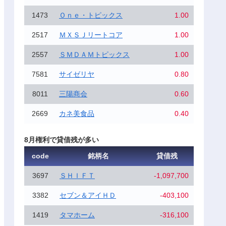
1473
Ｏｎｅ・トピックス
1.00
2517
ＭＸＳＪリートコア
1.00
2557
ＳＭＤＡＭトピックス
1.00
7581
サイゼリヤ
0.80
8011
三陽商会
0.60
2669
カネ美食品
0.40
8月権利で貸借残が多い
code
銘柄名
貸借残
3697
ＳＨＩＦＴ
-1,097,700
3382
セブン＆アイＨＤ
-403,100
1419
タマホーム
-316,100