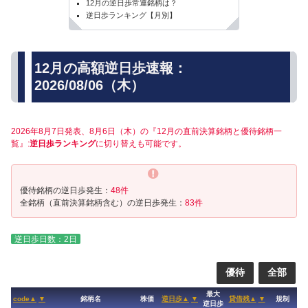
12月の逆日歩常連銘柄は？
逆日歩ランキング【月別】
12月の高額逆日歩速報：
2026/08/06（木）
2026年8月7日発表、8月6日（木）の『12月の直前決算銘柄と優待銘柄一
覧』:
逆日歩ランキング
に切り替えも可能です。
優待銘柄の逆日歩発生：
48件
全銘柄（直前決算銘柄含む）の逆日歩発生：
83件
逆日歩日数：2日
優待
全部
最大
code▲
▼
銘柄名
株価
逆日歩▲
▼
貸借残▲
▼
規制
逆日歩