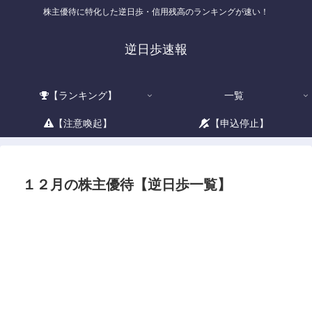
株主優待に特化した逆日歩・信用残高のランキングが速い！
逆日歩速報
【ランキング】
一覧
【注意喚起】
【申込停止】
１２月の株主優待【逆日歩一覧】