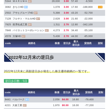
5344
ＭＡＲＵＷＡ
28,630
3.00
57.40
-6,500
東P
3082
きちりHD
1,078
3.00
17.60
-188,800
東S
注意
2502
アサヒグループHD
5,398
3.00
43.20
-52,700
東P
7128
フルサト・マルカHD
2,628
3.00
21.60
-22,000
東P
7925
前澤化成工業
1,511
2.70
12.80
-342,100
東P
7846
パイロットコーポレーション
4,273
2.70
34.40
-55,100
東P
4578
大塚HD
5,436
2.70
44.00
-85,000
東P
最大
code
銘柄名
株価
逆日歩
貸借残
規制
逆日歩
2022年12月末の逆日歩
2022年12月末に高額逆日歩が発生した株主優待銘柄の一覧です。
逆日歩日数：5日
最大
code
銘柄名
株価
逆日歩
貸借残
規制
逆日歩
9441
ベルパーク
2,056
84.00
16.80
-79,400
東S
4221
大倉工業
1,970
80.00
16.00
-77,200
東P