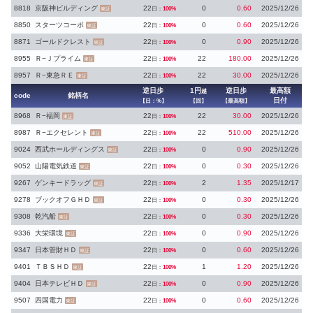
8818
京阪神ビルディング
22
0
0.60
2025/12/26
日：
100%
東証
8850
スターツコーポ
22
0
0.60
2025/12/26
日：
100%
東証
8871
ゴールドクレスト
22
0
0.90
2025/12/26
日：
100%
東証
8955
Ｒ−Ｊプライム
22
22
180.00
2025/12/26
日：
100%
東証
8957
Ｒ−東急ＲＥ
22
22
30.00
2025/12/26
日：
100%
東証
逆日歩
1円
逆日歩
最高額
越
code
銘柄名
日付
【日：%】
【回】
【最高額】
8968
Ｒ−福岡
22
22
30.00
2025/12/26
日：
100%
東証
8987
Ｒ−エクセレント
22
22
510.00
2025/12/26
日：
100%
東証
9024
西武ホールディングス
22
0
0.90
2025/12/26
日：
100%
東証
9052
山陽電気鉄道
22
0
0.30
2025/12/26
日：
100%
東証
9267
ゲンキードラッグ
22
2
1.35
2025/12/17
日：
100%
東証
9278
ブックオフＧＨＤ
22
0
0.30
2025/12/26
日：
100%
東証
9308
乾汽船
22
0
0.30
2025/12/26
日：
100%
東証
9336
大栄環境
22
0
0.90
2025/12/26
日：
100%
東証
9347
日本管財ＨＤ
22
0
0.60
2025/12/26
日：
100%
東証
9401
ＴＢＳＨＤ
22
1
1.20
2025/12/26
日：
100%
東証
9404
日本テレビＨＤ
22
0
0.90
2025/12/26
日：
100%
東証
9507
四国電力
22
0
0.60
2025/12/26
日：
100%
東証