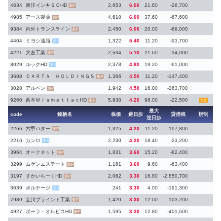
4634
東洋インキＳＣHD
2,653
6.00
21.60
-26,700
東P
4985
アース製薬
4,610
6.00
37.60
-67,600
東P
9384
内外トランスライン
2,450
6.00
20.00
-69,000
東P
4404
ミヨシ油脂
1,322
5.40
11.20
-93,700
東S
4221
大倉工業
2,634
5.10
21.60
-34,000
東P
8029
ルックHD
2,378
4.80
19.20
-61,000
東S
3688
ＣＡＲＴＡ ＨＯＬＤＩＮＧＳ
1,366
4.50
11.20
-147,400
東P
3028
アルペン
1,942
4.50
16.00
-363,700
東P
9260
西本ＷｉｓｍｅｔｔａｃHD
5,930
4.20
96.00
-22,500
東P
注意
最大
code
銘柄名
株価
逆日歩
貸借残
規制
逆日歩
2266
六甲バター
1,325
4.20
11.20
-107,800
東P
2216
カンロ
2,230
4.20
18.40
-23,200
東S
3964
オークネット
1,831
3.60
15.20
-82,400
東P
3299
ムゲンエステート
1,161
3.60
9.60
-63,400
東P
3197
すかいらーくHD
2,062
3.30
16.80
-2,850,700
東P
3639
ボルテージ
241
3.30
4.00
-191,300
東S
7989
立川ブラインド工業
1,420
3.30
12.00
-103,200
東P
4927
ポーラ・オルビスHD
1,595
3.30
12.80
-401,600
東P