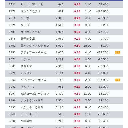
1431
Ｌｉｂ Ｗｏｒｋ
649
0.10
1.40
-57,400
2170
リンク＆モチベ
627
0.10
1.40
-417,000
2211
不二家
2,380
0.20
4.80
-23,300
2325
ＮＪＳ
4,520
0.50
9.20
-8,200
2501
サッポロビール
1,926
0.20
4.00
-177,700
2676
高千穂交易
2,063
0.20
4.20
-9,700
2702
日本マクドナルドＨＤ
8,050
0.30
16.20
-8,100
2752
フジオフードＧ本社
1,075
0.20
4.40
-477,200
注意
2871
ニチレイ
2,207
0.30
4.60
-93,500
3001
片倉工業
2,920
0.30
6.00
-30,300
3028
アルペン
2,191
0.10
4.40
-37,800
3053
ペッパーフドサビス
188
0.10
2.00
-135,900
注意
3082
きちりＨＤ
961
0.10
2.00
-13,300
3097
物語コーポレーション
5,430
0.60
11.00
-18,200
3196
ホットランドＨＤ
1,574
0.10
3.20
-13,100
3197
すかいらーくＨＤ
3,103
0.10
6.40
-33,400
3242
アーバネット
500
0.10
1.00
-33,600
3302
帝国繊維
3,260
0.30
6.60
-23,400
3950
ザ・パック
1,449
0.10
3.00
-68,500