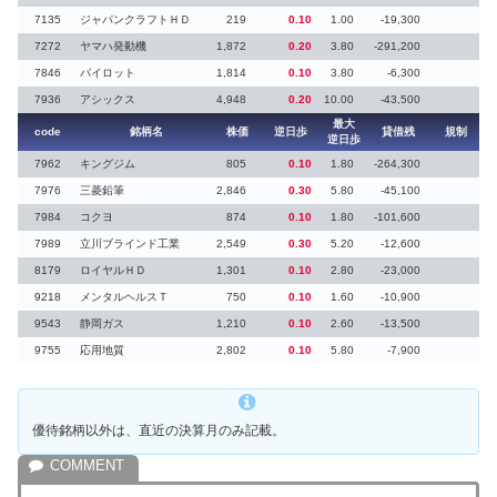
7135
ジャパンクラフトＨＤ
219
0.10
1.00
-19,300
7272
ヤマハ発動機
1,872
0.20
3.80
-291,200
7846
パイロット
1,814
0.10
3.80
-6,300
7936
アシックス
4,948
0.20
10.00
-43,500
最大
code
銘柄名
株価
逆日歩
貸借残
規制
逆日歩
7962
キングジム
805
0.10
1.80
-264,300
7976
三菱鉛筆
2,846
0.30
5.80
-45,100
7984
コクヨ
874
0.10
1.80
-101,600
7989
立川ブラインド工業
2,549
0.30
5.20
-12,600
8179
ロイヤルＨＤ
1,301
0.10
2.80
-23,000
9218
メンタルヘルスＴ
750
0.10
1.60
-10,900
9543
静岡ガス
1,210
0.10
2.60
-13,500
9755
応用地質
2,802
0.10
5.80
-7,900
優待銘柄以外は、直近の決算月のみ記載。