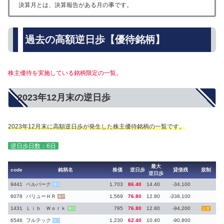
決算月とは、決算報告がある月の事です。
過去の高額逆日歩【優待銘柄】
株主優待を実施している銘柄限定の一覧。
2023年12月末の逆日歩
2023年12月末に高額逆日歩が発生した株主優待銘柄の一覧です。
逆日歩日数：6日
最大
code
銘柄名
株価
逆日歩
貸借残
規制
逆日歩
9441
ベルパーク
1,703
86.40
14.40
-34,100
東S
6078
バリューＨＲ
1,569
76.80
12.80
-338,100
東P
1431
Ｌｉｂ Ｗｏｒｋ
795
76.80
12.80
-94,200
東G
注意
6546
フルテック
1,230
62.40
10.40
-90,800
東S