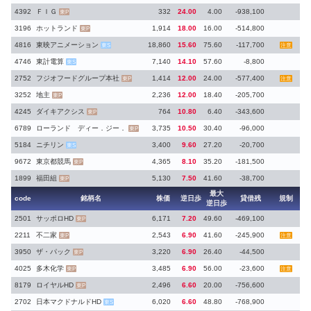
4392
ＦＩＧ
332
24.00
4.00
-938,100
東P
3196
ホットランド
1,914
18.00
16.00
-514,800
東P
4816
東映アニメーション
18,860
15.60
75.60
-117,700
東S
注意
4746
東計電算
7,140
14.10
57.60
-8,800
東S
2752
フジオフードグループ本社
1,414
12.00
24.00
-577,400
東P
注意
3252
地主
2,236
12.00
18.40
-205,700
東P
4245
ダイキアクシス
764
10.80
6.40
-343,600
東P
6789
ローランド ディー．ジー．
3,735
10.50
30.40
-96,000
東P
5184
ニチリン
3,400
9.60
27.20
-20,700
東S
9672
東京都競馬
4,365
8.10
35.20
-181,500
東P
1899
福田組
5,130
7.50
41.60
-38,700
東P
最大
code
銘柄名
株価
逆日歩
貸借残
規制
逆日歩
2501
サッポロHD
6,171
7.20
49.60
-469,100
東P
2211
不二家
2,543
6.90
41.60
-245,900
東P
注意
3950
ザ・パック
3,220
6.90
26.40
-44,500
東P
4025
多木化学
3,485
6.90
56.00
-23,600
東P
注意
8179
ロイヤルHD
2,496
6.60
20.00
-756,600
東P
2702
日本マクドナルドHD
6,020
6.60
48.80
-768,900
東S