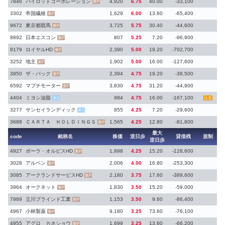
7846
パイロットコーポレーション
4,920
6.75
40.00
-33,100
東P
3302
帝国繊維
1,629
6.00
13.60
-65,400
東P
9672
東京都競馬
3,725
5.75
30.40
-44,600
東P
8892
日本エスコン
807
5.25
7.20
-96,900
東P
8179
ロイヤルHD
2,390
5.00
19.20
-702,700
東P
3252
地主
1,902
5.00
16.00
-127,600
東P
3950
ザ・パック
2,394
4.75
19.20
-38,500
東P
6592
マブチモーター
3,830
4.75
31.20
-44,900
東P
4404
ミヨシ油脂
984
4.75
16.00
-167,100
東S
注意
3277
サンセイランディック
855
4.25
7.20
-29,600
東S
3688
ＣＡＲＴＡ ＨＯＬＤＩＮＧＳ
1,565
4.25
12.80
-81,800
東P
最大
code
銘柄名
株価
逆日歩
貸借残
規制
逆日歩
4927
ポーラ・オルビスHD
1,898
4.25
15.20
-128,600
東P
3028
アルペン
2,006
4.00
16.80
-253,300
東P
3085
アークランドサービスHD
2,180
3.75
17.60
-389,600
東P
3964
オークネット
1,830
3.50
15.20
-59,000
東P
7989
立川ブラインド工業
1,153
3.50
9.60
-86,400
東P
4967
小林製薬
9,180
3.25
73.60
-76,100
東P
4955
アグロ カネショウ
1,699
3.25
13.60
-66,200
東P