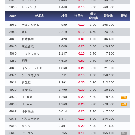
3950
ザ・パック
1,449
0.10
3.00
-68,500
最大
code
銘柄名
株価
逆日歩
貸借残
規制
逆日歩
3962
チェンジＨＤ
959
0.10
2.00
-168,500
3983
オロ
2,219
0.10
4.60
-24,000
4025
多木化学
5,420
0.60
11.00
-36,400
4045
東亞合成
1,848
0.20
3.80
-20,900
4060
ｒａｋｕｍｏ
1,147
0.10
2.40
-7,100
4258
網屋
4,610
0.50
9.40
-40,400
4326
インテージＨＤ
1,860
0.20
3.80
-21,600
4344
ソースネクスト
111
0.10
1.00
-759,400
4911
資生堂
3,391
0.20
6.80
-112,200
4919
ミルボン
2,796
0.30
5.60
-26,100
4933
Ｉ−ｎｅ
1,260
0.20
5.20
-78,500
注意
4933
Ｉ−ｎｅ
1,260
0.20
5.20
-78,500
注意
4967
小林製薬
5,614
0.20
11.40
-17,600
6078
バリューＨＲ
1,477
0.10
3.00
-144,900
6498
キッツ
2,401
0.20
5.00
-21,400
6630
ヤーマン
755
0.10
3.20
-155,100
停止