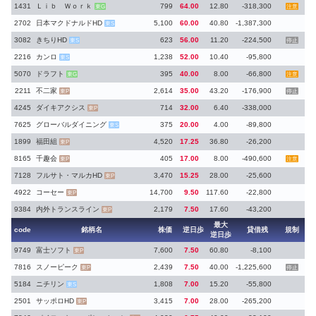
1431
Ｌｉｂ Ｗｏｒｋ
799
64.00
12.80
-318,300
東G
注意
2702
日本マクドナルドHD
5,100
60.00
40.80
-1,387,300
東S
3082
きちりHD
623
56.00
11.20
-224,500
東S
停止
2216
カンロ
1,238
52.00
10.40
-95,800
東S
5070
ドラフト
395
40.00
8.00
-66,800
東G
注意
2211
不二家
2,614
35.00
43.20
-176,900
東P
停止
4245
ダイキアクシス
714
32.00
6.40
-338,000
東P
7625
グローバルダイニング
375
20.00
4.00
-89,800
東S
1899
福田組
4,520
17.25
36.80
-26,200
東P
8165
千趣会
405
17.00
8.00
-490,600
東P
注意
7128
フルサト・マルカHD
3,470
15.25
28.00
-25,600
東P
4922
コーセー
14,700
9.50
117.60
-22,800
東P
9384
内外トランスライン
2,179
7.50
17.60
-43,200
東P
最大
code
銘柄名
株価
逆日歩
貸借残
規制
逆日歩
9749
富士ソフト
7,600
7.50
60.80
-8,100
東P
7816
スノーピーク
2,439
7.50
40.00
-1,225,600
東P
停止
5184
ニチリン
1,808
7.00
15.20
-55,800
東S
2501
サッポロHD
3,415
7.00
28.00
-265,200
東P