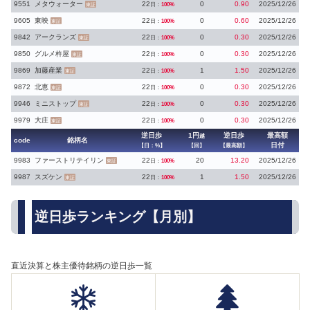
9551
メタウォーター
22
0
0.90
2025/12/26
日：
100%
東証
9605
東映
22
0
0.60
2025/12/26
日：
100%
東証
9842
アークランズ
22
0
0.30
2025/12/26
日：
100%
東証
9850
グルメ杵屋
22
0
0.30
2025/12/26
日：
100%
東証
9869
加藤産業
22
1
1.50
2025/12/26
日：
100%
東証
9872
北恵
22
0
0.30
2025/12/26
日：
100%
東証
9946
ミニストップ
22
0
0.30
2025/12/26
日：
100%
東証
9979
大庄
22
0
0.30
2025/12/26
日：
100%
東証
逆日歩
1円
逆日歩
最高額
越
code
銘柄名
日付
【日：%】
【回】
【最高額】
9983
ファーストリテイリン
22
20
13.20
2025/12/26
日：
100%
東証
9987
スズケン
22
1
1.50
2025/12/26
日：
100%
東証
逆日歩ランキング【月別】
直近決算と株主優待銘柄の逆日歩一覧