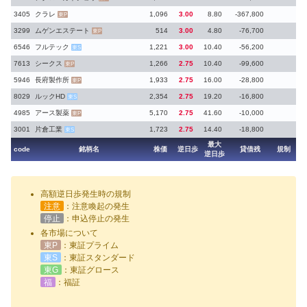
3405
クラレ
1,096
3.00
8.80
-367,800
東P
3299
ムゲンエステート
514
3.00
4.80
-76,700
東P
6546
フルテック
1,221
3.00
10.40
-56,200
東S
7613
シークス
1,266
2.75
10.40
-99,600
東P
5946
長府製作所
1,933
2.75
16.00
-28,800
東P
8029
ルックHD
2,354
2.75
19.20
-16,800
東S
4985
アース製薬
5,170
2.75
41.60
-10,000
東P
3001
片倉工業
1,723
2.75
14.40
-18,800
東S
最大
code
銘柄名
株価
逆日歩
貸借残
規制
逆日歩
高額逆日歩発生時の規制
注意
：注意喚起の発生
停止
：申込停止の発生
各市場について
東P
：東証プライム
東S
：東証スタンダード
東G
：東証グロース
福
：福証