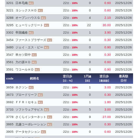
3201
日本毛織
22
0
0.60
2025/12/26
日：
100%
東証
3221
ヨシックスＨＤ
22
0
0.60
2025/12/26
日：
100%
東証
3288
オープンハウスＧ
22
4
2.10
2025/12/26
日：
100%
東証
3295
ヒューリックリート
22
22
30.00
2025/12/26
日：
100%
東証
3302
帝国繊維
22
1
3.90
2025/12/26
日：
100%
東証
3454
ファーストブラザーズ
22
0
0.30
2025/12/26
日：
100%
東証
3480
ジェイ・エス・ビー
22
0
0.90
2025/12/26
日：
100%
東証
3547
串カツ田中
22
0
0.30
2025/12/26
日：
100%
東証
3561
力の源ＨＤ
22
0
0.60
2025/12/26
日：
100%
東証
3591
ワコールＨＤ
22
0
0.90
2025/12/26
日：
100%
東証
逆日歩
1円
逆日歩
最高額
越
code
銘柄名
日付
【日：%】
【回】
【最高額】
3659
ネクソン
22
1
3.00
2025/12/26
日：
100%
東証
3673
ブロードリーフ
22
0
0.30
2025/12/26
日：
100%
東証
3692
ＦＦＲＩセキュ
22
1
1.80
2025/12/26
日：
100%
東証
3733
ソフトウェアサビス
22
5
3.00
2025/12/26
日：
100%
東証
3778
さくらインターネット
22
9
27.00
2025/12/10
日：
100%
東証
3865
北越コーポレーション
22
0
0.30
2025/12/26
日：
100%
東証
3905
データセクション
22
0
0.60
2025/12/26
日：
100%
東証