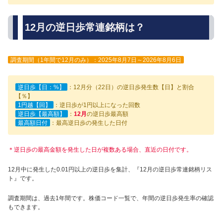
12月の逆日歩常連銘柄は？
調査期間（1年間で12月のみ）：2025年8月7日～2026年8月6日
逆日歩【日：%】
：12月分（22日）の逆日歩発生数【日】と割合
【％】
1円越【回】
：逆日歩が1円以上になった回数
逆日歩【最高額】
：
12月
の逆日歩最高額
最高額日付
：最高逆日歩の発生した日付
＊逆日歩の最高金額を発生した日が複数ある場合、直近の日付です。
12月中に発生した0.01円以上の逆日歩を集計、『12月の逆日歩常連銘柄リス
ト』です。
調査期間は、過去1年間です。株価コード一覧で、年間の逆日歩発生率の確認
もできます。