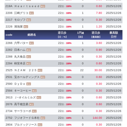
219A
Ｈｅａｒｔｓｅｅｄ
22
0
0.60
2025/12/26
日：
100%
東証
2206
江崎グリコ
22
1
7.80
2025/12/26
日：
100%
東証
2217
モロゾフ
22
0
0.30
2025/12/26
日：
100%
東証
2226
湖池屋
22
1
1.20
2025/12/26
日：
100%
東証
逆日歩
1円
逆日歩
最高額
越
code
銘柄名
日付
【日：%】
【回】
【最高額】
2266
六甲バター
22
1
3.60
2025/12/26
日：
100%
東証
2282
日本ハム
22
0
0.90
2025/12/26
日：
100%
東証
2288
丸大食品
22
0
0.30
2025/12/26
日：
100%
東証
2294
柿安本店
22
0
0.60
2025/12/26
日：
100%
東証
2525
ＮＺＡＭ ２２５
22
22
30.00
2025/12/26
日：
100%
東証
2531
宝ホールディングス
22
0
0.60
2025/12/26
日：
100%
東証
2590
ＤｙＤｏ
22
0
0.30
2025/12/26
日：
100%
東証
2594
キーコーヒー
22
0
0.30
2025/12/26
日：
100%
東証
2613
Ｊ−オイルミルズ
22
0
0.60
2025/12/26
日：
100%
東証
2676
高千穂交易
22
0
0.60
2025/12/26
日：
100%
東証
2734
サーラコーポ
22
0
0.30
2025/12/26
日：
100%
東証
2752
フジオフードＧ本社
22
1
144.00
2025/12/26
日：
100%
東証
2804
ブルドックソース
22
0
0.30
2025/12/26
日：
100%
東証