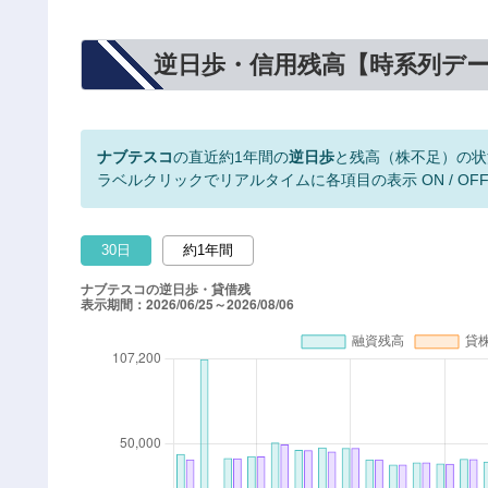
逆日歩・信用残高【時系列デ
ナブテスコ
の直近約1年間の
逆日歩
と残高（株不足）の状
ラベルクリックでリアルタイムに各項目の表示 ON / OF
30日
約1年間