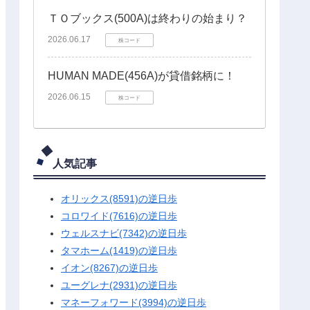
ＴＯブックス(500A)は終わりの始まり？
2026.06.17
株コード
HUMAN MADE(456A)が貸借銘柄に！
2026.06.15
株コード
人気記事
オリックス(8591)の逆日歩
コロワイド(7616)の逆日歩
ウェルスナビ(7342)の逆日歩
タマホーム(1419)の逆日歩
イオン(8267)の逆日歩
ユーグレナ(2931)の逆日歩
マネーフォワード(3994)の逆日歩