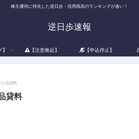
株主優待に特化した逆日歩・信用残高のランキングが速い！
逆日歩速報
グ】
【注意喚起】
【申込停止】
情報と品貸料
と品貸料