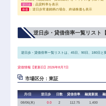
：品貸料率を表示
逆日歩
：逆日歩常連銘柄の場合、終値株価も表示
株価
逆日歩・貸借倍率一覧リスト
逆日歩・貸借倍率一覧リストは、45日、90日、180日と
貸借情報【更新日】2026年8月7日
市場区分：東証
月/日
逆日歩
日数
貸借倍率
融資新規
融
08/06(木)
0.0
2
112.75
1,400