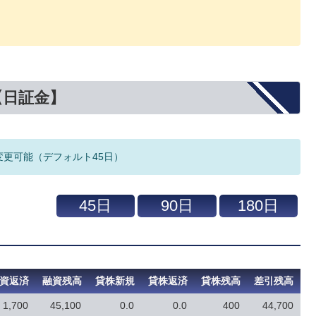
【日証金】
変更可能（デフォルト45日）
資返済
融資残高
貸株新規
貸株返済
貸株残高
差引残高
1,700
45,100
0.0
0.0
400
44,700