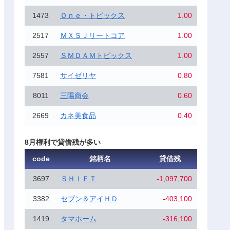
1473
Ｏｎｅ・トピックス
1.00
2517
ＭＸＳＪリートコア
1.00
2557
ＳＭＤＡＭトピックス
1.00
7581
サイゼリヤ
0.80
8011
三陽商会
0.60
2669
カネ美食品
0.40
8月権利で貸借残が多い
code
銘柄名
貸借残
3697
ＳＨＩＦＴ
-1,097,700
3382
セブン＆アイＨＤ
-403,100
1419
タマホーム
-316,100