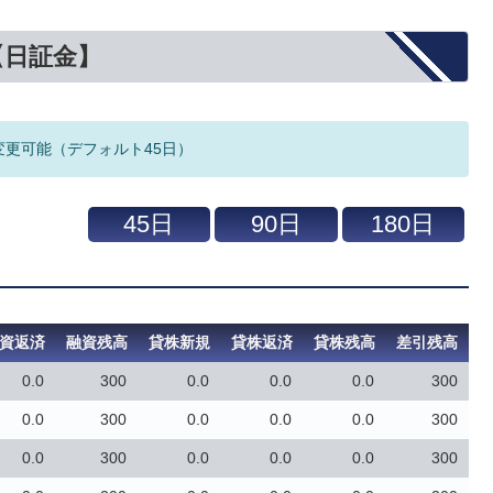
【日証金】
変更可能（デフォルト45日）
資返済
融資残高
貸株新規
貸株返済
貸株残高
差引残高
0.0
300
0.0
0.0
0.0
300
0.0
300
0.0
0.0
0.0
300
0.0
300
0.0
0.0
0.0
300