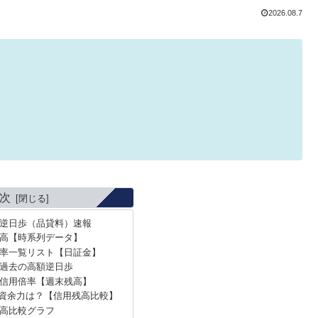
2026.08.7
次
の逆日歩（品貸料）速報
高【時系列データ】
率一覧リスト【日証金】
の過去の高額逆日歩
の信用倍率【週末残高】
資余力は？【信用残高比較】
高比較グラフ