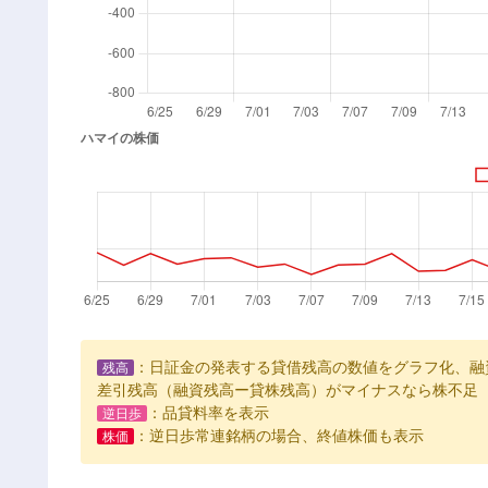
：日証金の発表する貸借残高の数値をグラフ化、融
残高
差引残高（融資残高ー貸株残高）がマイナスなら株不足
：品貸料率を表示
逆日歩
：逆日歩常連銘柄の場合、終値株価も表示
株価