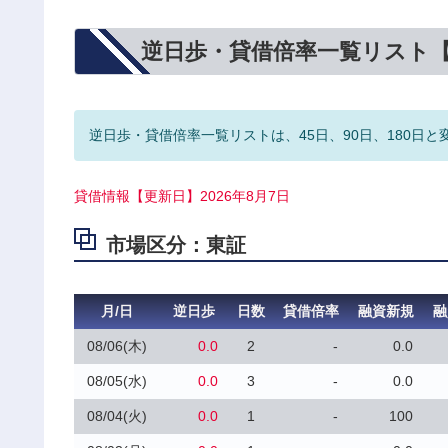
逆日歩・貸借倍率一覧リスト
逆日歩・貸借倍率一覧リストは、45日、90日、180日と
貸借情報【更新日】2026年8月7日
市場区分：東証
月/日
逆日歩
日数
貸借倍率
融資新規
融
08/06(木)
0.0
2
-
0.0
08/05(水)
0.0
3
-
0.0
08/04(火)
0.0
1
-
100