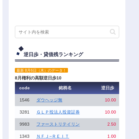
逆日歩・貸借残ランキング
最新 8月6日（木）のデータ！
8月権利の高額逆日歩10
code
銘柄名
逆日歩
1546
ダウヘッジ無
10.00
3281
ＧＬＰ投法人投資証券
10.00
9983
ファーストリテイリン
2.50
1343
ＮＦＪ−ＲＥＩＴ
1.00