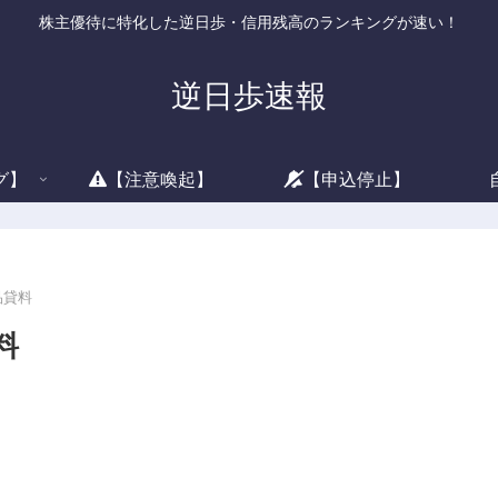
株主優待に特化した逆日歩・信用残高のランキングが速い！
逆日歩速報
グ】
【注意喚起】
【申込停止】
品貸料
料