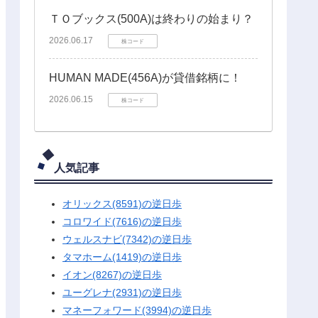
ＴＯブックス(500A)は終わりの始まり？
2026.06.17
株コード
HUMAN MADE(456A)が貸借銘柄に！
2026.06.15
株コード
人気記事
オリックス(8591)の逆日歩
コロワイド(7616)の逆日歩
ウェルスナビ(7342)の逆日歩
タマホーム(1419)の逆日歩
イオン(8267)の逆日歩
ユーグレナ(2931)の逆日歩
マネーフォワード(3994)の逆日歩