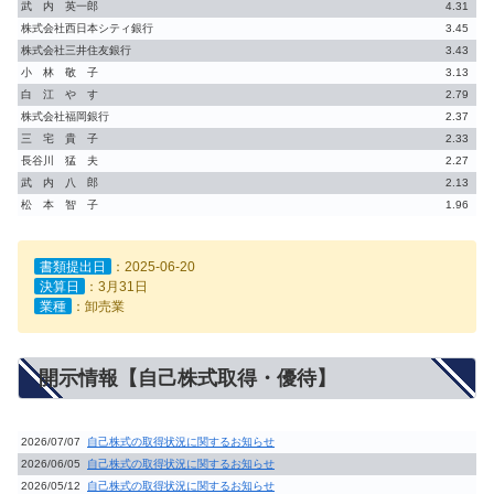
武 内 英一郎
4.31
株式会社西日本シティ銀行
3.45
株式会社三井住友銀行
3.43
小 林 敬 子
3.13
白 江 や す
2.79
株式会社福岡銀行
2.37
三 宅 貴 子
2.33
長谷川 猛 夫
2.27
武 内 八 郎
2.13
松 本 智 子
1.96
書類提出日
：2025-06-20
決算日
：3月31日
業種
：卸売業
開示情報【自己株式取得・優待】
2026/07/07
自己株式の取得状況に関するお知らせ
2026/06/05
自己株式の取得状況に関するお知らせ
2026/05/12
自己株式の取得状況に関するお知らせ