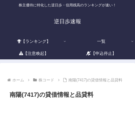
株主優待に特化した逆日歩・信用残高のランキングが速い！
逆日歩速報
【ランキング】
一覧
【注意喚起】
【申込停止】
ホーム
株コード
南陽(7417)の貸借情報と品貸料
南陽(7417)の貸借情報と品貸料