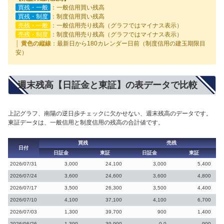
買残・一般
：一般信用買い残高
買残・制度
：制度信用買い残高
売残・一般
：一般信用売り残高（グラフではマイナス表示）
売残・制度
：制度信用売り残高（グラフではマイナス表示）
│ 黄色の縦線
：最新日から180カレンダー日前（制度信用の建玉期限目
安）
週末残高【日証金と東証】の表データで比較
上記グラフ、南陽の逆日歩チェックに欠かせない、週末残高のデータです。
東証データは、一般信用と制度信用の残高の合計値です。
買残
売残
日付
日証金
東証
日証金
東証
2026/07/31
3,000
24,100
3,000
5,400
2026/07/24
3,600
24,600
3,600
4,800
2026/07/17
3,500
26,300
3,500
4,400
2026/07/10
4,100
37,100
4,100
6,700
2026/07/03
1,300
39,700
900
1,400
2026/06/26
1,300
39,900
0.0
900