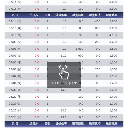
07/16(木)
0.0
1
1.0
100
0.0
3,000
07/15(水)
0.0
4
1.0
100
0.0
2,900
月/日
逆日歩
日数
貸借倍率
融資新規
融資返済
融資残高
貸
07/14(火)
0.0
1
1.0
0.0
400
2,800
07/13(月)
0.0
1
1.0
0.0
900
3,200
07/10(金)
0.0
1
1.0
700
0.0
4,100
07/09(木)
0.0
1
1.0
100
200
3,400
07/08(水)
0.0
3
1.0
1,600
0.0
3,500
1
07/07(火)
0.0
1
1.19
600
0.0
1,900
07/06(月)
0.0
1
1.0
0.0
0.0
1,300
07/03(金)
0.0
1
1.44
0.0
200
1,300
07/02(木)
0.0
1
7.5
100
0.0
1,500
07/01(水)
0.0
3
スクロールできます
14.0
0.0
0.0
1,400
06/30(火)
0.0
1
14.0
0.0
0.0
1,400
06/29(月)
0.0
1
-
100
0.0
1,400
06/26(金)
0.0
1
-
0.0
0.0
1,300
06/25(木)
0.0
1
13.0
0.0
0.0
1,300
06/24(水)
0.0
3
13.0
0.0
0.0
1,300
月/日
逆日歩
日数
貸借倍率
融資新規
融資返済
融資残高
貸