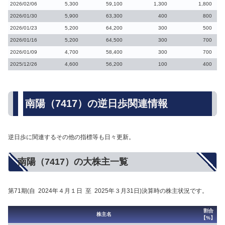
2026/02/06
5,300
59,100
1,300
1,800
2026/01/30
5,900
63,300
400
800
2026/01/23
5,200
64,200
300
500
2026/01/16
5,200
64,500
300
700
2026/01/09
4,700
58,400
300
700
2025/12/26
4,600
56,200
100
400
南陽（7417）の逆日歩関連情報
逆日歩に関連するその他の指標等も日々更新。
南陽（7417）の大株主一覧
第71期(自 2024年４月１日 至 2025年３月31日)決算時の株主状況です。
割合
株主名
【%】