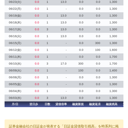
06/23(火)
0.0
1
13.0
0.0
0.0
1,300
06/22(月)
0.0
1
-
0.0
0.0
1,300
06/19(金)
0.0
1
13.0
0.0
0.0
1,300
06/18(木)
0.0
1
13.0
0.0
0.0
1,300
06/17(水)
0.0
3
13.0
0.0
0.0
1,300
06/16(火)
0.0
1
13.0
0.0
0.0
1,300
06/15(月)
0.0
1
-
0.0
300
1,300
06/12(金)
0.0
1
-
0.0
100
1,600
06/11(木)
0.0
1
-
0.0
0.0
1,700
06/10(水)
0.0
3
17.0
300
0.0
1,700
06/09(火)
0.0
1
-
100
0.0
1,400
06/08(月)
0.0
1
-
0.0
0.0
1,300
06/05(金)
0.0
1
-
0.0
0.0
1,300
06/04(木)
0.0
1
-
0.0
0.0
1,300
06/03(水)
0.0
3
13.0
0.0
0.0
1,300
月/日
逆日歩
日数
貸借倍率
融資新規
融資返済
融資残高
貸
証券金融会社の日証金が発表する「日証金貸借取引残高」を時系列に掲