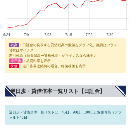
残高
：日証金の発表する貸借残高の数値をグラフ化、融資はプラス、
貸株はマイナス
差引残高（融資残高ー貸株残高）がマイナスなら株不足
逆日歩
：品貸料率を表示
株価
：逆日歩常連銘柄の場合、終値株価も表示
逆日歩・貸借倍率一覧リスト【日証金】
逆日歩・貸借倍率一覧リストは、45日、90日、180日と変更可能（デフ
ォルト45日）