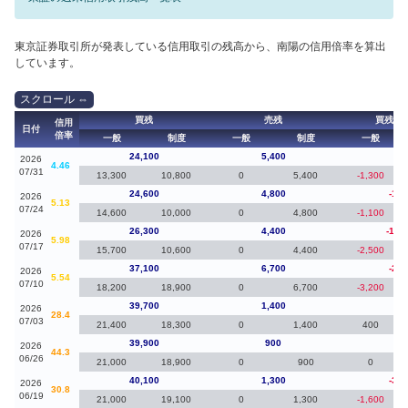
東京証券取引所が発表している信用取引の残高から、南陽の信用倍率を算出
しています。
買残
売残
買残（
信用
日付
倍率
一般
制度
一般
制度
一般
24,100
5,400
-50
2026
4.46
07/31
13,300
10,800
0
5,400
-1,300
24,600
4,800
-1,7
2026
5.13
07/24
14,600
10,000
0
4,800
-1,100
26,300
4,400
-10,
2026
5.98
07/17
15,700
10,600
0
4,400
-2,500
37,100
6,700
-2,6
2026
5.54
07/10
18,200
18,900
0
6,700
-3,200
39,700
1,400
-20
2026
28.4
07/03
21,400
18,300
0
1,400
400
39,900
900
-20
2026
44.3
06/26
21,000
18,900
0
900
0
40,100
1,300
-3,6
2026
30.8
06/19
21,000
19,100
0
1,300
-1,600