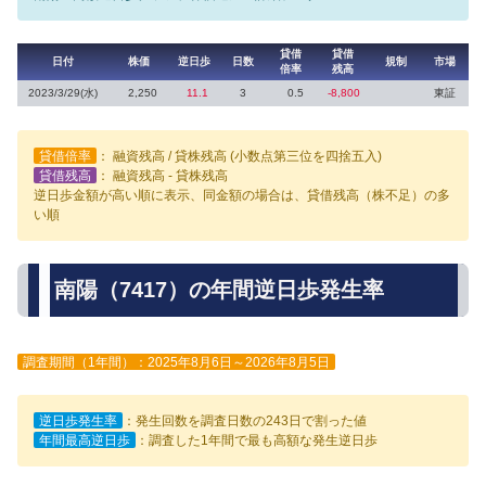
貸借
貸借
日付
株価
逆日歩
日数
規制
市場
倍率
残高
2023/3/29(水)
2,250
11.1
3
0.5
-8,800
東証
貸借倍率
： 融資残高 / 貸株残高 (小数点第三位を四捨五入)
貸借残高
： 融資残高 - 貸株残高
逆日歩金額が高い順に表示、同金額の場合は、貸借残高（株不足）の多
い順
南陽（7417）の年間逆日歩発生率
調査期間（1年間）：2025年8月6日～2026年8月5日
逆日歩発生率
：発生回数を調査日数の243日で割った値
年間最高逆日歩
：調査した1年間で最も高額な発生逆日歩