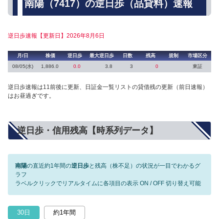
南陽（7417）の逆日歩（品貸料）速報
逆日歩速報【更新日】2026年8月6日
月/日
株価
逆日歩
最大逆日歩
日数
残高
規制
市場区分
08/05(水)
1,886.0
0.0
3.8
3
0
東証
逆日歩速報は11前後に更新、日証金一覧リストの貸借残の更新（前日速報）
はお昼過ぎです。
逆日歩・信用残高【時系列データ】
南陽
の直近約1年間の
逆日歩
と残高（株不足）の状況が一目でわかるグ
ラフ
ラベルクリックでリアルタイムに各項目の表示 ON / OFF 切り替え可能
30日
約1年間