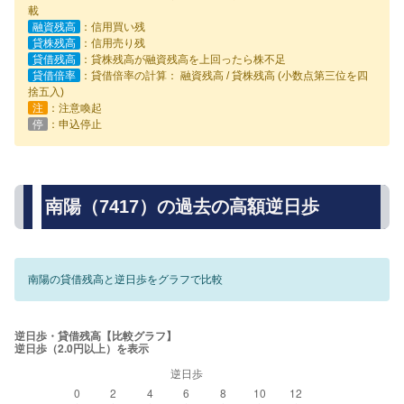
載
融資残高
：信用買い残
貸株残高
：信用売り残
貸借残高
：貸株残高が融資残高を上回ったら株不足
貸借倍率
：貸借倍率の計算： 融資残高 / 貸株残高 (小数点第三位を四
捨五入)
注
：注意喚起
停
：申込停止
南陽（7417）の過去の高額逆日歩
南陽の貸借残高と逆日歩をグラフで比較