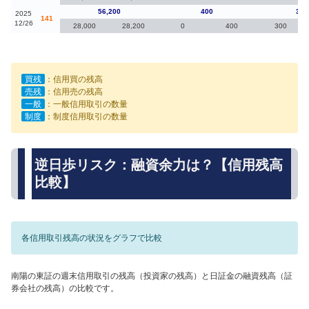
56,200
400
3,8
2025
141
12/26
28,000
28,200
0
400
300
買残
：信用買の残高
売残
：信用売の残高
一般
：一般信用取引の数量
制度
：制度信用取引の数量
逆日歩リスク：融資余力は？【信用残高
比較】
各信用取引残高の状況をグラフで比較
南陽の東証の週末信用取引の残高（投資家の残高）と日証金の融資残高（証
券会社の残高）の比較です。