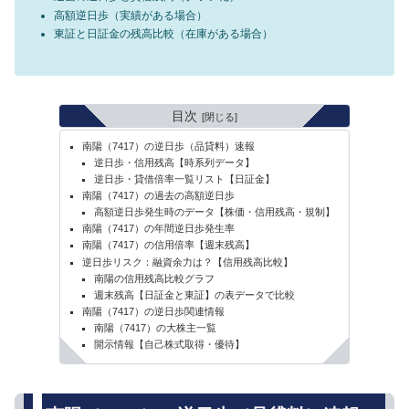
高額逆日歩（実績がある場合）
東証と日証金の残高比較（在庫がある場合）
目次
南陽（7417）の逆日歩（品貸料）速報
逆日歩・信用残高【時系列データ】
逆日歩・貸借倍率一覧リスト【日証金】
南陽（7417）の過去の高額逆日歩
高額逆日歩発生時のデータ【株価・信用残高・規制】
南陽（7417）の年間逆日歩発生率
南陽（7417）の信用倍率【週末残高】
逆日歩リスク：融資余力は？【信用残高比較】
南陽の信用残高比較グラフ
週末残高【日証金と東証】の表データで比較
南陽（7417）の逆日歩関連情報
南陽（7417）の大株主一覧
開示情報【自己株式取得・優待】