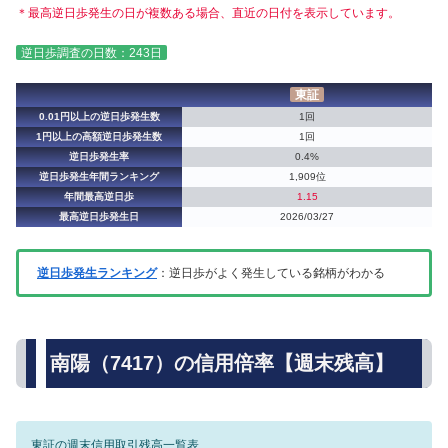
＊最高逆日歩発生の日が複数ある場合、直近の日付を表示しています。
逆日歩調査の日数：243日
東証
0.01円以上の逆日歩発生数
1回
1円以上の高額逆日歩発生数
1回
逆日歩発生率
0.4%
逆日歩発生年間ランキング
1,909位
年間最高逆日歩
1.15
最高逆日歩発生日
2026/03/27
逆日歩発生ランキング
：逆日歩がよく発生している銘柄がわかる
南陽（7417）の信用倍率【週末残高】
東証の週末信用取引残高一覧表