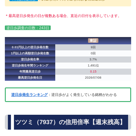
＊最高逆日歩発生の日が複数ある場合、直近の日付を表示しています。
逆日歩調査の日数：243日
東証
0.01円以上の逆日歩発生数
9回
1円以上の高額逆日歩発生数
0回
逆日歩発生率
3.7%
逆日歩発生年間ランキング
1,491位
年間最高逆日歩
0.15
最高逆日歩発生日
2026/07/08
逆日歩発生ランキング
：逆日歩がよく発生している銘柄がわかる
ツツミ（7937）の信用倍率【週末残高】