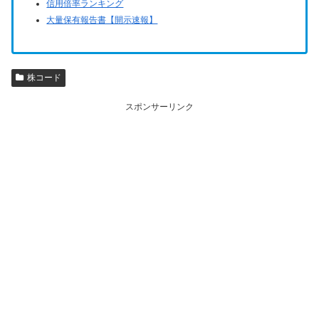
信用倍率ランキング
大量保有報告書【開示速報】
株コード
スポンサーリンク