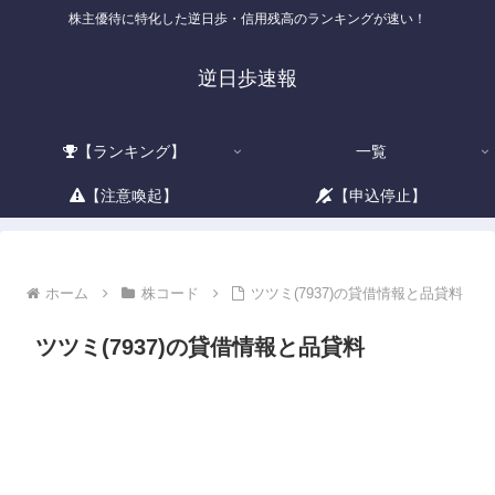
株主優待に特化した逆日歩・信用残高のランキングが速い！
逆日歩速報
【ランキング】
一覧
【注意喚起】
【申込停止】
ホーム
株コード
ツツミ(7937)の貸借情報と品貸料
ツツミ(7937)の貸借情報と品貸料