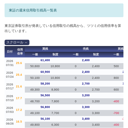
東証の週末信用取引残高一覧表
東京証券取引所が発表している信用取引の残高から、ツツミの信用倍率を算
出しています。
買残
売残
買残（
信用
日付
倍率
一般
制度
一般
制度
一般
61,400
2,400
50
2026
25.6
07/31
50,600
10,800
0
2,400
500
60,900
2,400
2,7
2026
25.4
07/24
50,100
10,800
0
2,400
800
58,200
2,700
1,7
2026
21.6
07/17
49,300
8,900
0
2,700
600
56,500
3,200
-30
2026
17.7
07/10
48,700
7,800
0
3,200
-400
56,800
3,300
70
2026
17.2
07/03
49,100
7,700
0
3,300
-700
56,100
3,400
-1,6
2026
16.5
06/26
49,800
6,300
0
3,400
-400