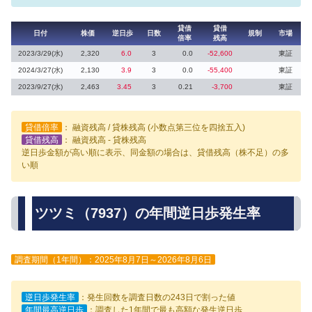
貸借
貸借
日付
株価
逆日歩
日数
規制
市場
倍率
残高
2023/3/29(水)
2,320
6.0
3
0.0
-52,600
東証
2024/3/27(水)
2,130
3.9
3
0.0
-55,400
東証
2023/9/27(水)
2,463
3.45
3
0.21
-3,700
東証
貸借倍率
： 融資残高 / 貸株残高 (小数点第三位を四捨五入)
貸借残高
： 融資残高 - 貸株残高
逆日歩金額が高い順に表示、同金額の場合は、貸借残高（株不足）の多
い順
ツツミ（7937）の年間逆日歩発生率
調査期間（1年間）：2025年8月7日～2026年8月6日
逆日歩発生率
：発生回数を調査日数の243日で割った値
年間最高逆日歩
：調査した1年間で最も高額な発生逆日歩