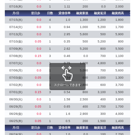
07/16(木)
0.0
1
1.11
200
0.0
2,000
月/日
逆日歩
日数
貸借倍率
融資新規
融資返済
融資残高
貸
07/15(水)
0.0
4
1.0
1,300
1,200
1,800
07/14(火)
0.0
1
0.94
1,000
5,200
1,700
07/13(月)
0.0
1
2.95
5,600
500
5,900
07/10(金)
0.05
1
0.35
500
5,200
800
07/09(木)
0.0
1
2.62
5,200
800
5,500
07/08(水)
0.15
3
0.46
0.0
700
1,100
07/07(火)
0.0
1
0.75
1,000
4,800
1,800
07/06(月)
0.0
1
2.33
5,000
700
5,600
07/03(金)
0.05
1
0.54
600
3,000
1,300
07/02(木)
0.0
1
スクロールできます
1.61
2,800
600
3,700
07/01(水)
0.15
3
0.54
800
3,100
1,500
06/30(火)
0.0
1
1.58
2,500
400
3,800
06/29(月)
0.05
1
0.65
400
2,700
1,700
06/26(金)
0.0
1
1.6
2,900
300
4,000
06/25(木)
0.05
1
0.5
200
1,500
1,400
月/日
逆日歩
日数
貸借倍率
融資新規
融資返済
融資残高
貸
06/24(水)
0.0
3
1.0
0.0
100
2,700