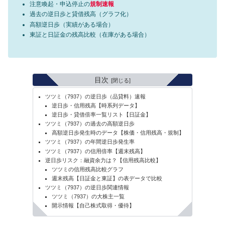
注意喚起・申込停止の
規制速報
過去の逆日歩と貸借残高（グラフ化）
高額逆日歩（実績がある場合）
東証と日証金の残高比較（在庫がある場合）
目次
ツツミ（7937）の逆日歩（品貸料）速報
逆日歩・信用残高【時系列データ】
逆日歩・貸借倍率一覧リスト【日証金】
ツツミ（7937）の過去の高額逆日歩
高額逆日歩発生時のデータ【株価・信用残高・規制】
ツツミ（7937）の年間逆日歩発生率
ツツミ（7937）の信用倍率【週末残高】
逆日歩リスク：融資余力は？【信用残高比較】
ツツミの信用残高比較グラフ
週末残高【日証金と東証】の表データで比較
ツツミ（7937）の逆日歩関連情報
ツツミ（7937）の大株主一覧
開示情報【自己株式取得・優待】