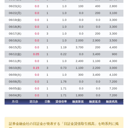
06/23(火)
0.0
1
1.0
100
400
2,800
06/22(月)
0.0
1
1.0
0.0
200
3,100
06/19(金)
0.0
1
1.0
0.0
0.0
3,300
06/18(木)
0.0
1
1.0
0.0
0.0
3,300
06/17(水)
0.0
3
1.0
0.0
200
3,300
06/16(火)
0.0
1
1.0
2,000
2,900
3,500
06/15(月)
0.0
1
1.19
3,700
200
4,400
06/12(金)
0.05
1
0.22
0.0
3,400
900
06/11(木)
0.0
1
1.0
2,400
1,100
4,300
06/10(水)
0.15
3
0.73
1,100
2,200
3,000
06/09(火)
0.0
1
1.0
300
3,400
4,100
06/08(月)
0.0
1
1.76
0.0
0.0
7,200
06/05(金)
0.0
1
1.71
0.0
0.0
7,200
06/04(木)
0.0
1
1.71
1,800
0.0
7,200
月/日
逆日歩
日数
貸借倍率
融資新規
融資返済
融資残高
貸
証券金融会社の日証金が発表する「日証金貸借取引残高」を時系列に掲