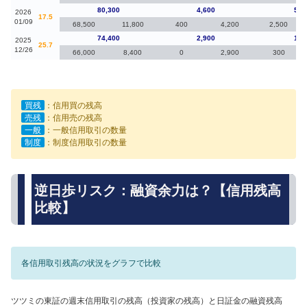
80,300
4,600
5,9
2026
17.5
01/09
68,500
11,800
400
4,200
2,500
74,400
2,900
1,0
2025
25.7
12/26
66,000
8,400
0
2,900
300
買残
：信用買の残高
売残
：信用売の残高
一般
：一般信用取引の数量
制度
：制度信用取引の数量
逆日歩リスク：融資余力は？【信用残高
比較】
各信用取引残高の状況をグラフで比較
ツツミの東証の週末信用取引の残高（投資家の残高）と日証金の融資残高