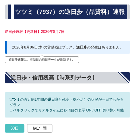
ツツミ（7937）の逆日歩（品貸料）速報
逆日歩速報【更新日】2026年8月7日
2026年8月06日(木)の貸借残はプラス、
逆日歩
の発生はありません。
逆日歩速報は、更新日の前日データが最新です。
逆日歩・信用残高【時系列データ】
ツツミ
の直近約1年間の
逆日歩
と残高（株不足）の状況が一目でわかる
グラフ
ラベルクリックでリアルタイムに各項目の表示 ON / OFF 切り替え可能
30日
約1年間