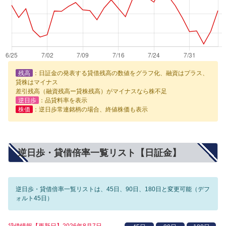
残高
：日証金の発表する貸借残高の数値をグラフ化、融資はプラス、
貸株はマイナス
差引残高（融資残高ー貸株残高）がマイナスなら株不足
逆日歩
：品貸料率を表示
株価
：逆日歩常連銘柄の場合、終値株価も表示
逆日歩・貸借倍率一覧リスト【日証金】
逆日歩・貸借倍率一覧リストは、45日、90日、180日と変更可能（デフ
ォルト45日）
貸借情報【更新日】2026年8月7日