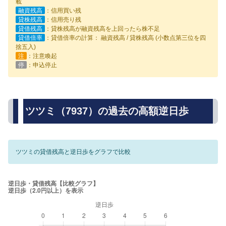
載
融資残高
：信用買い残
貸株残高
：信用売り残
貸借残高
：貸株残高が融資残高を上回ったら株不足
貸借倍率
：貸借倍率の計算： 融資残高 / 貸株残高 (小数点第三位を四
捨五入)
注
：注意喚起
停
：申込停止
ツツミ（7937）の過去の高額逆日歩
ツツミの貸借残高と逆日歩をグラフで比較