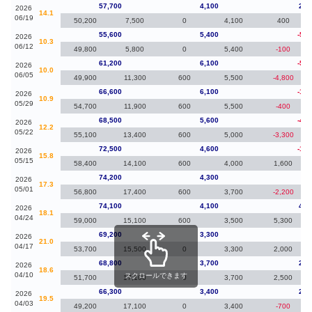
57,700
4,100
2,1
2026
14.1
06/19
50,200
7,500
0
4,100
400
55,600
5,400
-5,6
2026
10.3
06/12
49,800
5,800
0
5,400
-100
61,200
6,100
-5,4
2026
10.0
06/05
49,900
11,300
600
5,500
-4,800
66,600
6,100
-1,9
2026
10.9
05/29
54,700
11,900
600
5,500
-400
68,500
5,600
-4,0
2026
12.2
05/22
55,100
13,400
600
5,000
-3,300
72,500
4,600
-1,7
2026
15.8
05/15
58,400
14,100
600
4,000
1,600
74,200
4,300
10
2026
17.3
05/01
56,800
17,400
600
3,700
-2,200
74,100
4,100
4,9
2026
18.1
04/24
59,000
15,100
600
3,500
5,300
69,200
3,300
40
2026
21.0
04/17
53,700
15,500
0
3,300
2,000
68,800
3,700
2,5
2026
18.6
04/10
スクロールできます
51,700
17,100
0
3,700
2,500
66,300
3,400
2,1
2026
19.5
04/03
49,200
17,100
0
3,400
-700