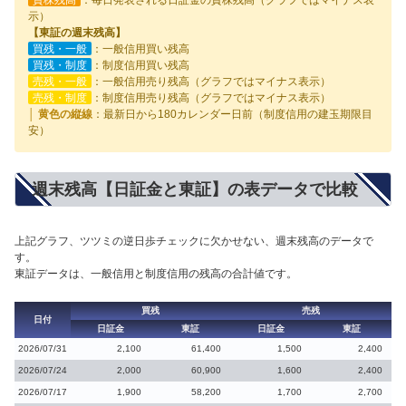
示）
【東証の週末残高】
買残・一般
：一般信用買い残高
買残・制度
：制度信用買い残高
売残・一般
：一般信用売り残高（グラフではマイナス表示）
売残・制度
：制度信用売り残高（グラフではマイナス表示）
│ 黄色の縦線
：最新日から180カレンダー日前（制度信用の建玉期限目
安）
週末残高【日証金と東証】の表データで比較
上記グラフ、ツツミの逆日歩チェックに欠かせない、週末残高のデータで
す。
東証データは、一般信用と制度信用の残高の合計値です。
買残
売残
日付
日証金
東証
日証金
東証
2026/07/31
2,100
61,400
1,500
2,400
2026/07/24
2,000
60,900
1,600
2,400
2026/07/17
1,900
58,200
1,700
2,700