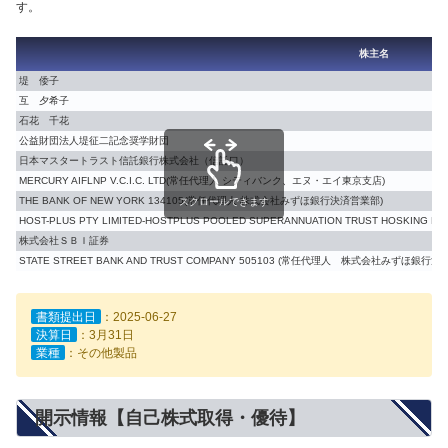
す。
株主名
堤 倭子
互 夕希子
石花 千花
公益財団法人堤征二記念奨学財団
日本マスタートラスト信託銀行株式会社（信託口）
MERCURY AIFLNP V.C.I.C. LTD(常任代理人 シティバンク、エヌ・エイ東京支店)
THE BANK OF NEW YORK 134105(常任代理人 株式会社みずほ銀行決済営業部)
スクロールできます
HOST-PLUS PTY LIMITED-HOSTPLUS POOLED SUPERANNUATION TRUST HOS
株式会社ＳＢＩ証券
STATE STREET BANK AND TRUST COMPANY 505103 (常任代理人 株式会社みずほ銀行
書類提出日
：2025-06-27
決算日
：3月31日
業種
：その他製品
開示情報【自己株式取得・優待】