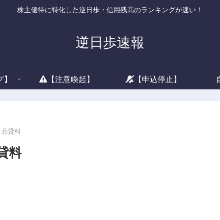
株主優待に特化した逆日歩・信用残高のランキングが速い！
逆日歩速報
グ】
【注意喚起】
【申込停止】
と品貸料
貸料