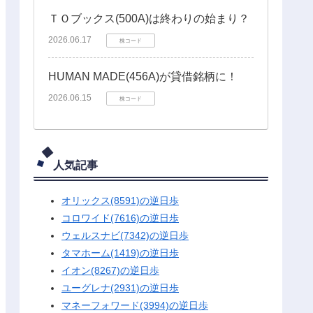
ＴＯブックス(500A)は終わりの始まり？
2026.06.17
株コード
HUMAN MADE(456A)が貸借銘柄に！
2026.06.15
株コード
人気記事
オリックス(8591)の逆日歩
コロワイド(7616)の逆日歩
ウェルスナビ(7342)の逆日歩
タマホーム(1419)の逆日歩
イオン(8267)の逆日歩
ユーグレナ(2931)の逆日歩
マネーフォワード(3994)の逆日歩