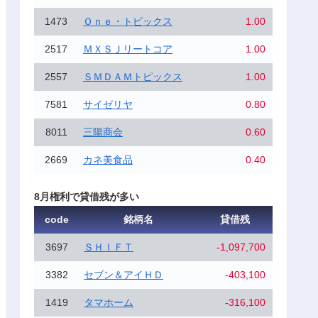
1473
Ｏｎｅ・トピックス
1.00
2517
ＭＸＳＪリートコア
1.00
2557
ＳＭＤＡＭトピックス
1.00
7581
サイゼリヤ
0.80
8011
三陽商会
0.60
2669
カネ美食品
0.40
8月権利で貸借残が多い
code
銘柄名
貸借残
3697
ＳＨＩＦＴ
-1,097,700
3382
セブン＆アイＨＤ
-403,100
1419
タマホーム
-316,100