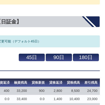
【日証金】
変更可能（デフォルト45日）
資返済
融資残高
貸株新規
貸株返済
貸株残高
差引残高
400
33,200
900
2,800
8,500
24,700
0.0
33,400
0.0
1,400
10,400
23,000