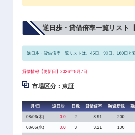
逆日歩・貸借倍率一覧リスト
逆日歩・貸借倍率一覧リストは、45日、90日、180日と
貸借情報【更新日】2026年8月7日
市場区分：東証
月/日
逆日歩
日数
貸借倍率
融資新規
融
08/06(木)
0.0
2
3.91
200
08/05(水)
0.0
3
3.21
100