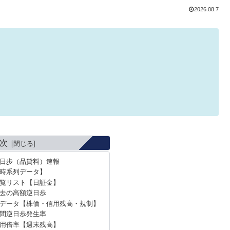
2026.08.7
次
逆日歩（品貸料）速報
時系列データ】
覧リスト【日証金】
過去の高額逆日歩
データ【株価・信用残高・規制】
年間逆日歩発生率
信用倍率【週末残高】