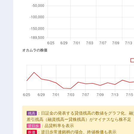
：日証金の発表する貸借残高の数値をグラフ化、融
残高
差引残高（融資残高ー貸株残高）がマイナスなら株不足
：品貸料率を表示
逆日歩
：逆日歩常連銘柄の場合、終値株価も表示
株価