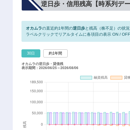
逆日歩・信用残高【時系列デ
オカムラ
の直近約1年間の
逆日歩
と残高（株不足）の状況
ラベルクリックでリアルタイムに各項目の表示 ON / OF
30日
約1年間