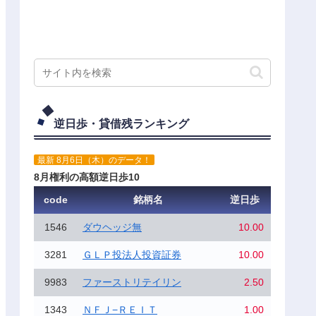
逆日歩・貸借残ランキング
最新 8月6日（木）のデータ！
8月権利の高額逆日歩10
code
銘柄名
逆日歩
1546
ダウヘッジ無
10.00
3281
ＧＬＰ投法人投資証券
10.00
9983
ファーストリテイリン
2.50
1343
ＮＦＪ−ＲＥＩＴ
1.00