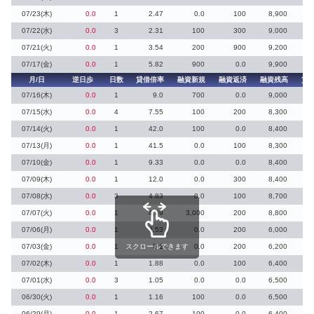
07/23(木)
0.0
1
2.47
0.0
100
8,900
07/22(水)
0.0
3
2.31
100
300
9,000
1
07/21(火)
0.0
1
3.54
200
900
9,200
07/17(金)
0.0
1
5.82
900
0.0
9,900
月/日
逆日歩
日数
貸借倍率
融資新規
融資返済
融資残高
貸
07/16(木)
0.0
1
9.0
700
0.0
9,000
07/15(水)
0.0
4
7.55
100
200
8,300
07/14(火)
0.0
1
42.0
100
0.0
8,400
07/13(月)
0.0
1
41.5
0.0
100
8,300
07/10(金)
0.0
1
9.33
0.0
0.0
8,400
07/09(木)
0.0
1
12.0
0.0
300
8,400
07/08(水)
0.0
3
4.83
0.0
100
8,700
07/07(火)
0.0
1
4.89
3,000
200
8,800
07/06(月)
0.0
1
3.53
0.0
200
6,000
07/03(金)
0.0
1
スクロールできます
3.1
0.0
200
6,200
07/02(木)
0.0
1
1.88
0.0
100
6,400
07/01(水)
0.0
3
1.05
0.0
0.0
6,500
06/30(火)
0.0
1
1.16
100
0.0
6,500
3
06/29(月)
0.0
1
2.67
100
0.0
6,400