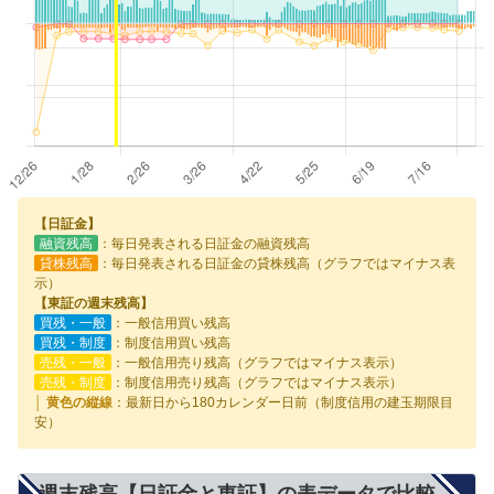
【日証金】
融資残高
：毎日発表される日証金の融資残高
貸株残高
：毎日発表される日証金の貸株残高（グラフではマイナス表
示）
【東証の週末残高】
買残・一般
：一般信用買い残高
買残・制度
：制度信用買い残高
売残・一般
：一般信用売り残高（グラフではマイナス表示）
売残・制度
：制度信用売り残高（グラフではマイナス表示）
│ 黄色の縦線
：最新日から180カレンダー日前（制度信用の建玉期限目
安）
週末残高【日証金と東証】の表データで比較