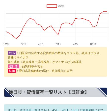
残高
：日証金の発表する貸借残高の数値をグラフ化、融資はプラス、
貸株はマイナス
差引残高（融資残高ー貸株残高）がマイナスなら株不足
逆日歩
：品貸料率を表示
株価
：逆日歩常連銘柄の場合、終値株価も表示
逆日歩・貸借倍率一覧リスト【日証金】
逆日歩・貸借倍率一覧リストは、45日、90日、180日と変更可能（デフ