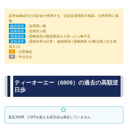
証券金融会社の日証金が発表する「日証金貸借取引残高」を時系列に掲
載
融資残高
：信用買い残
貸株残高
：信用売り残
貸借残高
：貸株残高が融資残高を上回ったら株不足
貸借倍率
：貸借倍率の計算： 融資残高 / 貸株残高 (小数点第三位を四
捨五入)
注
：注意喚起
停
：申込停止
ティーオーエー（6809）の過去の高額逆
日歩
直近3年間、2.0円を超える逆日歩は発生していません。