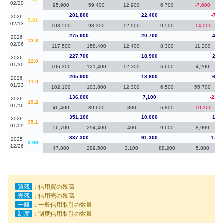
02/20
95,900
59,400
12,900
6,700
-7,600
201,800
22,400
-74,
2026
9.01
02/13
103,500
98,300
12,900
9,500
-14,000
275,900
20,700
48,2
2026
13.3
02/06
117,500
158,400
12,400
8,300
11,200
227,700
18,900
21,8
2026
12.0
01/30
106,300
121,400
12,300
6,600
4,200
205,900
18,800
69,9
2026
11.0
01/23
102,100
103,800
12,300
6,500
55,700
136,000
7,100
-215,
2026
19.2
01/16
46,400
89,600
300
6,800
-10,300
351,100
10,000
13,8
2026
35.1
01/09
56,700
294,400
400
9,600
8,900
337,300
91,300
177,
2025
3.69
12/26
47,800
289,500
3,100
88,200
5,800
買残
：信用買の残高
売残
：信用売の残高
一般
：一般信用取引の数量
制度
：制度信用取引の数量