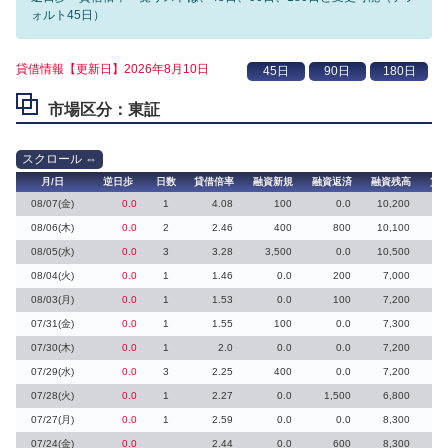
ォルト45日）
貸借情報【更新日】2026年8月10日
市場区分：東証
月/日
逆日歩
日数
貸借倍率
融資新規
融資返済
融資残高
貸
08/07(金)
0.0
1
4.08
100
0.0
10,200
08/06(木)
0.0
2
2.46
400
800
10,100
08/05(水)
0.0
3
3.28
3,500
0.0
10,500
08/04(火)
0.0
1
1.46
0.0
200
7,000
08/03(月)
0.0
1
1.53
0.0
100
7,200
07/31(金)
0.0
1
1.55
100
0.0
7,300
1
07/30(木)
0.0
1
2.0
0.0
0.0
7,200
07/29(水)
0.0
3
2.25
400
0.0
7,200
07/28(火)
0.0
1
2.27
0.0
1,500
6,800
07/27(月)
0.0
1
2.59
0.0
0.0
8,300
07/24(金)
0.0
2.44
0.0
600
8,300