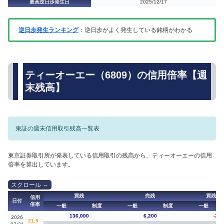
最高逆日歩発生日
2025/12/17
逆日歩発生ランキング
：逆日歩がよく発生している銘柄がわかる
ティーオーエー（6809）の信用倍率【週
末残高】
東証の週末信用取引残高一覧表
東京証券取引所が発表している信用取引の残高から、ティーオーエーの信用
倍率を算出しています。
買残
売残
買残（
信用
日付
倍率
一般
制度
一般
制度
一般
136,000
6,200
-2,7
2026
21.9