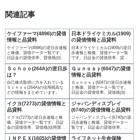
関連記事
ケイファーマ(4896)の貸借
日本ドライケミカル(1909)
情報と品貸料
の貸借情報と品貸料
ケイファーマ(4896)の逆日歩速報
日本ドライケミカル(1909)の逆日
と株価、貸借データ一覧です。
歩速報と株価、貸借データ一覧
日証金の貸借倍率、貸借残(信用
です。日証金の貸借倍率、貸借
買残、信用売残)、品貸料(逆日
残(信用買残、信用売残)、品貸料
歩)、東証の週末残高、規制(注意
(逆日歩)、東証の週末残高、規制
Ｓｃｈｏｏ(264A)の逆日歩
Ｇｕｎｏｓｙ(6047)の貸借
喚起・申込停止)など、空売り関
(注意喚起・申込停止)など、空売
は？
情報と品貸料
連情報を集計し、図解でわかり
り関連情報を集計し、図解でわ
自己株式取得に力を入れている
Ｇｕｎｏｓｙ(6047)の逆日歩速報
やすくまとめて掲載していま
かりやすくまとめて掲載してい
Ｓｃｈｏｏ(264A)の信用残高な
と株価、貸借データ一覧です。
す。
ます。
どの情報をまとめています。
日証金の貸借倍率、貸借残(信用
買残、信用売残)、品貸料(逆日
歩)、東証の週末残高、規制(注意
イクヨ(7273)の貸借情報と
ジャパンディスプレイ
喚起・申込停止)など、空売り関
品貸料
(6740)の貸借情報と品貸料
連情報を集計し、図解でわかり
イクヨ(7273)の逆日歩速報と株
ジャパンディスプレイ(6740)の逆
やすくまとめて掲載していま
価、貸借データ一覧です。日証
日歩速報と株価、貸借データ一
す。
金の貸借倍率、貸借残(信用買
覧です。日証金の貸借倍率、貸
残、信用売残)、品貸料(逆日
借残(信用買残、信用売残)、品貸
歩)、東証の週末残高、規制(注意
料(逆日歩)、東証の週末残高、規
ＩＮＰＥＸ(1605)の貸借情
ライフネット生命保険