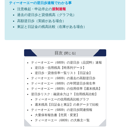
ティーオーエーの逆日歩速報でわかる事
注意喚起・申込停止の
規制速報
過去の逆日歩と貸借残高（グラフ化）
高額逆日歩（実績がある場合）
東証と日証金の残高比較（在庫がある場合）
目次
ティーオーエー（6809）の逆日歩（品貸料）速報
逆日歩・信用残高【時系列データ】
逆日歩・貸借倍率一覧リスト【日証金】
ティーオーエー（6809）の過去の高額逆日歩
ティーオーエー（6809）の年間逆日歩発生率
ティーオーエー（6809）の信用倍率【週末残高】
逆日歩リスク：融資余力は？【信用残高比較】
ティーオーエーの信用残高比較グラフ
週末残高【日証金と東証】の表データで比較
ティーオーエー（6809）の逆日歩関連情報
大量保有報告書【売買・変更】
ティーオーエー（6809）の大株主一覧