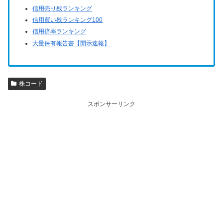
信用売り残ランキング
信用買い残ランキング100
信用倍率ランキング
大量保有報告書【開示速報】
株コード
スポンサーリンク