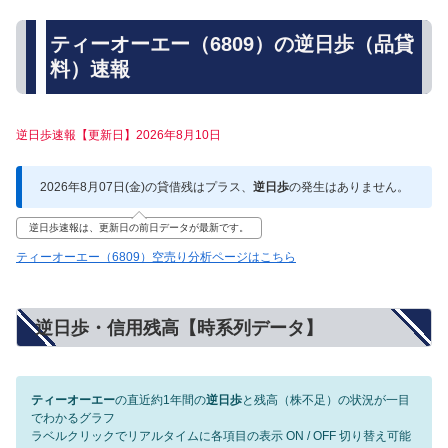
ティーオーエー（6809）の逆日歩（品貸
料）速報
逆日歩速報【更新日】2026年8月10日
2026年8月07日(金)の貸借残はプラス、
逆日歩
の発生はありません。
逆日歩速報は、更新日の前日データが最新です。
ティーオーエー（6809）空売り分析ページはこちら
逆日歩・信用残高【時系列データ】
ティーオーエー
の直近約1年間の
逆日歩
と残高（株不足）の状況が一目
でわかるグラフ
ラベルクリックでリアルタイムに各項目の表示 ON / OFF 切り替え可能