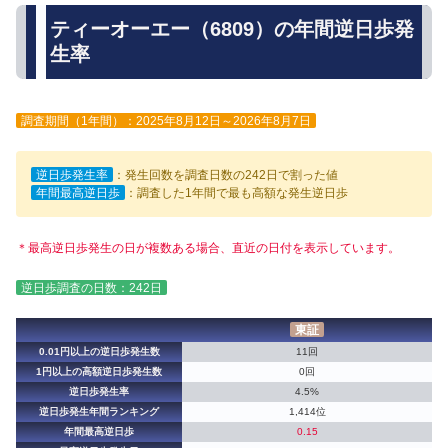
ティーオーエー（6809）の年間逆日歩発
生率
調査期間（1年間）：2025年8月12日～2026年8月7日
逆日歩発生率
：発生回数を調査日数の242日で割った値
年間最高逆日歩
：調査した1年間で最も高額な発生逆日歩
＊最高逆日歩発生の日が複数ある場合、直近の日付を表示しています。
逆日歩調査の日数：242日
東証
0.01円以上の逆日歩発生数
11回
1円以上の高額逆日歩発生数
0回
逆日歩発生率
4.5%
逆日歩発生年間ランキング
1,414位
年間最高逆日歩
0.15