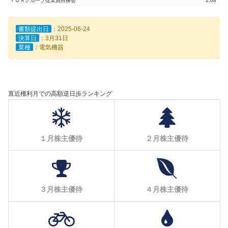
ＴＯＡグループ従業員持株会
2.68
書類提出日
：2025-06-24
決算日
：3月31日
業種
：電気機器
直近権利月での高額逆日歩ランキング
１月株主優待
２月株主優待
３月株主優待
４月株主優待