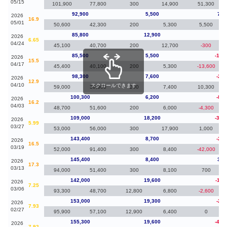
05/15
101,900
77,800
300
14,900
51,300
92,900
5,500
7,1
2026
16.9
05/01
50,600
42,300
200
5,300
5,500
85,800
12,900
30
2026
6.65
04/24
45,100
40,700
200
12,700
-300
85,500
5,500
-12,
2026
15.5
04/17
45,400
40,100
200
5,300
-13,600
98,300
7,600
-2,0
2026
12.9
04/10
スクロールできます
59,000
39,300
200
7,400
10,300
100,300
6,200
-8,7
2026
16.2
04/03
48,700
51,600
200
6,000
-4,300
109,000
18,200
-34,
2026
5.99
03/27
53,000
56,000
300
17,900
1,000
143,400
8,700
-2,0
2026
16.5
03/19
52,000
91,400
300
8,400
-42,000
145,400
8,400
3,4
2026
17.3
03/13
94,000
51,400
300
8,100
700
142,000
19,600
-11,
2026
7.25
03/06
93,300
48,700
12,800
6,800
-2,600
153,000
19,300
-2,3
2026
7.93
02/27
95,900
57,100
12,900
6,400
0
155,300
19,600
-46,
2026
7.92