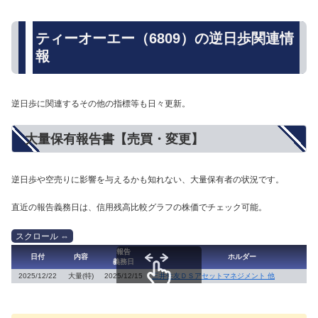
ティーオーエー（6809）の逆日歩関連情
報
逆日歩に関連するその他の指標等も日々更新。
大量保有報告書【売買・変更】
逆日歩や空売りに影響を与えるかも知れない、大量保有者の状況です。
直近の報告義務日は、信用残高比較グラフの株価でチェック可能。
報告
日付
内容
ホルダー
義務日
2025/12/22
大量(特)
2025/12/15
三井住友ＤＳアセットマネジメント 他
スクロールできます